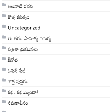
అలనాటి రచన
కొత్త కవిత్వం
Uncategorized
ఈ తరం సాహిత్య విమర్శ
పత్రికా ప్రకటనలు
కీనోట్
ఓపెన్ పేజీ
కొత్త పుస్తకం
కథ..కథయ్యిందా!
సమకాలీనం