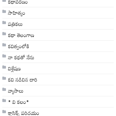
కథావరణం
సాహిత్యం
పత్రికలు
కథా తెలంగాణ
కవిత్వంలోకి
నా క‌థ‌తో నేను
విశ్లేషణ
కవి నడిచిన దారి
వ్యాసాలు
* వి క‌లం*
క్లాసిక్స్ ప‌రిచ‌యం