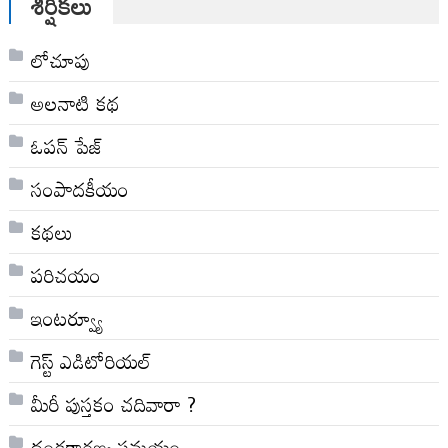
శీర్షికలు
లోచూపు
అల‌నాటి క‌థ‌
ఓపన్ పేజ్
సంపాదకీయం
కథలు
పరిచయం
ఇంటర్వ్యూ
గెస్ట్ ఎడిటోరియల్
మీరీ పుస్తకం చదివారా ?
దండకారణ్య సమయం