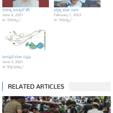
సాహిత్య విమ‌ర్శ‌లో జేసీ
అస్తిత్వ కవితా ప‌తాక
June 4, 2021
February 1, 2022
In "సాహిత్యం"
In "సాహిత్యం"
మానవుడే కవితా వస్తువు
June 3, 2021
In "కొత్త కవిత్వం"
RELATED ARTICLES