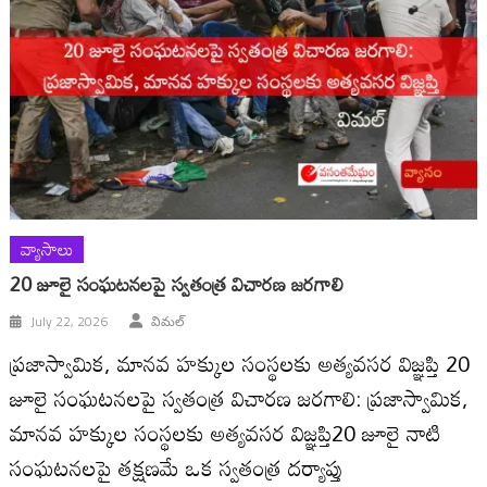
వ్యాసాలు
20 జూలై సంఘటనలపై స్వతంత్ర విచారణ జరగాలి
July 22, 2026
విమల్
ప్రజాస్వామిక, మానవ హక్కుల సంస్థలకు అత్యవసర విజ్ఞప్తి 20
జూలై సంఘటనలపై స్వతంత్ర విచారణ జరగాలి: ప్రజాస్వామిక,
మానవ హక్కుల సంస్థలకు అత్యవసర విజ్ఞప్తి20 జూలై నాటి
సంఘటనలపై తక్షణమే ఒక స్వతంత్ర దర్యాప్తు