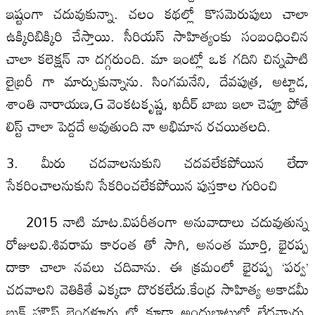
ఇష్టంగా చదువుకున్నా. చలం కథల్లో కొసమెరుపులు చాలా
ఉక్కిరిబిక్కిరి చేస్తాయి. సీరియస్ సాహిత్యంకు సంబంధించిన
చాలా కలెక్షన్ నా దగ్గరుంది. మా ఇంట్లో ఒక గదిని చిన్నపాటి
లైబ్రరీ గా మార్చుకున్నాను. సింగమనేని, దేవపుత్ర, అట్టాడ,
శాంతి నారాయణ,G వెంకటకృష్ణ, ఖదీర్ బాబు ఇలా చెప్తూ పోతే
లిస్ట్ చాలా పెద్దదే అవుతుంది నా అభిమాన రచయితలది.
3. మీరు చదవాలనుకుని చదవలేకపోయిన లేదా
సేకరించాలనుకుని సేకరించలేకపోయిన పుస్తకాల గురించి
2015 నాటి మాట.విపరీతంగా అనువాదాలు చదువుతున్న
రోజులవి.శివరామ కారంత తో సాగి, అనంత మూర్తి, భైరప్ప
దాకా చాలా నవలు చదివాను. ఈ క్రమంలో భైరప్ప ‘పర్వ’
చదవాలని వెతికితే ఎక్కడా దొరకలేదు.కేంద్ర సాహిత్య అకాడమీ
బుక్ హౌస్ బెంగళూరు లో కూడా అందుబాటులో లేదన్నారు.