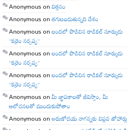
Anonymous
on
విత్తనం
Anonymous
on
తగులబడుతున్నది దేశం
Anonymous
on
లందలో పొడిచిన రాడికల్ సూర్యుడు
“కర్రెం నర్సప్ప”
Anonymous
on
లందలో పొడిచిన రాడికల్ సూర్యుడు
“కర్రెం నర్సప్ప”
Anonymous
on
లందలో పొడిచిన రాడికల్ సూర్యుడు
“కర్రెం నర్సప్ప”
Anonymous
on
మీ జ్ఞాపకాలతో జీవిస్తాం, మీ
ఆలోచనలతో ముందుకుపోతాం
Anonymous
on
అరుణోదయ నాగన్నకు విప్లవ జోహార్లు