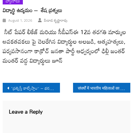
వ్యాసాలు
విద్యార్థి ఉద్యమం – శేష ప్రశ్నలు
August 1, 2026
పేడాడ కృష్ణారావు
నీట్ పేపర్ లీకేజ్ మరియు సీబీఎస్ఈ 12వ తరగతి మార్కుల
అవకతవకలు పై చెలరేగిన విద్యార్థుల అలజడి, ఆత్మహత్యలు,
పర్యవసానంగా కాక్రోచ్ జనతా పార్టీ ఆధ్వర్యంలో ఢిల్లీ జంతర్
మంతర్ వద్ద విద్యార్థులు జూన్
Post
“ప్రశ్నిస్తే కాల్చేస్తాం” – భరత్ భూషణ్ తివారీ “ఎన్ కౌంటర్?”
संघर्षों में भारतीय महिलाओं का इतिहास
navigation
Leave a Reply