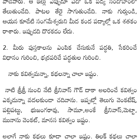
పాడేవారు. ఆ ఇల్లు ఎప్పుడూ ఏదో ఒక పద్య సందోహంలో
తేలుతుండేది. పాటల తేరై సాగుతుండేది. నాకు గుర్తుండి,
ఆయన కూడేటి సంగమేశ్వరుని మీద కంద పద్యాల్లో ఒక శతకం
రాశారు. ఇప్పుడది దొరకడం లేదు.
2. మీరు పుస్తకాలను ఎంపిక చేసుకునే పద్ధతి, సేకరించే
విధానం గురించి, భద్రపరిచే పద్ధతుల గురించి.
నాకు కవిత్వమన్నా, కథలన్నా చాలా ఇష్టం.
నాటి శ్రీశ్రీ నుంచి నేటి శ్రీనివాస్ గౌడ్ దాకా అలరించే కవిత్వం
ఎక్కడున్నా వదలకుండా చదివాను. ఇప్పట్లో తెలుగు వెంకటేష్,
పల్లిపట్టు, భుజంగరావు, సామూ,అంకే శ్రీనివాస్,మెట్టా,
మునాసు వెంకట్, మానస కవిత్వం ఇష్టం.
అలాగే నాకు కథలు కూడా చాలా ఇష్టం. తిలక్ కథలు చాలా