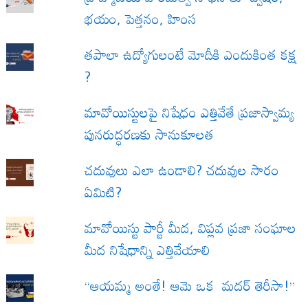
భయం, పెత్తనం, హింస
త‌పాలా ఉద్యోగులంటే మోదీకి ఎందుకింత కక్ష
?
మావోయిస్టులపై నిషేధం ఎత్తివేతే ప్రజాస్వామ్య
పునరుద్ధరణకు సానుకూలత
చదువులు ఎలా ఉండాలి? చదువుల సారం
ఏమిటి?
మావోయిస్టు పార్టీ మీద, విప్లవ ప్రజా సంఘాల
మీద నిషేధాన్ని ఎత్తివేయాలి
“ఆయమ్మ అంతే! ఆమె ఒక మదర్ తెరీసా!”