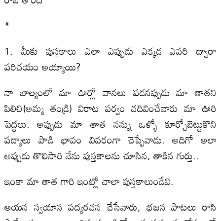
*
1. మీకు పుస్తకాలు ఎలా ఎప్పుడు ఎక్కడ ఎవరి ద్వారా
పరిచయం అయ్యాయి?
నా బాల్యంలో మా ఊర్లో వానలు పడనప్పుడు మా తాతని
పిలిచి(అమ్మ తండ్రి) విరాట పర్వం చదివించేవారు మా ఊరి
పెద్దలు. అప్పుడు మా తాత నన్ను ఒళ్ళో కూర్చోబెట్టుకొని
పద్యాలు పాడి భావం వివరంగా చెప్పేవాడు. అదిగో అలా
అప్పుడు తొలిసారి నేను పుస్తకాలను చూసిన, తాకిన గుర్తు..
ఇంకా మా తాత గారి ఇంట్లో చాలా పుస్తకాలుండేవి.
ఆయన స్వయాన పద్యరచన చేసేవారు, భజన పాటలు రాసి