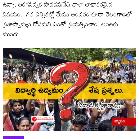
ఉన్నా, జరగనివ్వక పోవడమనేది చాలా బాధాకరమైన
విషయం. గత ఎన్నికల్లో మేము అందరం కూడా తెలంగాణలో
ప్రజాస్వామ్యం కోసమని ఎంతో ప్రయత్నించాం. అంతకు
ముందు