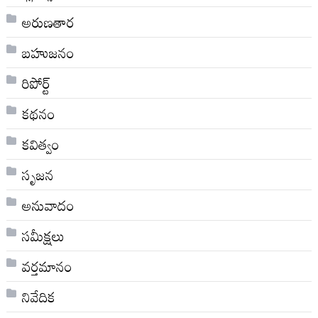
అరుణతార
బహుజనం
రిపోర్ట్
కథనం
కవిత్వం
సృజన
అనువాదం
సమీక్షలు
వర్తమానం
నివేదిక