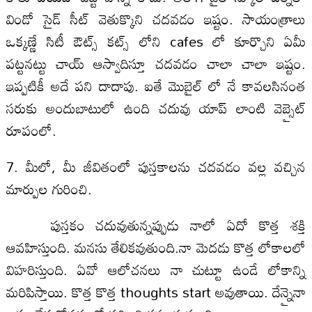
విండో సైడ్ సీట్ వెతుక్కొని చదవడం ఇష్టం. సాయంత్రాలు
ఒక్కణ్ణే సిటీ ఔట్స్ కట్స్ లోని cafes లో కూర్చొని ఏమీ
పట్టనట్టు చాయ్ ఆస్వాదిస్తూ చదవడం చాలా చాలా ఇష్టం.
ఇప్పటికీ అదే పని దాదాపు. ఐతే మొబైల్ లో నే కావలసినంత
సరుకు అందుబాటులో ఉంది చదువు యాప్ లాంటి వెబ్సైట్
రూపంలో.
7. మీలో, మీ జీవితంలో పుస్తకాలను చదవడం వల్ల వచ్చిన
మార్పుల గురించి.
పుస్తకం చదువుతున్నప్పుడు నాలో ఏదో కొత్త శక్తి
ఆవహిస్తుంది. మనసు తేలికవుతుంది.నా మెదడు కొత్త లోకాలలో
విహరిస్తుంది. ఏవో ఆలోచనలు నా చుట్టూ ఉండే లోకాన్ని
మరిపిస్తాయి. కొత్త కొత్త thoughts start అవుతాయి. దేన్నైనా