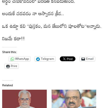
అర్థం చేసుకోవడంలో పరిణతి కనబడుతుంది.
అందుకే చదవడం నా ఆస్వాదన క్రీడ..
ఒక ఉర్దూ కవి “పుస్తకం, మన జేబులోని పూలతోట”అన్నాడు.
నిజమే కదా!!
Share this:
WhatsApp
Telegram
Email
Print
Related