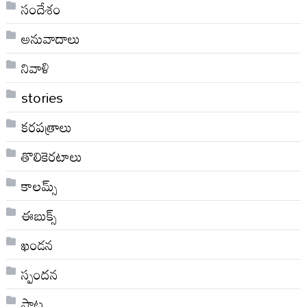
సందేశం
అనువాదాలు
నివాళి
stories
కరపత్రాలు
తొలికెరటాలు
కాలమ్స్
ఈబుక్స్
ఖండన
స్పందన
పాట