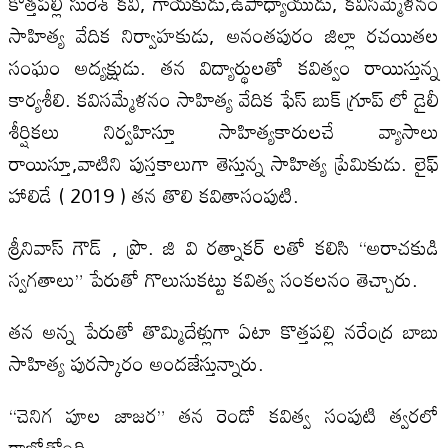
కొత్తపల్లి సురేశ్ కవి, గాయకుడు,ఉపాధ్యాయుడు, కవిసమ్మేళనం
సాహిత్య వేదిక నిర్వాహకుడు, అనంతపురం జిల్లా రచయితల
సంఘం అద్యక్షుడు. తన విద్యార్థులతో కవిత్వం రాయిస్తున్న
కార్యశీలి. కవిసమ్మేళనం సాహిత్య వేదిక ఫేస్ బుక్ గ్రూప్ లో డైలీ
శీర్షికలు నిర్వహిస్తూ సాహిత్యకారులచే వ్యాసాలు
రాయిస్తూ,వాటిని పుస్తకాలుగా తెస్తున్న సాహిత్య ప్రేమికుడు. లైఫ్
హాలిడే ( 2019 ) తన తొలి కవితాసంపుటి.
శ్రీనివాస్ గౌడ్ , ప్రొ. జి వి రత్నాకర్ లతో కలిసి “అరాచకుడి
స్వగతాలు” పేరుతో గొలుసుకట్టు కవిత్వ సంకలనం తెచ్చారు.
తన అన్న పేరుతో తొమ్మిదేళ్లుగా ఏటా కొత్తపల్లి నరేంద్ర బాబు
సాహిత్య పురస్కారం అందజేస్తున్నారు.
“చెనిగ పూల జాజర” తన రెండో కవిత్వ సంపుటి త్వరలో
రాబోతోంది