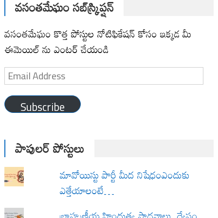
వసంతమేఘం సబ్‌స్క్రిప్షన్
వసంతమేఘం కొత్త పోస్టుల నోటిఫికేషన్ కోసం ఇక్కడ మీ
ఈమెయిల్ ను ఎంటర్ చేయండి
Email
Address
Subscribe
పాపులర్ పోస్టులు
మావోయిస్టు పార్టీ మీద నిషేధంఎందుకు
ఎత్తేయాలంటే…
బ్రాహ్మణీయ హిందుత్వ సాధనాలు ద్వేషం,