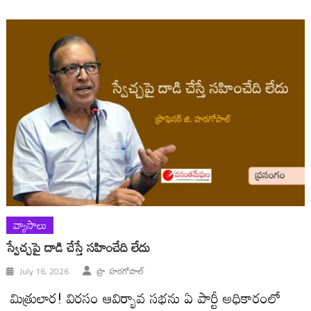
వ్యాసాలు
స్వేచ్చపై దాడి చేస్తే సహించేది లేదు
July 16, 2026
ప్రొ. హరగోపాల్
మిత్రులార! విరసం ఆవిర్భావ సభను ఏ పార్టీ అధికారంలో