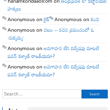
hanamkondaaolcom
on
ఆంధ్రప్రదేశ్ లో కష్టోడియల్
హత్యలు
Anonymous
on
లైక్
Anonymous
on
కంచె
Anonymous
on
చలం – రచన ప్రపంచంలో ఓ
‘చుక్కమ్మ’
Anonymous
on
అవగాహన లేని విద్వేషపు మాటలే
పవన్ కళ్యాణ్ రాజకీయమా?
Anonymous
on
అవగాహన లేని విద్వేషపు మాటలే
పవన్ కళ్యాణ్ రాజకీయమా?
Search
for: