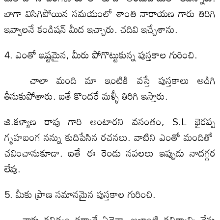
బాగా విసిగిపోయిన సమయంలో శాంతి నారాయణ గారు తిరిగి
ఇవ్వాలనే కండిషన్ మీద ఇచ్చారు. చదివి ఇచ్చేశాను.
4. ఎంతో ఇష్టమైన, మీరు పోగొట్టుకున్న పుస్తకాల గురించి.
చాలా మంది మా ఇంటికి వస్తే పుస్తకాలు అడిగి
తీసుకుపోతారు. ఐతే కొందరే మళ్ళీ తిరిగి ఇస్తారు.
జి.కళ్యాణ రావు గారి అంటారని వసంతం, S.L భైరప్ప
గృహబంగ నన్ను కుదిపేసిన రచనలు. వాటిని ఎంతో మందితో
చవించానుకూడా. ఐతే ఈ రెండు నవలలు ఇప్పుడు నాదగ్గర
లేవు.
5. మీకు ప్రాణ సమానమైన పుస్తకాల గురించి.
నాకు కవిత్వం తర్వాతే ఏదైనా. అలాంటి కవిత్వాన్ని నేను