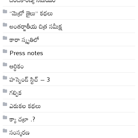
“మెట్రో జైలు” కథలు
అంతర్జాతీయ చిత్ర సమీక్ష
కారా స్మృతిలో
Press notes
ఆర్ధికం
హస్బెండ్ స్టిచ్ – 3
గల్పిక
ఎరుకల కథలు
క్యా చల్రా .?
సంస్మరణ