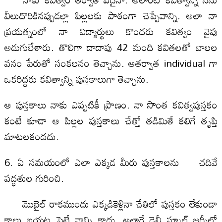
వీలుదొరికినప్పుడల్లా పిల్లలకు పాఠంగా చెప్పేవాన్ని. అలా నా
ప్రయత్నంలో నా విద్యార్థులు కొందరు కవిత్వం వైపు
అడుగులేశారు. తొలిగా దాదాపు 42 మంది కవితలతో బాలల
వనం పేరుతో సంకలనం తెచ్చాను. ఆతర్వాత individual గా
ఒకరిద్దరు కవిత్వాన్ని పుస్తకాలుగా తెచ్చాను.
ఆ పుస్తకాలు నాకు ఎప్పటికీ ప్రాణం. నా సొంత కవిత్వపుస్తకం
కంటే కూడా ఆ పిల్లల పుస్తకాలు చేత్తో తడిమితే కలిగే తృప్తి
మాటలకందదు.
6. ఏ సమయంలో ఎలా ఎక్కడ మీరు పుస్తకాలను చదివే
పద్ధతుల గురించి.
మొబైల్ రాకముందు ఎక్కడికెళ్లినా చేతిలో పుస్తకం లేకుండా
కాలు బయట పెట్టే వాన్ని కాదు. అలాగే డైలీ స్కూల్ జర్నీలో