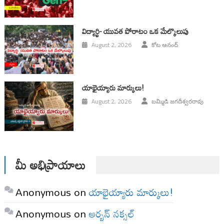
విద్యార్థి- యువత పోరాటం ఒక మేల్కొలుపు
August 2, 2026
కోట ఆనంద్
యాభైయ్యారు మార్కులు!
August 2, 2026
బమ్మిడి జగదీశ్వరరావు
మీ అభిప్రాయాలు
Anonymous
on
యాభైయ్యారు మార్కులు!
Anonymous
on
అర్బన్ నక్సల్