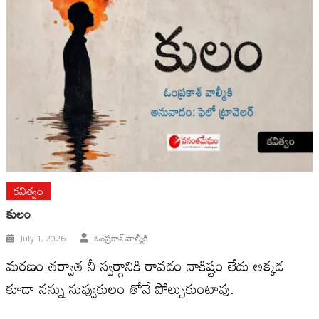
కవిత్వం
కులం
July 1, 2026
ఓంప్రకాశ్ వాల్మీకి
మరణం తర్వాత నీ స్వర్గానికి రావడం నాకిష్టం లేదు అక్కడ
కూడా నన్ను నువ్వుకులం తోనే పోల్చుకుంటావు.