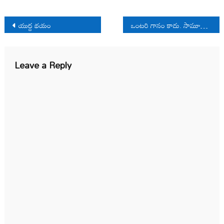
Post
యుద్ద భయం
ఒంటరి గానం కాదు. సామూహిక గీతం.
navigation
Leave a Reply