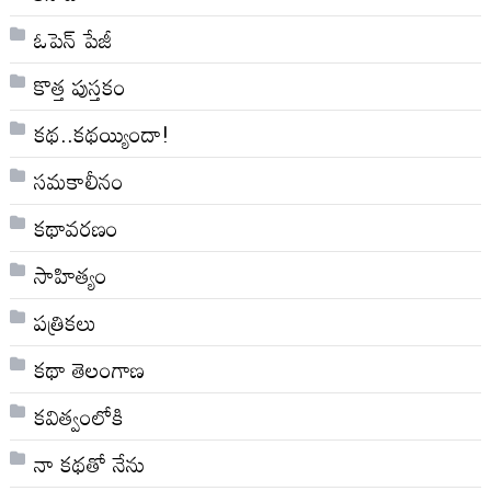
ఓపెన్ పేజీ
కొత్త పుస్తకం
కథ..కథయ్యిందా!
సమకాలీనం
కథావరణం
సాహిత్యం
పత్రికలు
కథా తెలంగాణ
కవిత్వంలోకి
నా క‌థ‌తో నేను