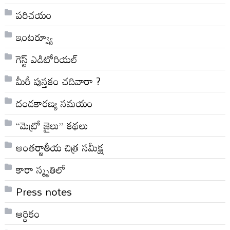
పరిచయం
ఇంటర్వ్యూ
గెస్ట్ ఎడిటోరియల్
మీరీ పుస్తకం చదివారా ?
దండకారణ్య సమయం
“మెట్రో జైలు” కథలు
అంతర్జాతీయ చిత్ర సమీక్ష
కారా స్మృతిలో
Press notes
ఆర్ధికం