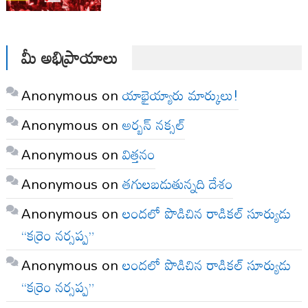
మీ అభిప్రాయాలు
Anonymous
on
యాభైయ్యారు మార్కులు!
Anonymous
on
అర్బన్ నక్సల్
Anonymous
on
విత్తనం
Anonymous
on
తగులబడుతున్నది దేశం
Anonymous
on
లందలో పొడిచిన రాడికల్ సూర్యుడు
“కర్రెం నర్సప్ప”
Anonymous
on
లందలో పొడిచిన రాడికల్ సూర్యుడు
“కర్రెం నర్సప్ప”