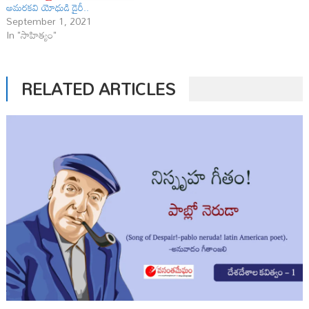
అమ‌రక‌వి యోధుడి డైరీ..
September 1, 2021
In "సాహిత్యం"
RELATED ARTICLES