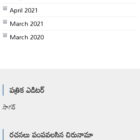
April 2021
March 2021
March 2020
పత్రిక ఎడిటర్
సాగర్
రచనలు పంపవలసిన చిరునామా