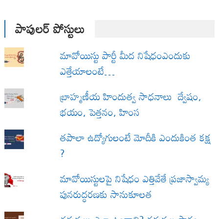
పాపులర్ పోస్టులు
మావోయిస్టు పార్టీ మీద నిషేధంఎందుకు
ఎత్తేయాలంటే…
బ్రాహ్మణీయ హిందుత్వ సాధనాలు ద్వేషం,
భయం, పెత్తనం, హింస
త‌పాలా ఉద్యోగులంటే మోదీకి ఎందుకింత కక్ష
?
మావోయిస్టులపై నిషేధం ఎత్తివేతే ప్రజాస్వామ్య
పునరుద్ధరణకు సానుకూలత