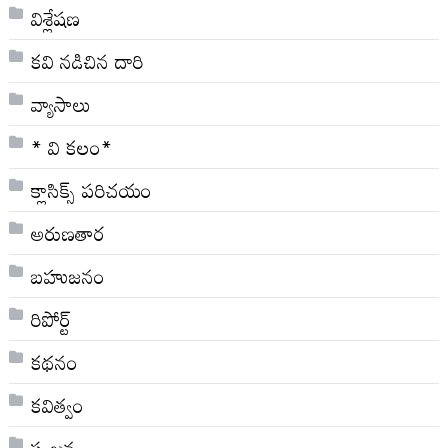
విశ్లేషణ
కవి నడిచిన దారి
వ్యాసాలు
* వి క‌లం*
క్లాసిక్స్ ప‌రిచ‌యం
అరుణతార
బహుజనం
రిపోర్ట్
కథనం
కవిత్వం
సృజన