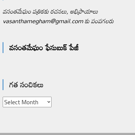
వసంతమేఘం పత్రికకు రచనలు, అభిప్రాయాలు
vasanthamegham@gmail.com కు పంపగలరు
వసంతమేఘం ఫేసుబుక్ పేజీ
గత సంచికలు
గత
సంచికలు