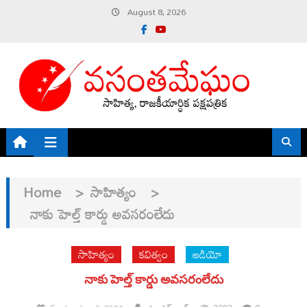
Skip
August 8, 2026
to
content
Home
>
సాహిత్యం
>
నాకు హెల్త్ కార్డు అవసరంలేదు
సాహిత్యం
కవిత్వం
ఆడియో
నాకు హెల్త్ కార్డు అవసరంలేదు