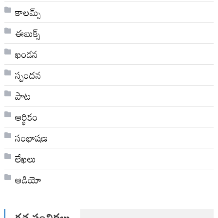
కాలమ్స్
ఈబుక్స్
ఖండన
స్పందన
పాట
ఆర్థికం
సంభాషణ
లేఖలు
ఆడియో
గత సంచికలు