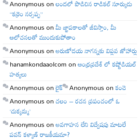
Anonymous
on
లందలో పొడిచిన రాడికల్ సూర్యుడు
“కర్రెం నర్సప్ప”
Anonymous
on
మీ జ్ఞాపకాలతో జీవిస్తాం, మీ
ఆలోచనలతో ముందుకుపోతాం
Anonymous
on
అరుణోదయ నాగన్నకు విప్లవ జోహార్లు
hanamkondaaolcom
on
ఆంధ్రప్రదేశ్ లో కష్టోడియల్
హత్యలు
Anonymous
on
లైక్
Anonymous
on
కంచె
Anonymous
on
చలం – రచన ప్రపంచంలో ఓ
‘చుక్కమ్మ’
Anonymous
on
అవగాహన లేని విద్వేషపు మాటలే
పవన్ కళ్యాణ్ రాజకీయమా?