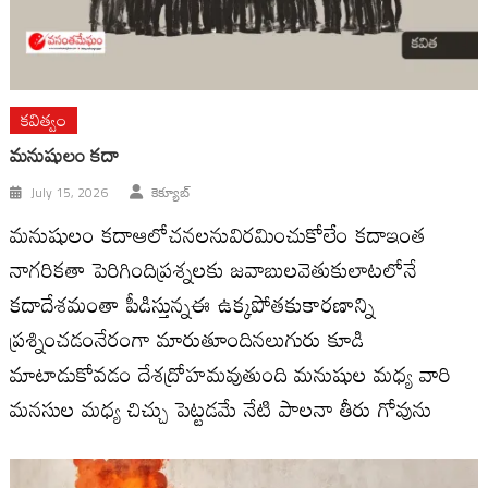
కవిత్వం
మనుషులం కదా
July 15, 2026
కెక్యూబ్
మనుషులం కదాఆలోచనలనువిరమించుకోలేం కదాఇంత
నాగరికతా పెరిగిందిప్రశ్నలకు జవాబులవెతుకులాటలోనే
కదాదేశమంతా పీడిస్తున్నఈ ఉక్కపోతకుకారణాన్ని
ప్రశ్నించడంనేరంగా మారుతూందినలుగురు కూడి
మాటాడుకోవడం దేశద్రోహమవుతుంది మనుషుల మధ్య వారి
మనసుల మధ్య చిచ్చు పెట్టడమే నేటి పాలనా తీరు గోవును