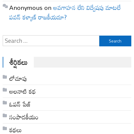
Anonymous
on
అవగాహన లేని విద్వేషపు మాటలే
పవన్ కళ్యాణ్ రాజకీయమా?
Search
for:
శీర్షికలు
లోచూపు
అల‌నాటి క‌థ‌
ఓపన్ పేజ్
సంపాదకీయం
కథలు