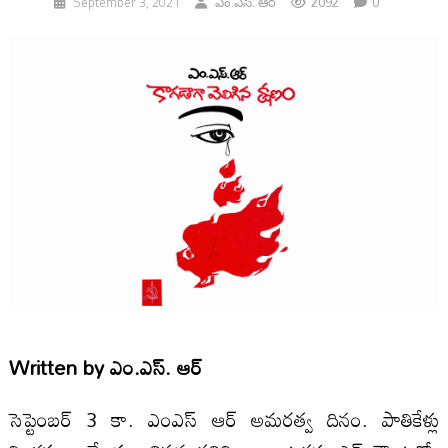
2092
0
September 3, 2021
ఎం.ఎస్. ఆర్
Written by
ఎం.ఎస్. ఆర్
సెప్టెంబ‌ర్ 3 కా. ఎంఎస్ ఆర్‌ అమ‌ర‌త్వ దినం. పాతికేళ్లు