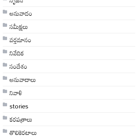
అనువాదం
సమీక్షలు
వర్తమానం
నివేదిక
సందేశం
అనువాదాలు
నివాళి
stories
కరపత్రాలు
తొలికెరటాలు