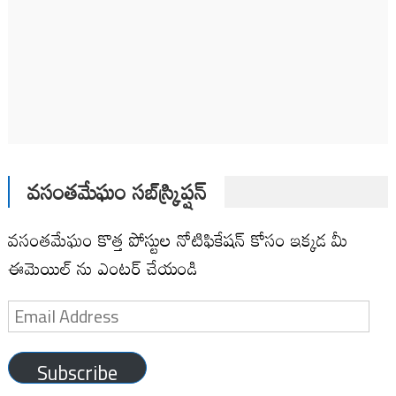
వసంతమేఘం సబ్‌స్క్రిప్షన్
వసంతమేఘం కొత్త పోస్టుల నోటిఫికేషన్ కోసం ఇక్కడ మీ
ఈమెయిల్ ను ఎంటర్ చేయండి
Email
Address
Subscribe