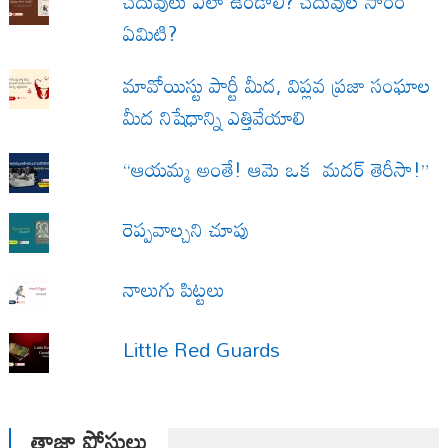
చదువులు ఎలా ఉండాలి? చదువుల సారం
ఏమిటి?
మావోయిస్టు పార్టీ మీద, విప్లవ ప్రజా సంఘాల
మీద నిషేధాన్ని ఎత్తివేయాలి
“ఆయమ్మ అంతే! ఆమె ఒక మదర్ తెరీసా!”
రెప్పవాల్చని చూపు
నాలుగు పిట్టలు
Little Red Guards
తాజా పోస్టులు