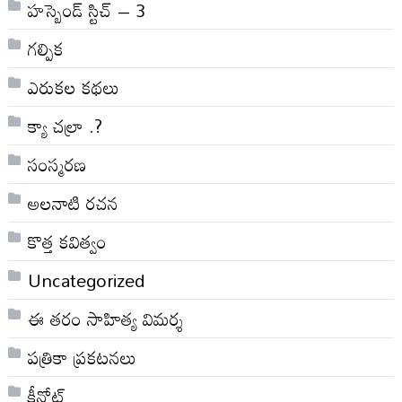
హస్బెండ్ స్టిచ్ – 3
గల్పిక
ఎరుకల కథలు
క్యా చల్రా .?
సంస్మరణ
అలనాటి రచన
కొత్త కవిత్వం
Uncategorized
ఈ తరం సాహిత్య విమర్శ
పత్రికా ప్రకటనలు
కీనోట్