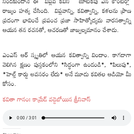
నిండకుండానే ఈ విప్ల‌వ క‌విని బూటకపు ఎన్ కౌంటర్లో
రాజ్యం హ‌త్య చేసింది. విప్ల‌వాన్ని, క‌విత్వాన్ని, క‌ళ‌ల‌ను ప్రాణ
ప్ర‌దంగా భావించే ప్ర‌పంచ‌ ప్ర‌జా సాహిత్యోద్య‌మ వార‌స‌త్వాన్ని
ఆయ‌న త‌న ర‌చ‌న‌తో, ఆచ‌ర‌ణ‌తో జాజ్వ‌ల్య‌మానం చేశాడు.
ఎంఎస్ ఆర్‌ స్మృతిలో ఆయ‌న క‌విత్వాన్ని విందాం. కాగ‌డాగా
వెలిగిన క్ష‌ణం పుస్త‌కంలోని *సిద్ధంగా ఉండండి*, *పిలుపు*,
*హెల్త్ కార్డు అవ‌స‌రం లేదు* అనే మూడు క‌విత‌ల ఆడియో మీ
కోసం.
క‌వితా గానంః కామ్రేడ్ వ‌డ్డెబోయిన శ్రీ‌నివాస్‌