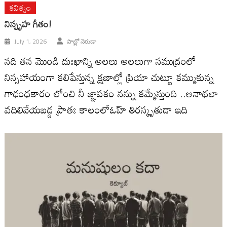
కవిత్వం
నిస్పృహ గీతం!
July 1, 2026
పాబ్లో నెరుడా
నది తన మొండి దుఃఖాన్ని అలలు అలలుగా సముద్రంలో
నిస్సహాయంగా కలిపేస్తున్న క్షణాల్లో ప్రియా చుట్టూ కమ్ముకున్న
గాఢంధకారం లోంచి నీ జ్ఞాపకం నన్ను కమ్మేస్తుంది ..అనాథలా
వదిలివేయబడ్డ ప్రాతః కాలంలోఓహ్ తిరస్కృతుడా ఇది