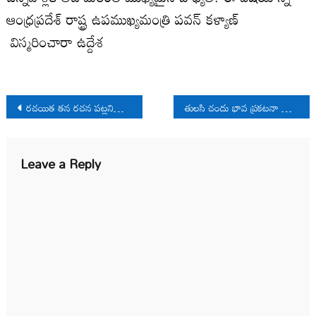
ఆంధ్రప్రదేశ్ రాష్ట్ర ఉపముఖ్యమంత్రి పవన్ కళ్యాణ్
విస్మరించారా ఉద్దేశ
Post
రచయిత తన రచన పట్లనిర్మమకారంగా ఉండాలి
తులసి చందు భావ ప్రకటనా స్వేచ్ఛను ఫాసిస్టులు అడ్డుకోలేరు
navigation
Leave a Reply