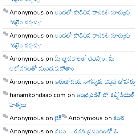
Anonymous
on
లందలో పొడిచిన రాడికల్ సూర్యుడు
“కర్రెం నర్సప్ప”
Anonymous
on
లందలో పొడిచిన రాడికల్ సూర్యుడు
“కర్రెం నర్సప్ప”
Anonymous
on
మీ జ్ఞాపకాలతో జీవిస్తాం, మీ
ఆలోచనలతో ముందుకుపోతాం
Anonymous
on
అరుణోదయ నాగన్నకు విప్లవ జోహార్లు
hanamkondaaolcom
on
ఆంధ్రప్రదేశ్ లో కష్టోడియల్
హత్యలు
Anonymous
on
లైక్
Anonymous
on
కంచె
Anonymous
on
చలం – రచన ప్రపంచంలో ఓ