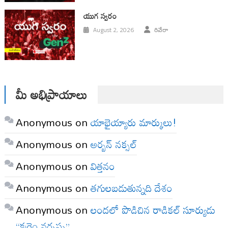
యుగ స్వ‌రం
August 2, 2026
రివేరా
మీ అభిప్రాయాలు
Anonymous
on
యాభైయ్యారు మార్కులు!
Anonymous
on
అర్బన్ నక్సల్
Anonymous
on
విత్తనం
Anonymous
on
తగులబడుతున్నది దేశం
Anonymous
on
లందలో పొడిచిన రాడికల్ సూర్యుడు
“కర్రెం నర్సప్ప”