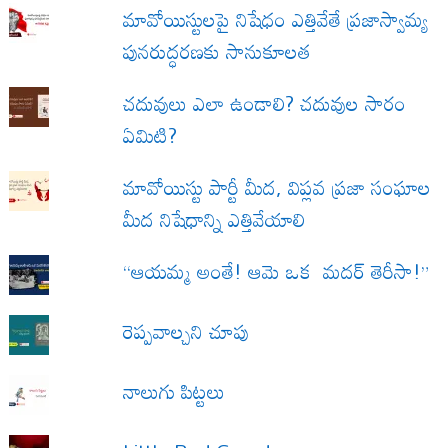
మావోయిస్టులపై నిషేధం ఎత్తివేతే ప్రజాస్వామ్య
పునరుద్ధరణకు సానుకూలత
చదువులు ఎలా ఉండాలి? చదువుల సారం
ఏమిటి?
మావోయిస్టు పార్టీ మీద, విప్లవ ప్రజా సంఘాల
మీద నిషేధాన్ని ఎత్తివేయాలి
“ఆయమ్మ అంతే! ఆమె ఒక మదర్ తెరీసా!”
రెప్పవాల్చని చూపు
నాలుగు పిట్టలు