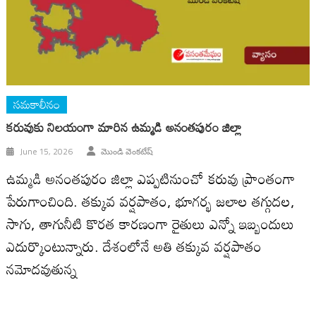
సమకాలీనం
కరువుకు నిలయంగా మారిన ఉమ్మడి అనంతపురం జిల్లా
June 15, 2026
మొండి వెంకటేష్
ఉమ్మడి అనంతపురం జిల్లా ఎప్పటినుంచో కరువు ప్రాంతంగా
పేరుగాంచింది. తక్కువ వర్షపాతం, భూగర్భ జలాల తగ్గుదల,
సాగు, తాగునీటి కొరత కారణంగా రైతులు ఎన్నో ఇబ్బందులు
ఎదుర్కొంటున్నారు. దేశంలోనే అతి తక్కువ వర్షపాతం
నమోదవుతున్న