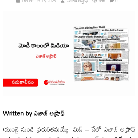
696
0
December 16, 2025
ఎజాజ్ అష్రాఫ్
Written by
ఎజాజ్ అష్రాఫ్
(ముంబై నుండి ప్రచురితమయ్యే మిడ్ – డేలో ఎజాజ్ అష్రాఫ్