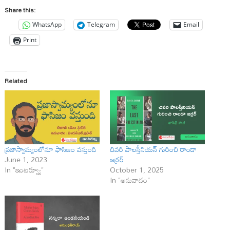
Share this:
WhatsApp
Telegram
Email
Print
Related
ప్రజాస్వామ్యంలోనూ ఫాసిజం వస్తుంది
చివరి పాలస్తీనియన్ గురించి రాండా
June 1, 2023
జర్రర్
In "ఇంటర్వ్యూ"
October 1, 2025
In "అనువాదం"