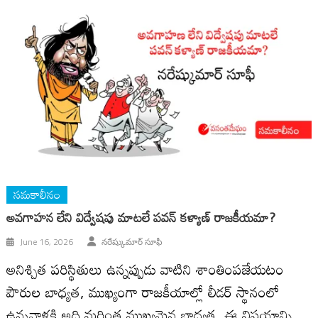
సమకాలీనం
అవగాహన లేని విద్వేషపు మాటలే పవన్ కళ్యాణ్ రాజకీయమా?
June 16, 2026
నరేష్కుమార్ సూఫీ
అనిశ్చిత పరిస్థితులు ఉన్నప్పుడు వాటిని శాంతింపజేయటం
పౌరుల బాధ్యత, ముఖ్యంగా రాజకీయాల్లో లీడర్ స్థానంలో
ఉన్నవాళ్లకి అది మరింత ముఖ్యమైన బాధ్యత. ఈ విషయాన్ని