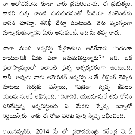
నా ఆలోచనలను కూడా వారు ప్రచురించారు. ఈ ప్రభుత్వం,
కావలి కుక్క లాంటి చురుకుదనంతో మీడియా కంటెంట్‌ను
వాసన చూస్తూ, తనిఖీ చేస్తూ ఉంటుంది. నేను వ్యంగ్యంగా
మాట్లాడుతున్నానని మీరు అనుకుంటే, అది మీ తప్పు కాదు.
చాలా మంది జర్నలిస్ట్ స్నేహితులు అడిగేవారు “ఇదంతా
రాయడానికి మీకు ఎలా అనుమతిస్తున్నారు?” అని. ఒక
ప్రజాస్వామ్యంలో ఇలాంటి ప్రశ్న ఆశ్చర్యకరంగా ఉంటుంది.
కానీ, అప్పుడు నాకు అమెరికన్ జర్నలిస్ట్ ఏ.జే. లీబ్లింగ్ చెప్పిన
మాటలు గుర్తుకు వస్తాయి, “పత్రికా స్వేచ్ఛ కేవలం
యజమానులకే లభిస్తుంది.” నిజానికి, యజమానులే తమ కోసం
పనిచేస్తున్న జర్నలిస్టులకు ఏ మేరకు స్వేచ్ఛ ఇవ్వాలో
నిర్ణయిస్తారు. నాకు ఈ రోజు వరకు పూర్తి స్వేచ్ఛ లభించింది.
అయినప్పటికీ, 2014 మే లో ప్రధానమంత్రి నరేంద్ర మోదీ