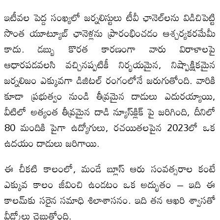
ఇటీవల పెద్ద సంఖ్యలో జర్నలిస్టులు టీవీ ఛానెల్‌లను విడిచిపెట్టి
సొంత యూట్యూబ్ ఛానెళ్లను ప్రారంభించడం ఆశ్చర్యకరమేమీ
కాదు. డబ్బు కొరత కారణంగా వారు విరాళాలపై
ఆధారపడవలసి వచ్చినప్పటికీ నిర్భయమైన, నిష్పాక్షికమైన
జర్నలిజం ఎక్కువగా డిజిటల్ రంగంలోనే జరుగుతోంది. వారికి
కూడా ప్రభుత్వం నుండి తీవ్రమైన దాడులు ఎదురయ్యాయి,
వీటిలో అత్యంత తీవ్రమైన దాడి న్యూస్‌క్లిక్ పై జరిగింది, దీనిలో
80 మందికి పైగా ఉద్యోగులు, రచయితలపైన 2023లో ఒక
ఉదయం దాడులు జరిగాయి.
ఈ చీకటి కాలంలో, మండే బ్లూస్ ఆరు సంవత్సరాల కంటే
ఎక్కువ కాలం జీవించి ఉండటం ఒక అద్భుతం – ఇది ఈ
కాలమ్‌కు సరైన సమాధి శిలాశాసనం. ఇది తన ఆఖరి శ్వాసతో
వీడ్కోలు చెబుతోంది.