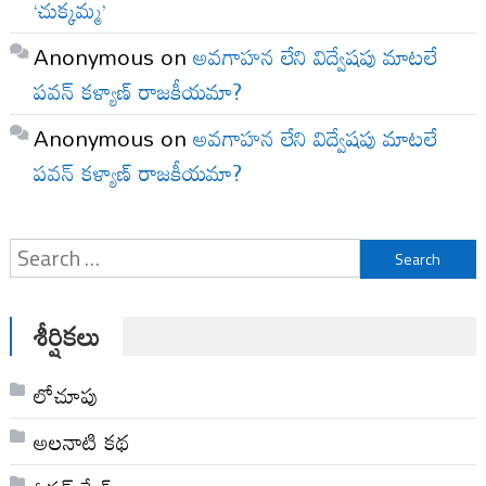
‘చుక్కమ్మ’
Anonymous
on
అవగాహన లేని విద్వేషపు మాటలే
పవన్ కళ్యాణ్ రాజకీయమా?
Anonymous
on
అవగాహన లేని విద్వేషపు మాటలే
పవన్ కళ్యాణ్ రాజకీయమా?
Search
for:
శీర్షికలు
లోచూపు
అల‌నాటి క‌థ‌