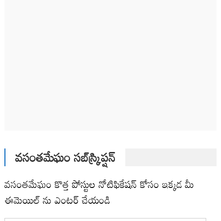
వసంతమేఘం సబ్‌స్క్రిప్షన్
వసంతమేఘం కొత్త పోస్టుల నోటిఫికేషన్ కోసం ఇక్కడ మీ
ఈమెయిల్ ను ఎంటర్ చేయండి