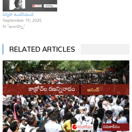
నన్నిలా ఉండనీయండి
September 15, 2025
In "ఇంటర్వ్యూ"
RELATED ARTICLES