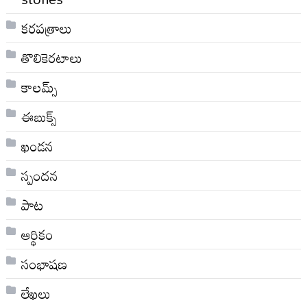
కరపత్రాలు
తొలికెరటాలు
కాలమ్స్
ఈబుక్స్
ఖండన
స్పందన
పాట
ఆర్థికం
సంభాషణ
లేఖలు