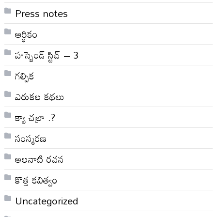
Press notes
ఆర్ధికం
హస్బెండ్ స్టిచ్ – 3
గల్పిక
ఎరుకల కథలు
క్యా చల్రా .?
సంస్మరణ
అలనాటి రచన
కొత్త కవిత్వం
Uncategorized