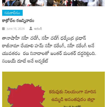
సమకాలీనం
కాక్రోచ్‌ల ర‌ణ‌న్నినాదం
June 15, 2026
ఆనంద్
తానాషాహీ నహీ చలేగీ, నహీ చలేగీ ధర్మేంద్ర ప్రధాన్
రాజీనామా చేయాలి హమ్ నహీ డరేంగీ, నహీ డరేంగీ అనే
యువతరం రణ నినాదాలతో జంతర్ మంతర్ దద్దరిల్లింది.
సంజయ్ దూబే అనే అడ్వకేట్