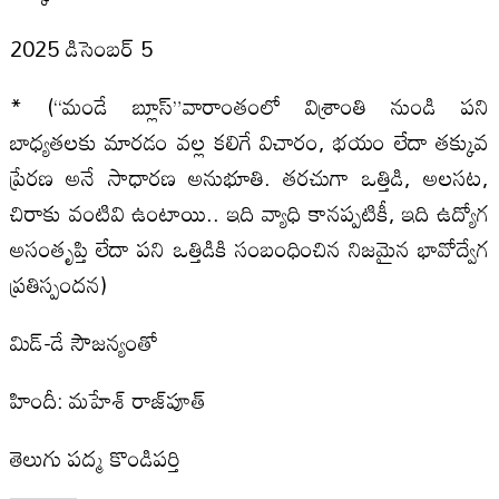
2025 డిసెంబర్ 5
* (“మండే బ్లూస్”వారాంతంలో విశ్రాంతి నుండి పని
బాధ్యతలకు మారడం వల్ల కలిగే విచారం, భయం లేదా తక్కువ
ప్రేరణ అనే సాధారణ అనుభూతి. తరచుగా ఒత్తిడి, అలసట,
చిరాకు వంటివి ఉంటాయి.. ఇది వ్యాధి కానప్పటికీ, ఇది ఉద్యోగ
అసంతృప్తి లేదా పని ఒత్తిడికి సంబంధించిన నిజమైన భావోద్వేగ
ప్రతిస్పందన)
మిడ్-డే సౌజన్యంతో
హిందీ: మహేశ్ రాజ్‌పూత్
తెలుగు పద్మ కొండిపర్తి