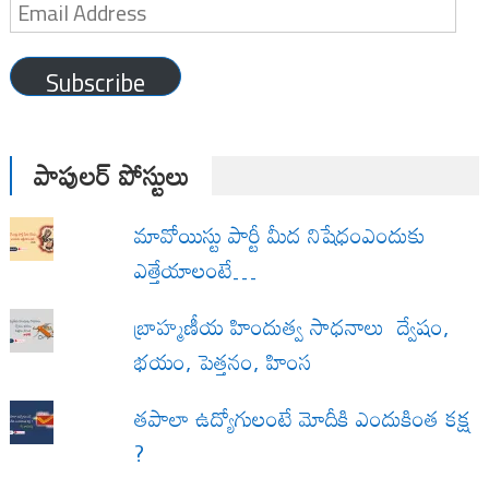
Email
Address
Subscribe
పాపులర్ పోస్టులు
మావోయిస్టు పార్టీ మీద నిషేధంఎందుకు
ఎత్తేయాలంటే…
బ్రాహ్మణీయ హిందుత్వ సాధనాలు ద్వేషం,
భయం, పెత్తనం, హింస
త‌పాలా ఉద్యోగులంటే మోదీకి ఎందుకింత కక్ష
?