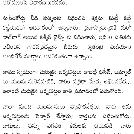
ఆరోపణలపై విచారణ జరపడం.
సుప్రీంకోర్టు వీధి కుక్కలకు విధించిన శిక్షను (పట్టీ కట్టి
కట్టేయడం) అధికారంలో ఉన్నవారు, ప్రజాస్వామ్యానికి మరో
వాచ్‌డాగ్ అయిన కశ్మీర్ టైమ్స్‌ కు విధించారు, ఇది ఆ పత్రికకు
లభించిన గౌరవప్రదమైన బిరుదు. స్వతంత్ర మీడియాని
అణచివేసే మార్గాలు అపరిమితంగా ఉన్నాయి.
తాము స్వయంగా చురుకైన జర్నలిస్టులు కాబట్టి భసీన్, జమ్వాల్
లు యజమానులైనప్పటికీ, వారికి పత్రికా స్వేచ్ఛ లభించలేదు,.
ఇలాంటి చురుకైన జర్నలిస్టుల జాతి ప్రమాదంలో పడుతోంది.
చాలా మంది యజమానులు వ్యాపారవేత్తలు. వారు తమ
జర్నలిస్టులను సెన్సార్ చేస్తారు; వార్తలను పట్టించుకోరు.
దాడులు, పన్ను ఎగవేత కేసులకు భయపడి వారు