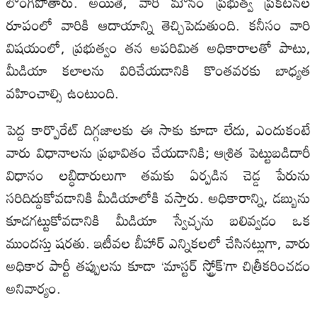
లొంగిపోతారు. అయితే, వారి మౌనం ప్రభుత్వ ప్రకటనల
రూపంలో వారికి ఆదాయాన్ని తెచ్చిపెడుతుంది. కనీసం వారి
విషయంలో, ప్రభుత్వం తన అపరిమిత అధికారాలతో పాటు,
మీడియా కలాలను విరిచేయడానికి కొంతవరకు బాధ్యత
వహించాల్సి ఉంటుంది.
పెద్ద కార్పొరేట్ దిగ్గజాలకు ఈ సాకు కూడా లేదు, ఎందుకంటే
వారు విధానాలను ప్రభావితం చేయడానికి; ఆశ్రిత పెట్టుబడిదారీ
విధానం లబ్ధిదారులుగా తమకు ఏర్పడిన చెడ్డ పేరును
సరిదిద్దుకోవడానికి మీడియాలోకి వస్తారు. అధికారాన్ని, డబ్బును
కూడగట్టుకోవడానికి మీడియా స్వేచ్ఛను బలివ్వడం ఒక
ముందస్తు షరతు. ఇటీవల బీహార్ ఎన్నికలలో చేసినట్లుగా, వారు
అధికార పార్టీ తప్పులను కూడా ‘మాస్టర్ స్ట్రోక్’గా చిత్రీకరించడం
అనివార్యం.