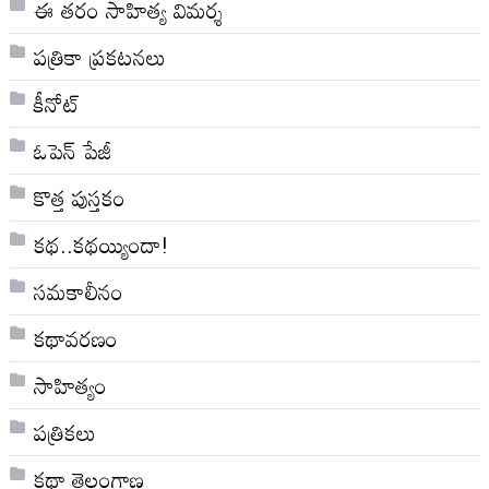
ఈ తరం సాహిత్య విమర్శ
పత్రికా ప్రకటనలు
కీనోట్
ఓపెన్ పేజీ
కొత్త పుస్తకం
కథ..కథయ్యిందా!
సమకాలీనం
కథావరణం
సాహిత్యం
పత్రికలు
కథా తెలంగాణ