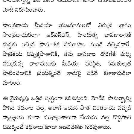
మోదీ నిరూపించారు.
సాంప్రదాయ మీడియా యజమానులలో ఎక్కువ భాగం
సాంప్రదాయకంగా ఆర్‌ఎస్‌ఎస్, హిందుత్వ భావజాలానికి
మద్దతు ఇచ్చిన సామాజిక సమూహం నుండి వచ్చినవారే.
పాత్రికేయ నిష్పక్షపాతానికి, తమ భావజాల ధోరణికి మధ్య
చిక్కుకున్న చాలామటుకు మీడియా పరిస్థితి, సమతుల్యత
పాటించడానికి ప్రయత్నించే తాడుపై నడిచే కళాకారుడిలా
మారింది.
ఈ వైరుధ్యపు ఒత్తిడి స్పష్టంగా కనిపిస్తుంది. మోదీని సామర్థ్యాన్ని
పొగిడే కథనాల వల్ల, అలాగే ఆయన పాత చింతకాయ పచ్చడి
వ్యాఖ్యలను కూడా ముఖ్యాంశాలుగా చేయడం వల్ల కొద్దిపాటి
విమర్శించే కథనాలు కూడా అణచివేతకు గురవుతాయి.