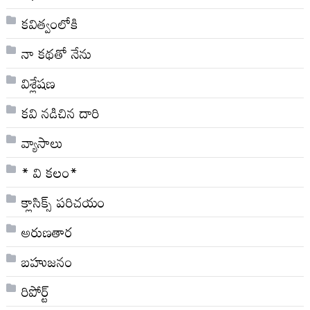
కవిత్వంలోకి
నా క‌థ‌తో నేను
విశ్లేషణ
కవి నడిచిన దారి
వ్యాసాలు
* వి క‌లం*
క్లాసిక్స్ ప‌రిచ‌యం
అరుణతార
బహుజనం
రిపోర్ట్