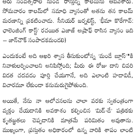
ఆరు సంవత్సరాల నుండి రాస్తున్న కాలమ్‌ను ఆపివేశారు.
సోమవారం కాలమ్‌లో సమాధి వ్యాసంతో అతను తన కాలమ్
మరణాన్ని ప్రకటించాడు. సీనియర్ జర్నలిస్ట్, ‘భీమా కొరేగావ్:
ఛాలెంజింగ్ కాస్ట్’ రచయిత ఎజాజ్ అష్రాఫ్ రాసిన వ్యాసం ఇది
– జాన్‌చౌక్ సంపాదకమండలి)
ఎందుకంటే అది ఆఖరి శ్వాస తీసుకుంటోన్న ‘మండే బ్లూస్‌’*కి
నివాళులర్పించాలని అనిపిస్తోంది; మీరు ఈ రోజు దాని చివరి
విడత చదవడం పూర్తి చేయగానే, అది ఎలాంటి హడావిడీ,
విచారమూ లేకుండా కనుమరుగైపోతుంది.
అయితే, నేను నా ఆలోచనలను చాలా వరకు స్వతంత్రంగా
వ్యక్తం చేయడానికి అవకాశం కల్పించిన ‘మిడ్-డే’ పత్రికకు
కృతజ్ఞతలు చెప్పడానికి మాత్రమే పరిమితం అవుతాను.
ముఖ్యంగా, ప్రస్తుతం అధికారంలో ఉన్న వారికి శాపం లాంటి