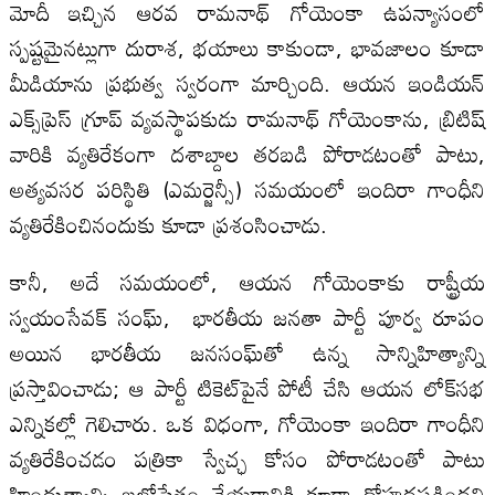
మోదీ ఇచ్చిన ఆరవ రామనాథ్ గోయెంకా ఉపన్యాసంలో
స్పష్టమైనట్లుగా దురాశ, భయాలు కాకుండా, భావజాలం కూడా
మీడియాను ప్రభుత్వ స్వరంగా మార్చింది. ఆయన ఇండియన్
ఎక్స్‌ప్రెస్ గ్రూప్ వ్యవస్థాపకుడు రామనాథ్ గోయెంకాను, బ్రిటిష్
వారికి వ్యతిరేకంగా దశాబ్దాల తరబడి పోరాడటంతో పాటు,
అత్యవసర పరిస్థితి (ఎమర్జెన్సీ) సమయంలో ఇందిరా గాంధీని
వ్యతిరేకించినందుకు కూడా ప్రశంసించాడు.
కానీ, అదే సమయంలో, ఆయన గోయెంకాకు రాష్ట్రీయ
స్వయంసేవక్ సంఘ్, భారతీయ జనతా పార్టీ పూర్వ రూపం
అయిన భారతీయ జనసంఘ్‌తో ఉన్న సాన్నిహిత్యాన్ని
ప్రస్తావించాడు; ఆ పార్టీ టికెట్‌పైనే పోటీ చేసి ఆయన లోక్‌సభ
ఎన్నికల్లో గెలిచారు. ఒక విధంగా, గోయెంకా ఇందిరా గాంధీని
వ్యతిరేకించడం పత్రికా స్వేచ్ఛ కోసం పోరాడటంతో పాటు
హిందుత్వాన్ని బలోపేతం చేయడానికి కూడా దోహదపడిందని