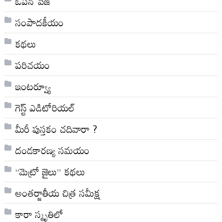
ఓపన్ పేజ్
సంపాదకీయం
కథలు
పరిచయం
ఇంటర్వ్యూ
గెస్ట్ ఎడిటోరియల్
మీరీ పుస్తకం చదివారా ?
దండకారణ్య సమయం
“మెట్రో జైలు” కథలు
అంతర్జాతీయ చిత్ర సమీక్ష
కారా స్మృతిలో