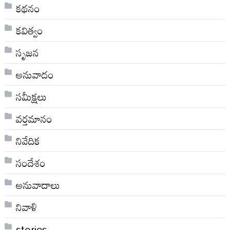
కథనం
కవిత్వం
సృజన
అనువాదం
సమీక్షలు
వర్తమానం
నివేదిక
సందేశం
అనువాదాలు
నివాళి
stories