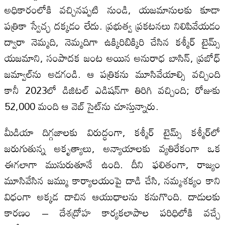
అధికారంలోకి వచ్చినప్పటి నుండి, యజమానులకు కూడా
పత్రికా స్వేచ్ఛ దక్కడం లేదు. ప్రభుత్వ ప్రకటనలు నిలిపివేయడం
ద్వారా నెమ్మది, నెమ్మదిగా ఉక్కిరిబిక్కిరి చేసిన కశ్మీర్ టైమ్స్
యజమాని, సంపాదక జంట అయిన అనురాధ బాసిన్, ప్రబోధ్
జమ్వాల్‌ను అడగండి. ఆ పత్రికను మూసివేయాల్సి వచ్చింది
కానీ 2023లో డిజిటల్ ఎడిషన్‌గా తిరిగి వచ్చింది; రోజుకు
52,000 మంది ఆ వెబ్ సైట్‌ను చూస్తున్నారు.
మీడియా దిగ్గజాలకు విరుద్ధంగా, కశ్మీర్ టైమ్స్ కశ్మీర్‌లో
జరుగుతున్న అకృత్యాలు, అన్యాయాలకు వ్యతిరేకంగా ఒక
ఈగలాగా ముసురుతూనే ఉంది. దీని ఫలితంగా, రాజ్యం
మూసివేసిన జమ్ము కార్యాలయంపై దాడి చేసి, నమ్మశక్యం కాని
విధంగా అక్కడ దాచిన ఆయుధాలను కనుగొంది. దాడులకు
కారణం – దేశద్రోహ కార్యకలాపాల పరిధిలోకి వచ్చే