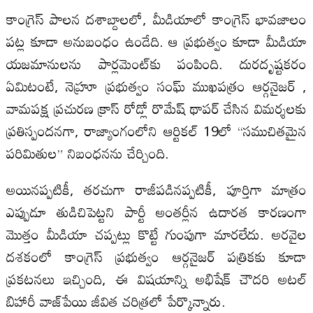
కాంగ్రెస్ పాలన దశాబ్దాలలో, మీడియాలో కాంగ్రెస్ భావజాలం
పట్ల కూడా అనుబంధం ఉండేది. ఆ ప్రభుత్వం కూడా మీడియా
యజమానులను పార్లమెంట్‌కు పంపింది. దురదృష్టకరం
ఏమిటంటే, నెహ్రూ ప్రభుత్వం సంఘ్ ముఖపత్రం ఆర్గనైజర్ ,
వామపక్ష ప్రచురణ క్రాస్ రోడ్లో రొమేష్ థాపర్ చేసిన విమర్శలకు
ప్రతిస్పందనగా, రాజ్యాంగంలోని ఆర్టికల్ 19లో “సముచితమైన
పరిమితుల” నిబంధనను చేర్చింది.
అయినప్పటికీ, తరచుగా రాజీపడినప్పటికీ, పూర్తిగా మాత్రం
ఎప్పుడూ తుడిచిపెట్టని పార్టీ అంతర్లీన ఉదారత కారణంగా
మొత్తం మీడియా చప్పట్లు కొట్టే గుంపుగా మారలేదు. అరవైల
దశకంలో కాంగ్రెస్ ప్రభుత్వం ఆర్గనైజర్ పత్రికకు కూడా
ప్రకటనలు ఇచ్చింది, ఈ విషయాన్ని అభిషేక్ చౌదరి అటల్
బిహారీ వాజ్‌పేయి జీవిత చరిత్రలో పేర్కొన్నారు.