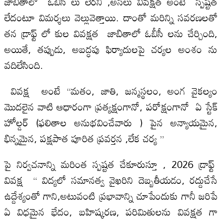
జాబితాలో ఓబీసీ లు లేరని ,అసలు వివక్షత అంటే స్పష్టత
లేదంటూ విమర్శలు వెల్లువెత్తాయి. దాంతో మరిన్ని సవరణలతో
తన డ్రాఫ్ట్ లో కుల వివక్షత జాబితాలో ఓబీసీ లను చేర్చింది,
అయితే, తప్పుడు, అబద్ధపు ఫిర్యాదులపై చర్యల అంశం ను
వదిలేసింది.
వివక్ష అంటే “మతం, జాతి, జన్మస్థలం, అంగ వైకల్యం
మొదలైన వాటి ఆధారంగా ప్రత్యక్షంగానో, పరోక్షంగానో ఏ స్టేక్
హోల్డర్ (ఫ‌లితాల అనుభవించేవారు ) పైన అన్యాయమైన,
భిన్నమైన, పక్షపాత పూరిత ప్రవర్తన ,లేక చర్య ”
పై నిర్వచనాన్ని మరింత స్పష్టత చేకూరుస్తూ , 2026 డ్రాఫ్ట్
వివక్ష “ విద్యలో సమానత్వ వైఖరిని దెబ్బతీయడం, రద్దుచేసే
ఉద్దేశ్యంతో గాని,అటువంటి ప్రభావాన్ని చూపేందుకు గానీ జరిపే
ఏ విధమైన భేదం, బహిష్కరణ, పరిమితులను వివక్షత గా