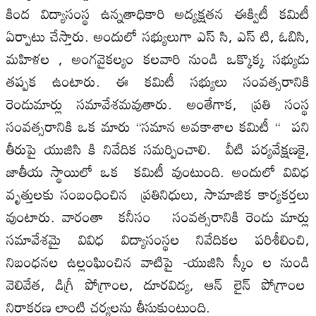
కింద విద్యాసంస్థ ఉన్నతాధికారి అద్యక్షతన ఈక్విటీ కమిటీ
ఏర్పాటు చేస్తారు. అందులో సభ్యులుగా ఎస్ సి, ఎస్ టి, ఓబిసి,
మహిళల , అంగవైకల్యం కలవారి నుండి ఒక్కొక్క సభ్యుడు
తప్పక ఉంటారు. ఈ కమిటీ సభ్యులు సంవత్సరానికి
రెండుమార్లు సమావేశమవుతారు. అంతేగాక, ప్రతి సంస్థ
సంవత్సరానికి ఒక మారు “సమాన అవకాశాల కమిటీ “ పని
తీరుపై యుజిసి కి నివేదిక సమర్పించాలి. వీటి పర్యవేక్షణకై,
జాతీయ స్థాయిలో ఒక కమిటీ వుంటుంది. అందులో వివిధ
వృత్తులకు సంబంధించిన ప్రతినిధులు, సామాజిక కార్యకర్తలు
వుంటారు. వారంతా కనీసం సంవత్సరానికి రెండు మార్లు
సమావేశమై వివిధ విద్యాసంస్థల నివేదికల పరిశీలించి,
నిబంధ‌నల ఉల్లంఘించిన వాటిపై -యుజిసి స్కీం ల నుండి
వెలివేత, డిగ్రీ పోగ్రాంల, దూరవిద్య, ఆన్ లైన్ పోగ్రాంల
నిరాకరణ లాంటి చర్యలను తీసుకుంటుంది.