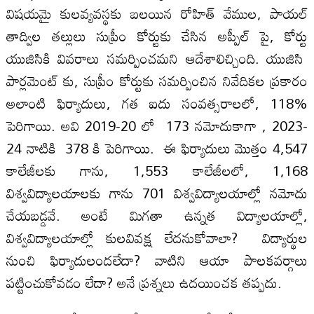
విషయమై కులవ్యవస్థకు బలయిన రోహిత్ వేముల, పాయల్
తాద్విల తల్లులు సుప్రీం కోర్టుకు చేసిన అప్పీల్ పై, కోర్టు
యుజిసికి వివరాలు సమర్పించమని ఆదేశాలిచ్చింది. యుజిసి
పార్లమెంట్ కు, సుప్రీం కోర్టుకు సమర్పించిన నివేదికల ప్రకారం
అలాంటి ఫిర్యాదులు, గత ఐదు సంవత్సరాలలో, 118%
పెరిగాయి. అవి 2019-20 లో 173 నమోదుకాగా , 2023-
24 నాటికి 378 కి పెరిగాయి. ఈ ఫిర్యాదులు మొత్తం 4,547
కాలేజీలకు గాను, 1,553 కాలేజీలలో, 1,168
విశ్వవిద్యాలయాలకు గాను 701 విశ్వవిద్యాలయాల్లో నమోదు
చేయబడ్డవే. అంటే మిగతా ఉన్నత విద్యాలయాల్లో,
విశ్వవిద్యాలయాల్లో కులవివక్ష లేదనుకోవాలా? విద్యార్థుల
నుంచి ఫిర్యాదులందలేదా? వాటిని ఆయా పాలకవర్గాలు
పట్టించుకోవడం లేదా? అనే ప్రశ్నలు ఉదయించక తప్పదు.