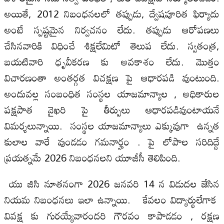
అయితే, 2012 నిబంధ‌న‌ల‌లో తప్పుడు, ద్వేషపూరిత ఫిర్యాదు
అంటే స్పష్టమైన నిర్వచనం లేదు. తప్పుడు ఆరోపణలు
చేసినవారికి విధించే శిక్షలేమిటో తెలుప లేదు. స్వతంత్ర,
బయటివారి ధృవీకరణ కు అవకాశం లేదు. మొత్తం
విచారణంతా అంతర్గత విచక్షణ పై ఆధారపడి వుంటుంది.
అందువల్ల సంబంధిత సంస్థల యాజమాన్యాల , అధికారుల
పక్షపాత వైఖరి పై తీర్పులు ఆధారపడివుంటాయనే
విమర్శలున్నాయి. సంస్థల యాజమాన్యాలు ఎక్కువుగా ఉన్నత
కులాల వారే వుండడం గమనార్హం . పై లోపాల సరిదిద్దే
ప్రయత్నమే 2026 నిబంధ‌న‌ల‌ని యూజీసీ తెలిపింది.
యు జిసి నూతనంగా 2026 జనవరి 14 న విడుదల జేసిన
నియమ నిబంధ‌న‌లు ఇలా ఉన్నాయి. కేవలం విద్యార్థులేగాక
వివక్ష కు గురయ్యేవారందరి గౌరవం కాపాడడం , రక్షణ