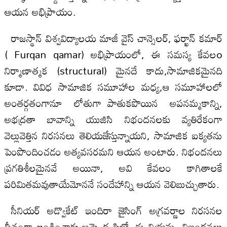
ఆయన అభిప్రాయం.
రాజస్థాన్ విశ్వవిద్యాలయ మాజీ వైస్ చాన్సెలర్, ఫర్ఖాన్ కమార్
( Furqan qamar) అభిప్రాయంలో, ఈ సమస్య కేవలo
నిర్మాణాత్మక (structural) మైనదే కాదు,సామాజికమైనది
కూడా. వివిధ సామాజిక సమూహాల మధ్య,ఆ సమూహాలలో
అంతర్గతంగానూ లోతుగా పాతుకపొయిన అపనమ్మకాన్ని,
అభద్రతా బావాన్ని యుజిసి నిభందనలకు వ్యతిరేకంగా
వెల్లువెత్తిన నిరసనలు తెలియజేస్తున్నాయని, సామాజిక ఐక్యతను
పెంపొందించడం అత్యవసరమని ఆయన అంటారు. నిభందనలు
ప్రగతిశీలమైనవే అయినా, అవి కేవలం కాగితాలకే
పరిమితమవుతాయేమోననే సందేహాన్ని ఆయన వెలిబుచ్చుతారు.
సీనియర్ అడ్వొకేట్ ఇందిరా జైసింగ్ అగ్రవర్ణాల నిరసనల
తీవ్రంగా ఖండించారు.ఆమె దృష్టిలో ఈ నియమ, నిబంధ‌న‌లు