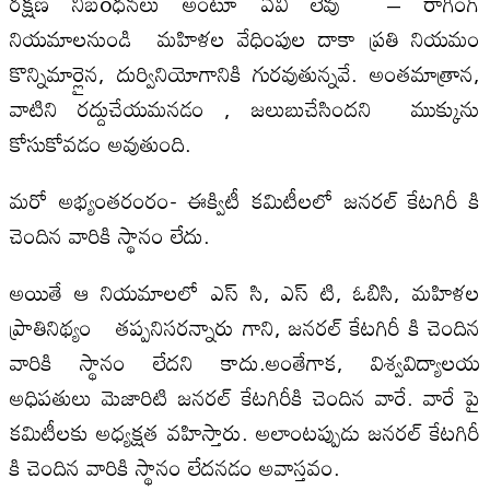
రక్షణ నిబ‌oధనలు అంటూ ఏవీ లేవు – రాగింగ్
నియమాలనుండి మహిళల వేధింపుల దాకా ప్రతి నియమం
కొన్నిమార్లైన, దుర్వినియోగానికి గురవుతున్నవే. అంతమాత్రాన,
వాటిని రద్దుచేయమనడం , జలుబుచేసిందని ముక్కును
కోసుకోవడం అవుతుంది.
మరో అభ్యంతరంరం- ఈక్విటీ కమిటీలలో జనరల్ కేటగిరీ కి
చెందిన వారికి స్థానం లేదు.
అయితే ఆ నియమాలలో ఎస్ సి, ఎస్ టి, ఓబిసి, మహిళల
ప్రాతినిథ్యం తప్పనిసరన్నారు గాని, జనరల్ కేటగిరీ కి చెందిన
వారికి స్థానం లేదని కాదు.అంతేగాక, విశ్వవిద్యాలయ
అధిపతులు మెజారిటి జనరల్ కేటగిరీకి చెందిన వారే. వారే పై
కమిటీలకు అధ్యక్షత వహిస్తారు. అలాంటప్పుడు జనరల్ కేటగిరీ
కి చెందిన వారికి స్థానం లేదనడం అవాస్తవం.