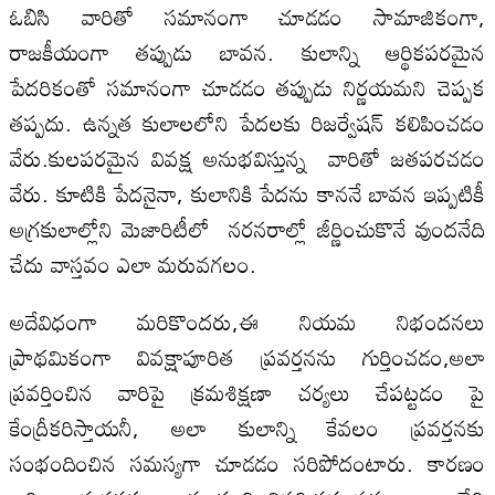
ఓబిసి వారితో సమానంగా చూడడం సామాజికంగా,
రాజకీయంగా తప్పుడు బావన. కులాన్ని ఆర్థికపరమైన
పేదరికంతో సమానంగా చూడడం తప్పుడు నిర్ణయమని చెప్పక
తప్పదు. ఉన్నత కులాలలోని పేదలకు రిజర్వేషన్ కలిపించడం
వేరు.కులపరమైన వివక్ష అనుభవిస్తున్న వారితో జతపరచడం
వేరు. కూటికి పేదనైనా, కులానికి పేదను కాననే బావన ఇప్పటికీ
అగ్రకులాల్లోని మెజారిటీలో నరనరాల్లో జీర్ణించుకొనే వుందనేది
చేదు వాస్తవం ఎలా మరువగలం.
అదేవిధంగా మరికొందరు,ఈ నియమ నిభందనలు
ప్రాథమికంగా వివక్షాపూరిత ప్రవర్తనను గుర్తించడం,అలా
ప్రవర్తించిన వారిపై క్రమశిక్షణా చర్యలు చేపట్టడం పై
కేంద్రీకరిస్తాయనీ, అలా కులాన్ని కేవలం ప్రవర్తనకు
సంభందించిన సమస్యగా చూడడం సరిపోదంటారు. కారణం