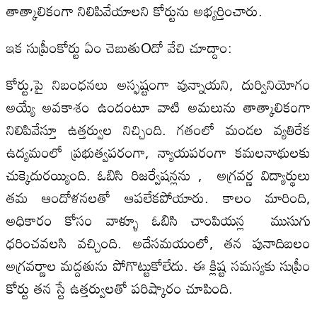
తాత్కాలికంగా నిలిపివేయాలని కోర్టును అభ్యర్తించారు.
ఇక సుప్రీంకోర్టు ఏం చెబుతుOదో వేచి చూద్దాం:
కోర్టు,పై నిబంధ‌న‌లు అస్ఫష్టంగా వున్నాయని, దుర్వినియోగం
అయ్యే అవకాశం ఉందంటూ వాటి అమలును తాత్కాలికంగా
నిలిపివేస్తూ ఉత్తర్వుల నిచ్చింది. గతంలో మండల వ్యతిరేక
ఉద్యమంలో ప్రభుత్వపరంగా, న్యాయపరంగా కమలనాథులకు
చుక్కెదురయ్యింది. ఓబిసి రిజర్వేషన్లను , అగ్రవర్ణ విద్యార్థులు
తమ ఆందోళనలతో ఆపలేకపోయారు. కాలం మారింది,
అధికారం కోసం వాళ్ళూ ఓబిసి చాంపియన్ల ముసుగు
ధరించవలసి వచ్చింది. అదేసమయంలో, తన పునాదిబలం
అగ్రవర్ణాల మద్దతును పోగొట్టుకోలేదు. ఈ క్లిష్ట సమస్యకు సుప్రీం
కోర్టు తన స్టే ఉత్తర్వులతో పరిష్కారం చూపింది.