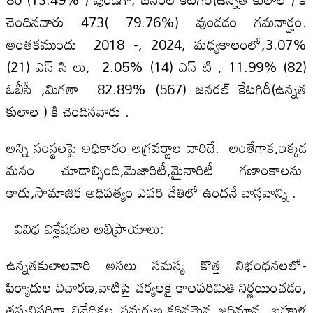
చెందినవారు 473( 79.76%) వుండడం గమనార్హం.
అంతకముందు 2018 -, 2024, మధ్యకాలంలో,3.07%
(21) ఎస్ సి లు, 2.05% (14) ఎస్ టి , 11.99% (82)
ఓబీసీ ,మిగతా 82.89% (567) జనరల్ కేటగిరీ(ఉన్నత
కులాల ) కి చెందినవారు .
అన్ని సంస్థలపై అధికారం అగ్రవర్ణాల వారిదే. అంతేగాక,ఇక్కడ
మనం చూడాల్సింది,మెజారిటీ,మైనారిటీ గణాంకాలను
కాదు,సామాజిక ఆధిపత్యం ఎవరి చేతిలో ఉందనే వాస్తవాన్ని .
వివిధ విశ్లేషకుల అభిప్రాయాలు:
ఉన్నతకులాలవారి అసలు సమస్య కొత్త నిభంధనలలో-
ఫిర్యాదుల విచారణ,వాటిపై చర్యలకై కాలపరిమితి నిర్ణయించడం,
తప్పనిసరిగా నివేదికల సమర్పణ,కఠినమైన జరిమాన, బహుళ