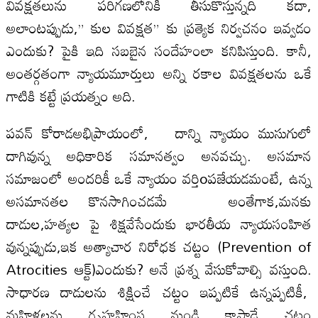
వివక్షతలును పరిగణలోనికి తీసుకొస్తున్నది కదా,
అలాంటప్పుడు,” కుల వివక్షత” కు ప్రత్యెక నిర్వచనం ఇవ్వడం
ఎందుకు? పైకి ఇది సబబైన సందేహంలా కనిపిస్తుంది. కానీ,
అంతర్గతంగా న్యాయమూర్తులు అన్ని రకాల వివక్షతలను ఒకే
గాటికి కట్టే ప్రయత్నం అది.
పవన్ కోరాడఅభిప్రాయంలో, దాన్ని న్యాయం ముసుగులో
దాగివున్న అధికారిక సమానత్వం అనవచ్చు. అసమాన
సమాజంలో అందరికీ ఒకే న్యాయం వర్తిoపజేయడమంటే, ఉన్న
అసమానతల కొనసాగించడమే అంతేగాక,మనకు
దాడుల,హత్యల పై శిక్షవేసేందుకు భారతీయ న్యాయసంహిత
వున్నప్పుడు,ఇక అత్యాచార నిరోధక చట్టం (Prevention of
Atrocities ఆక్ట్)ఎందుకు? అనే ప్రశ్న వేసుకోవాల్సి వస్తుంది.
సాధారణ దాడులను శిక్షించే చట్టం ఇప్పటికే ఉన్నప్పటికీ,
మహిళలను గృహహింస నుండి కాపాడే చట్టం