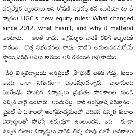
పర్యవేక్షక బృందాలు,అని రోషణి చక్రవర్తి తన ఇండియా టు డే
వ్యాసం( UGC’s new equity rules: What changed
since 2012, what hasn’t, and why it matters)
అంటారు. అంతే కాదు, అగ్రవర్ణాల వారికి కలిగే ఇబ్బందికి
కారణం కొత్త నిభంధనలు కావు, వాటిని అమలుపరచబోయే
స్థాయి,పరిధి అసలు కారణం అని రచయిత అభిప్రాయం.
డిల్లీ విశ్వవిద్యాలయ అసిస్టెంట్ ప్రొఫెసర్ లతిక గుప్త, కులం
అనేది చాలా నిగూడంగా పనిచేస్తుందన్నారు. చాలామంది
రిజర్వేషన్ పొందిన విద్యార్తులు ప్రభుత్వ పాఠ‌శాలల నుండి
వచ్చిన వారై ఉంటారు. అందువల్ల వారి ఆంగ్లభాష పరిజ్ఞానం ,
ప్రైవేట్ పాటశాలల్లో ఆంగ్లమాధ్యమంలో చదివిన ఉన్నత కులాల
విద్యార్థులతో పోలిస్తే తక్కువుగా ఉంటుందని, ఇది కూడా
ఉన్నత కులాల విద్యార్థులు వారిని చిన్న చూపు చూసే అవకాశం