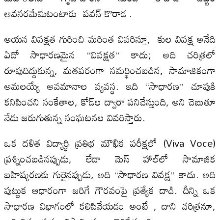
అవసరమేమిటంటారు పవన్ కొరాడ .
ఆయన వివక్షత గురించి మరింత వివరిస్తూ, కుల వివక్ష అనేది
ఏదో సాధారణమైన “వివక్షత” కాదు; అది చరిత్రలో
రూపుదిద్దుకున్న, మతపరంగా సమర్థించబడిన, సామాజికంగా
అమలయ్యే అవమానాల వ్యవస్థ. ఇది “సాధారణ” చూపుకి
కనిపించని సంకేతాల, కోడ్‌ల ద్వారా పనిచేస్తుంది, అని చెబుతూ
నేడు జరుగుతున్న సంఘటనల వివరిస్తారు.
ఒక దళిత విద్యార్థి ప్రతిభ మౌఖిక పరీక్షలో (Viva Voce)
ప్రశ్నించబడినప్పుడు, లేదా మెస్ హాల్‌లో సామాజిక
బహిష్కరణకు గురైనప్పుడు, అది “సాధారణ వివక్ష” కాదు. అది
పుట్టుక ఆధారంగా జరిగే గౌరవంపై ప్రత్యేక దాడి. దీన్ని ఒక
సాధారణ విభాగంలో కలిపివేయడం అంటే , దాని చరిత్రనూ,