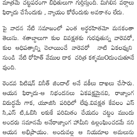
మాత్రమే చట్టపరంగా బిధితులుగా గుర్తిస్తుంది. మిగిలిన వర్గాలు
ఫిర్యాదు చేసేందుకు , న్యాయం కోరేందుకు అవకాశం లేదు.
పై వాదన నేటి సమాజంలో ఎంత అర్థరహితమో మనకంతా
తెలుసు. శతాబ్దాలుగా కుల వివక్షతకు గురవుతున్న వారెవరో,
కుల ఆధిపత్యాన్ని చెలాయించే వారెవరో నాటి ఏకలవ్యుని
నుండి నేటి రోహిత్ వేముల దాక చరిత్ర కళ్ళముOదుంచుతూనే
వుంది.
రెండవ పిటిషన్ వినీత్ జిందాల్ అనే వకీలు దాఖలు చేసారు.
ఆయన ఫిర్యాదు-ఆ నిభందనలు ఏకపక్షమైనవి, రాజ్యాంగ
విరుద్ధమే గాక, యూజిసి పరిధిలో లేవు.వివక్షత కేవలం ఎస్
సి,ఎస్ టి,ఓబిసి లకుకే పరిమితం చేయడం చట్టం ముందు
అందరు సమానమే అనేరాజ్యాంగ హామీని ఉల్లంఘించడమే నని
ఆయన అభిప్రాయం. అందువల్ల ఆ నియమాల అమలును