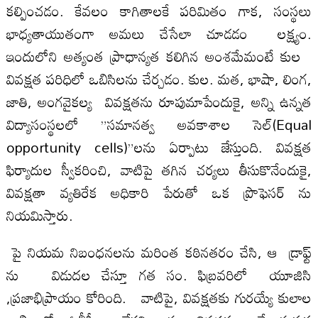
కల్పించడం. కేవలం కాగితాలకే పరిమితం గాక, సంస్థలు
భాధ్యతాయుతంగా అమలు చేసేలా చూడడం లక్ష్యం.
ఇందులోని అత్యంత ప్రాధాన్యత కలిగిన అంశమేమంటే కుల
వివక్షత పరిధిలో ఒబిసిలను చేర్చడం. కుల. మత, భాషా, లింగ,
జాతి, అంగవైకల్య వివక్షతను రూపుమాపేందుకై, అన్ని ఉన్నత
విద్యాసంస్థలలో ”సమానత్వ అవకాశాల సెల్(Equal
opportunity cells)”లను ఏర్పాటు జేస్తుంది. వివక్షత
ఫిర్యాదుల స్వీకరించి, వాటిపై తగిన చర్యలు తీసుకొనేందుకై,
వివక్షతా వ్యతిరేక అధికారి పేరుతో ఒక ప్రొఫెసర్ ను
నియమిస్తారు.
పై నియమ నిబంధ‌నలను మరింత కఠినతరం చేసి, ఆ డ్రాఫ్ట్
ను విడుదల చేస్తూ గత సం. ఫిబ్రవరిలో యూజిసి
,ప్రజాభిప్రాయం కోరింది. వాటిపై, వివక్షతకు గురయ్యే కులాల