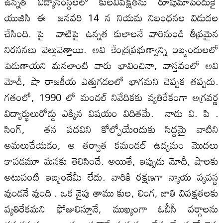
ఉన్నత విద్యాసంస్థలలో కులవివక్షతను రూపుమాపేందుకై
యుజిసి ఈ జనవరి 14 న నియమ నిబంధనల విడుదల
చేసింది. పై వాటిపై ఉన్నత కులాలనే వారినుండి తీవ్రమైన
నిరసనలు వెల్లువెత్తాయి. అవి కేంద్రప్రభుత్వాన్ని ఇబ్బందులలో
పెడుతాయని మనలాంటి వారు భావించినా, వాస్తవంలో అవి
మోడీ, షా రాజకీయ ఎత్తుగడలలో భాగమని చెప్పక తప్పదు.
గతంలో, 1990 లో మండల్ నివేదికకు వ్య‌తిరేకంగా అగ్రవర్ణ
విద్యార్థులురోడ్డు ఎక్కిన విషయం విదితమే. నాడు వి. పి .
సింగ్, తన పదవిని కోల్పోయేoదుకు సిద్ధమై వాటిని
అమలుచేయడం, ఆ తర్వాత కమండల్ ఉద్యమం మొదలు
కావడమూ మనకు తెలిసిందే. అయితే, ఇప్పుడు మోదీ, షాలకు
అటువంటి ఇబ్బందేమీ లేదు. వారికి రక్షణగా న్యాయ వ్యవస్థ
వుండనే వుంది . ఒక వైపు తాము కుల, లింగ, జాతి వివక్షతలకు
వ్యతిరేకమని ఫోజులిస్తూనే, ముఖ్యంగా ఓబీసీ వర్గాలను