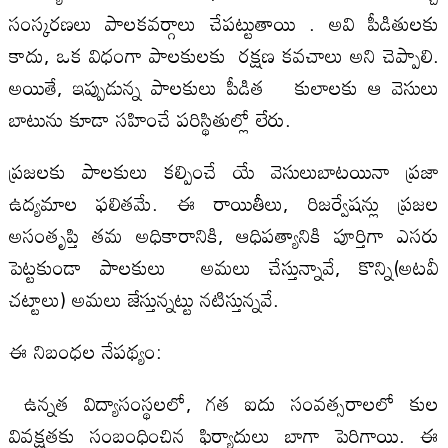
సంస్కరణలు పాలకవర్గాలు చేపట్టుతాయి . అవి పీడితులకు
కాదు, ఒక విధంగా పాలకులకు రక్షణ కవచాలు అని చెప్పాలి.
అయితే, ఇప్పుడున్న పాలకులు పీడిత కులాలకు ఆ వెసులు
బాటును కూడా సహించే పరిస్థితుల్లో లేరు.
ప్రజలకు పాలకులు కల్పించే యే వెసులుబాటయినా ప్రజా
ఉద్యమాల ఫలితమే. ఈ రాయితీలు, రిజర్వేషన్లు ప్రజల
అసంతృప్తి తమ అధికారానికి, ఆధిపత్యానికి పూర్తిగా ఎసరు
పెట్టకుండా పాలకులు అమలు చేస్తున్నావే, కొన్ని(అటవీ
చట్టాలు) అమలు జేస్తున్నట్టు నటిస్తున్నవే.
ఈ నిబంధ‌ల నేపథ్యం:
ఉన్నత విద్యాసంస్థలలో, గత ఐదు సంవత్సరాలలో కుల
వివక్షతకు సంబంధించిన ఫిర్యాదులు బాగా పెరిగాయి. ఈ