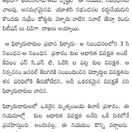
చాలవు, అసమగ్రమైనవి. యూజిసి నిభందనల రద్దుచేయమని
కొందరు సుప్రీం కోర్టుకు వెళ్ళారు.వాటిని సవాల్ జేస్తూ రెండు
పిటీషన్ లు విడిగా దాఖలు అయ్యాయి.
ఆ ఫిర్యాదుదారుల ప్రధాన ఫిర్యాదు- ఆ నిబంధ‌నలలోని 3 సి
నిబంధ‌న-ఆ నిబంధ‌న ప్రకారం కుల ఆధారిత వివక్షత అంటే
కేవలం ఎస్ సి,ఎస్ టి, ఓబిసి ల పట్ల కుల వివక్షత. ఆ
నిర్వచనం జనరల్ కేటగిరికి సంబంధించిన విద్యార్థుల వివ‌క్ష‌తను
తన పరిధిలోకి తీసుకోలేదని, అదీ ఒకరకమైన వివక్షతే నని
ఫిర్యాదుదారుల వాదన.
ఫిర్యాదుదారులలో ఒకరైన మృత్యంజయ తివారీ ప్రకారం, ఈ
నియమాల్లో కుల ఆధారిత వివక్షత అనేది ఒకే దిశలోనే
ప్రవహిస్తుంది. అందువల్ల, ఈ నియమం కొన్ని వర్గాలను