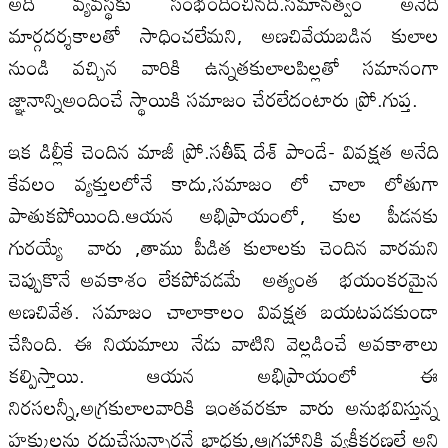
అది వ్యవస్థకు సంభందించినది.సమానత్వం అనేది
మార్గదర్శకాలతో సాధించలేమని, అణచివేయబడిన కులాల
నుండి వచ్చిన వారికి ఉన్నతకులాలపిల్లతో సమానంగా
జ్ఞానాన్నిఅందించే స్థాయికి సమాజం చేరలేదంటారు ప్రో.గుప్త.
ఇక డిల్లీకే చెందిన మాజీ ప్రో.సతీష్ దేశ్ పాండే- వివక్షత అనేది
కేవలం వ్యక్తులలోనే కాదు,సమాజం లో చాలా లోతుగా
పాతుకపోయింది.ఆయన అభిప్రాయంలో, కుల పీడనకు
గురయ్యే వారు ,తాము పీడిత కులాలకు చెందిన వారమని
చెప్పుకొనే అవకాశం లేకపోవడమే అత్యంత భయంకరమైన
అణచివేత. సమాజం చాలాకాలం వివక్షత బయటపడకుండా
చేసింది. ఈ నియమాలు నేడు వాటిని వెల్లడించే అవకాశాలు
కల్పిస్తాయి. ఆయన అభిప్రాయంలో ఈ
నిరసలన్నీ,అగ్రకులాలవారికి ఇంతవరకూ వారు అనుభవిస్తున్న
హక్కులను రద్దుచేస్తున్నారనే భాధకు,ఆగ్రహానికి వ్యక్తీకరణలే అని