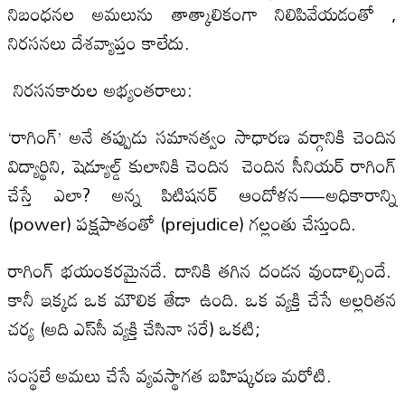
నిబంధ‌నల అమలును తాత్కాలికంగా నిలిపివేయడంతో ,
నిరసనలు దేశవ్యాప్తం కాలేదు.
నిరసనకారుల అభ్యంతరాలు:
‘రాగింగ్’ అనే తప్పుడు సమానత్వం సాధారణ వర్గానికి చెందిన
విద్యార్థిని, షెడ్యూల్డ్ కులానికి చెందిన చెందిన సీనియర్ రాగింగ్
చేస్తే ఎలా? అన్న పిటిషనర్ ఆందోళన—అధికారాన్ని
(power) పక్షపాతంతో (prejudice) గల్లంతు చేస్తుంది.
రాగింగ్ భయంకరమైనదే. దానికి తగిన దండన వుండాల్సిందే.
కానీ ఇక్కడ ఒక మౌలిక తేడా ఉంది. ఒక వ్యక్తి చేసే అల్లరితన
చర్య (అది ఎస్‌సీ వ్యక్తి చేసినా సరే) ఒకటి;
సంస్థలే అమలు చేసే వ్యవస్థాగత బహిష్కరణ మరోటి.