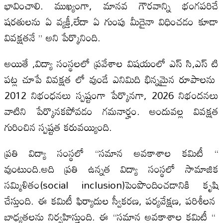
భావించాలి. ముఖ్యంగా, మానవ గౌరవాన్ని భంగపరిచే
షరతులను ఏ వ్యక్తీ,లేదా ఏ గుంపు మీదైనా విధించడం కూడా
వివక్షతనే ” అని పేర్కొనింది.
అయితే ,విద్యా సంస్థలలో ప్రవేశాల విషయంలో ఎస్ సి,ఎస్ టి
పట్ల చూపే వివక్షత లో వుండే ఎనిమిది భిన్నమైన రూపాలను
2012 నిభంధనలు స్పష్టంగా పేర్కొనగా, 2026 నిభందనలు
వాటిని పేర్కొనకపోవడం గమనార్హం. అందువల్ల వివక్షత
గురించిన స్పష్టత కరువయ్యింది.
ప్రతి విద్యా సంస్థలో “సమాన అవకాశాల కమిటీ “
వుంటుంది.అది ప్రతి ఉన్నత విద్యా సంస్థలో సామాజిక
సమ్మిళితం(social inclusion)పెంపొందించడానికి కృషి
చేస్తుంది. ఈ కమిటీ ఫిర్యాదుల స్వీకరణ, పర్యవేక్షణ, పరిశీలన
బాధ్య‌తలను నిర్వహిస్తుంది. ఈ “సమాన అవకాశాల కమిటీ “