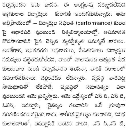
కల్పిస్తుందని ఆమె భావన. ఈ ఆంగ్లభాష పరిజ్ఞానలేమిని
అగ్రకులాల విద్యార్తులు కులానికి అంటగడుతున్నారు. ఆమె
అభిప్రాయంలో – విద్యార్తుల సఫలత (performance) కులం
పై ఆధారపడి వుంటుంది. విశ్వవిద్యాలయాల్లో, అసమానత
కొనసాగడానికి పైన చెప్పిన వ్యవస్తీకృత సమస్యలే కారణం.
అంతేగాక, ఇంతవరకు అధికారులు, పీడితకులాల విద్యార్తుల
సమస్యలు పట్టించుకోలేదని, వారిలో చాలామంది అత్యంత పేద
కుటుంబాల నుండి వచ్చినవారని తెలిసినా, వారికి సకాలంలో
ఉపకారవేతనాలు చెల్లించడం లేదన్నారు. వ్యవస్థ వారిపట్ల
సానుభూతితో లేకపోతే, వ్యవస్థలో సమానత్వం ఎలా
వుంటుందని ఆమె ప్రశ్నిస్తారు. ఆమె ఉద్దేశ్యంలో ఎస్ సి, ఎస్ టి,
ఓబిసి, ఇడబ్లూసి, వైకల్యం గలవారిని ఒకే గ్రూపుగా
పరిగణించడం సరైంది కాదు. శారీరిక వైకల్యం గలవారిని, వివిధ
కులాలవారితో, ఇడబ్లూసికి చెందిన వారిని, ఎస్ సి,ఎస్ టి,