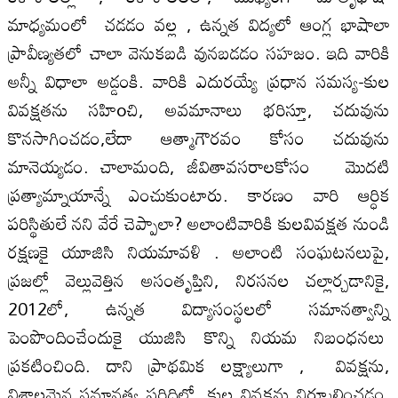
మాధ్యమంలో చడడం వల్ల , ఉన్నత విద్యలో ఆంగ్ల భాషాలా
ప్రావీణ్యతలో చాలా వెనుకబడి వునబడడం సహజం. ఇది వారికి
అన్నీ విధాలా అడ్డంకి. వారికి ఎదురయ్యే ప్రధాన సమస్య-కుల
వివక్షతను సహిoచి, అవమానాలు భరిస్తూ, చదువును
కొనసాగించడం,లేదా ఆత్మాగౌరవం కోసం చదువును
మానెయ్యడం. చాలామంది, జీవితావసరాలకోసం మొదటి
ప్రత్యామ్నాయాన్నే ఎంచుకుంటారు. కారణం వారి ఆర్ధిక
పరిస్థితులే నని వేరే చెప్పాలా? అలాంటివారికి కులవివక్షత నుండి
రక్షణకై యూజిసి నియమావళి . అలాంటి సంఘటనలుపై,
ప్రజల్లో వెల్లువెత్తిన అసంతృప్తిని, నిరసనల చల్లార్చడానికై,
2012లో, ఉన్నత విద్యాసంస్థలలో సమానత్వాన్ని
పెంపొందించేందుకై యుజిసి కొన్ని నియమ నిబంధ‌న‌లు
ప్రకటించింది. దాని ప్రాథమిక లక్ష్యాలుగా , వివక్షను,
విశాలమైన సమానత్వ పరిధిలో, కుల వివక్షను నిర్మూలించడం.