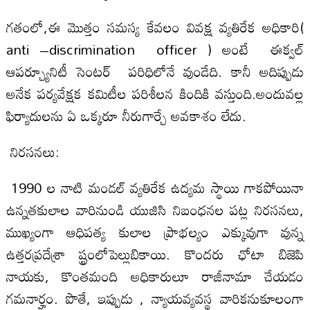
గతంలో,ఈ మొత్తం సమస్య కేవలం వివక్ష వ్యతిరేక అధికారి(
anti –discrimination officer ) అంటే ఈక్వల్
ఆపర్చ్యూనిటీ సెంటర్ పరిధిలోనే వుండేది. కానీ అదిప్పుడు
అనేక పర్యవేక్షక కమిటీల పరిశీలన కిందికి వస్తుంది.అందువల్ల
ఫిర్యాదులను ఏ ఒక్కరూ నీరుగార్చే అవకాశం లేదు.
నిరసనలు:
1990 ల నాటి మండల్ వ్యతిరేక ఉద్యమ స్థాయి గాకపోయినా
ఉన్నతకులాల వారినుండి యుజిసి నిబంధ‌నల పట్ల నిరసనలు,
ముఖ్యంగా ఆధిపత్య కులాల ప్రాభల్యం ఎక్కువుగా వున్న
ఉత్తరప్రదేశ్రా ష్ట్రంలోపెల్లుబికాయి. కొందరు ఛోటా బిజెపి
నాయకు, కొంతమంది అధికారులూ రాజీనామా చేయడం
గమనార్హం. పొతే, ఇప్పుడు , న్యాయవ్యవస్థ వారికనుకూలంగా