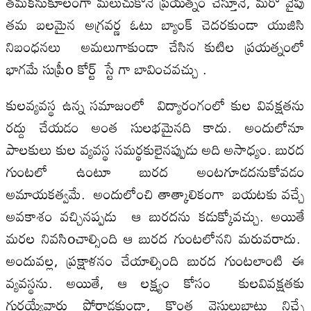
తమకనుకూలంగా మలుచుకొనే ప్రయత్నం చేస్తూనే, మరో వైపు
తమ బలమైన అగ్రవర్ణ ఓటు బ్యాంక్ చెదరకుండా యుజిసి
నిబంధ‌న‌లు అమలుగాకుండా చేసిన కుటిల ప్రయత్నంలో
భాగమే సుప్రీo కోర్ట్ స్టే గా బావించవచ్చు .
కులవ్యవస్థ ఉన్న స‌మాజంలో విద్యారంగంలో కుల వివక్షతను
రద్దు చేయడం అంత సులభమైనది కాదు. అందులోనూ
పాలకులు కుల వ్యవస్థ సమర్థకులైనప్పుడు అది అసాధ్యం. బురద
గుంటలో ఉంటూ బురద అంటగూడదనుకోవడం
అమాయకత్వమే. అందులోంచి తాత్కాలికంగా బయటకు వచ్చే
అవకాశం వ‌చ్చిన‌ప్ప‌డు ఆ బురదను కడుక్కోవచ్చు. అయితే
మరల నివసిoచాల్సింది ఆ బురద గుంటలోనని మరువరాదు.
అందువల్ల, ప్రక్షాళనం చేయాల్సింది బురద గుంటలాంటి ఈ
వ్యవస్థను. అయితే, ఆ లక్ష్యం కోసం కులవివక్షతకు
గురయ్యేవారు పోరాడకుండా, కొంత వెసులుబాటు నిచ్చే