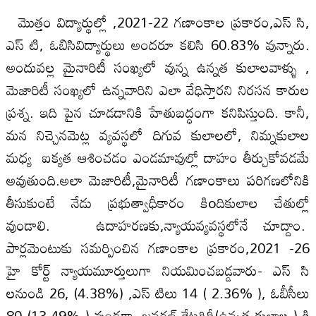
మొత్తం విద్యార్థుల్లో ,2021-22 గణాంకాల ప్రకారం,ఎస్ సి,
ఎస్ టి, ఓబిసివిద్యార్థులు అందరూ కలిసి 60.83% వున్నారు.
అందువల్ల మైనారిటీ సంఖ్యలో వున్న ఉన్నత కులాలవాళ్ళు ,
మెజారిటీ సంఖ్యలో ఉన్నవారిని ఎలా వేధిస్తారని నిరసన కారుల
ప్రశ్న. ఇది పైన చూడడానికి హేతుబద్ధంగా కనిపిస్తుంది. కానీ,
మన నిచ్చెనమెట్ల వ్యవస్థలో దిగువ కులాలలో, నిమ్నకులాల
మధ్య ఐక్యత ఆశించడం ఎండమావుల్లో దాహం తీర్చుకోవడమే
అవుతుంది.అలా మెజారిటీ,మైనారిటీ గణాంకాలు పరిగణలోనికి
తీసుకుంటే నేడు ప్రభుత్వాధీకారం కిoదికులాల చేతుల్లో
వుండాలి. ఉదాహరణకు,న్యాయవ్యవస్థలోనే చూద్దాం.
పార్లమెంటుకు సమర్పించిన గణాంకాల ప్రకారం,2021 -26
హై కోర్ట్ న్యాయమూర్తులుగా నియమించబడ్డవారు- ఎస్ సి
లనుండి 26, (4.38%) ,ఎస్ టిలు 14 ( 2.36% ), ఓబీసీలు
80 (13.49% ) వుండగా, జనరల్ కేటగిరీ(ఉన్నత కులాల ) కి