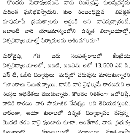
కొందరు మేధావులనబడే వారు రిజర్వేషన్లే కులవ్యవస్థను
మరింత ఘనీభవిస్తాయని, కుల సంబంధ‌మైన వివక్షత
రూపుమాపే ప్రయత్నాలకు అడ్డంకి అని వాదిస్తున్నారంటే,
అలాంటి వారి యాజమాన్యంలోని ఉన్నత విద్యాలయాల్లో,
విశ్వవిద్యాలయాల్లో ఫిర్యాదులను ఆశించగలమా?
మరోవైపు, గత ఐదు సంవత్సరాలలో కేంద్రీయ
విశ్వవిద్యాలయాలలో, ఐఐటి, ఐఐఎమ్ లలో 13,500 ఎస్ సి,
ఎస్ టి, ఓబిసి విద్యార్థులు మధ్యలో చదువును మానుకున్నారని
గణాంకాలు చెబుతున్నాయి. దానికి వారి వైఫల్యమే కారణమని ఆ
సంస్థల అధినేతలు చెబుతున్నారు. కొంచెం నిశితంగా ఆలోచిస్తే,
దానికి కారణం వారి సామాజిక నేపథ్యం అని తెలియవస్తుంది.
వారంతా, ఆయా కులాలలో ఉన్నత విద్యాభ్యాసం చేస్తున్న
మొదటి తరం వారై వుంటారు కూడా. అంతేగాక, వారు ప్రభుత్వ
కళాశాలల్లో , కళాశాలలలో, ముఖ్యంగా మాతృభాషా