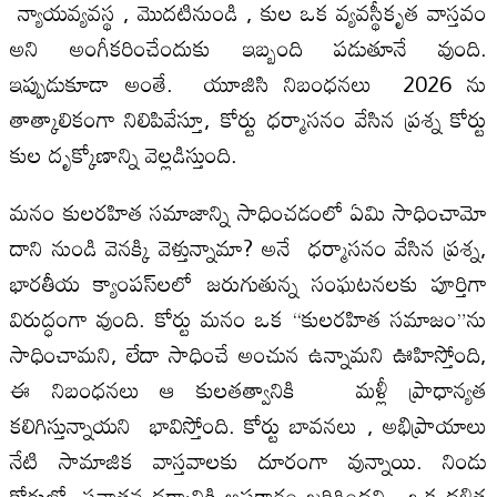
న్యాయవ్యవస్థ , మొదటినుండి , కుల ఒక వ్యవస్థీకృత వాస్తవం
అని అంగీకరించేందుకు ఇబ్బంది పడుతూనే వుంది.
ఇప్పుడుకూడా అంతే. యూజిసి నిబంధ‌న‌లు 2026 ను
తాత్కాలికంగా నిలిపివేస్తూ, కోర్టు ధర్మాస‌నం వేసిన ప్రశ్న కోర్టు
కుల దృక్కోణాన్ని వెల్లడిస్తుంది.
మనం కులరహిత సమాజాన్ని సాధించడంలో ఏమి సాధించామో
దాని నుండి వెనక్కి వెళ్తున్నామా? అనే ధర్మాసనం వేసిన ప్రశ్న,
భారతీయ క్యాంపస్‌లలో జరుగుతున్న సంఘటనలకు పూర్తిగా
విరుద్ధంగా వుంది. కోర్టు మనం ఒక “కులరహిత సమాజం”ను
సాధించామని, లేదా సాధించే అంచున ఉన్నామని ఊహిస్తోంది,
ఈ నిబంధనలు ఆ కులతత్వానికి మళ్లీ ప్రాధాన్యత
కలిగిస్తున్నాయని భావిస్తోంది. కోర్టు బావనలు , అభిప్రాయాలు
నేటి సామాజిక వాస్తవాలకు దూరంగా వున్నాయి. నిండు
కోర్టులో, సనాతన ధర్మానికి అపకారం జరిగిందని, ఒక దళిత