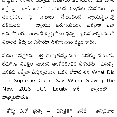
జడ్జి పైన దాడి జరిగిన సంఘటన కళ్ళెదుట కనపడుతున్నా,
ధర్మాసనం, పై వాఖ్యలు చేసుందంటే న్యాయస్థానాల్లో
దళితులకు న్యాయం జరుగుతుందని ఎవరైనా ఎలా
అనుకోగలరు. ఇలాంటి దృష్టికోణం వున్న న్యాయమూర్తులనుండి
ఎలాంటి తీర్పులు వస్తాయో ఊహించడం కష్టం కాదు.
మనం వివక్షతను ఎత్తి చూపుతున్నందుకు “వెనక్కు మరలడం
లేదు”,ఆ వివక్షత వుందని అంగీకరించక పోవడమే మనల్ని
వెనకకు వెళ్ళేలా చేస్తున్నది,అని పవన్ కోరాడ తన What Did
the Supreme Court Say When Staying the
New 2026 UGC Equity అనే వ్యాసంలో
వాఖ్యానిస్తారుజ.
కోర్టు మరో ప్రశ్న –“ వివక్షత” అనేదే అన్నిరకాల