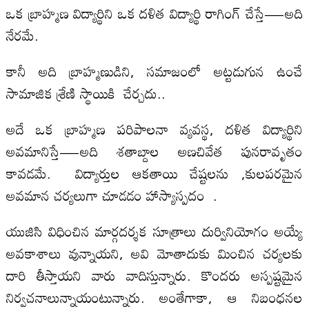
ఒక బ్రాహ్మణ విద్యార్థిని ఒక దళిత విద్యార్థి రాగింగ్ చేస్తే—అది
నేరమే.
కానీ అది బ్రాహ్మణుడిని, సమాజంలో అట్టడుగున ఉంచే
సామాజిక శ్రేణి స్థాయికి చేర్చదు..
అదే ఒక బ్రాహ్మణ పరిపాలనా వ్యవస్థ, దళిత విద్యార్థిని
అవమానిస్తే—అది శతాబ్దాల అణచివేత పునరావృతం
కావడమే. విద్యార్తుల ఆకతాయి చేష్టలను ,కులపరమైన
అవమాన చర్యలుగా చూడడం హాస్యాస్పదం .
యుజిసి విధించిన మార్గదర్శక సూత్రాలు దుర్వినియోగం అయ్యే
అవకాశాలు వున్నాయని, అవి మోతాదుకు మించిన చర్యలకు
దారి తీస్తాయని వారు వాదిస్తున్నారు. కొందరు అస్పష్టమైన
నిర్వచనాలున్నాయంటున్నారు. అంతేగాకా, ఆ నిబంధనల