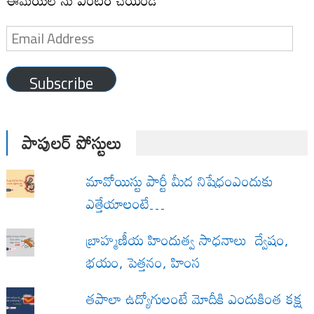
ఈమెయిల్ ను ఎంటర్ చేయండి
Email
Address
Subscribe
పాపులర్ పోస్టులు
మావోయిస్టు పార్టీ మీద నిషేధంఎందుకు
ఎత్తేయాలంటే…
బ్రాహ్మణీయ హిందుత్వ సాధనాలు ద్వేషం,
భయం, పెత్తనం, హింస
త‌పాలా ఉద్యోగులంటే మోదీకి ఎందుకింత కక్ష