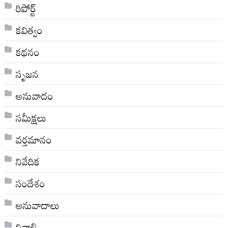
రిపోర్ట్
కవిత్వం
కథనం
సృజన
అనువాదం
సమీక్షలు
వర్తమానం
నివేదిక
సందేశం
అనువాదాలు
నివాళి