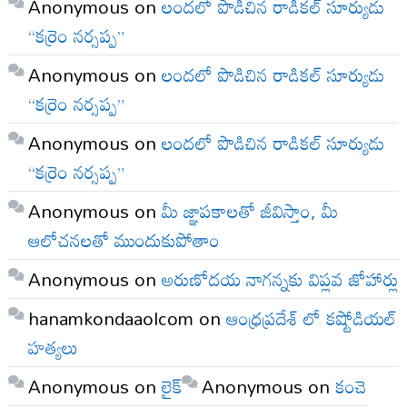
Anonymous
on
లందలో పొడిచిన రాడికల్ సూర్యుడు
“కర్రెం నర్సప్ప”
Anonymous
on
లందలో పొడిచిన రాడికల్ సూర్యుడు
“కర్రెం నర్సప్ప”
Anonymous
on
లందలో పొడిచిన రాడికల్ సూర్యుడు
“కర్రెం నర్సప్ప”
Anonymous
on
మీ జ్ఞాపకాలతో జీవిస్తాం, మీ
ఆలోచనలతో ముందుకుపోతాం
Anonymous
on
అరుణోదయ నాగన్నకు విప్లవ జోహార్లు
hanamkondaaolcom
on
ఆంధ్రప్రదేశ్ లో కష్టోడియల్
హత్యలు
Anonymous
on
లైక్
Anonymous
on
కంచె