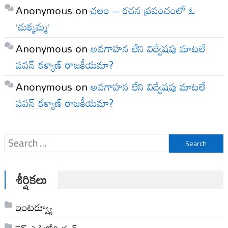
Anonymous
on
చలం – రచన ప్రపంచంలో ఓ
‘చుక్కమ్మ’
Anonymous
on
అవగాహన లేని విద్వేషపు మాటలే
పవన్ కళ్యాణ్ రాజకీయమా?
Anonymous
on
అవగాహన లేని విద్వేషపు మాటలే
పవన్ కళ్యాణ్ రాజకీయమా?
Search
for:
శీర్షికలు
ఇంటర్వ్యూ