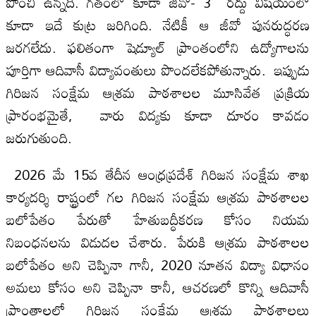
పొంచి ఉన్నది. గతంలో కూడా జీవో- 3 రద్దు విషయంలో
కూడా ఇదే కుట్ర జరిగింది. నేటికీ ఆ జీవో పునరుద్ధరణ
జరగలేదు. ఫలితంగా షెడ్యూల్ ప్రాంతంలోని ఉద్యోగాలను
పూర్తిగా ఆదివాసీ విద్యావంతులు పొందలేకపోతున్నారు. ఇప్పుడు
గిరిజన సంక్షేమ ఆశ్రమ పాఠశాలల మూసివేత ప్రక్రియ
ప్రారంభమైతే, వారు విద్యకు కూడా దూరం కావడం
జరుగుతుంది.
2026 మే 15వ తేదీన ఆంధ్రప్రదేశ్ గిరిజన సంక్షేమ శాఖ
కార్యదర్శి రాష్ట్రంలో గల గిరిజన సంక్షేమ ఆశ్రమ పాఠశాలల
బలోపేతం పేరుతో హేతుబద్ధీకరణ కోసం నియమ
నిబంధనలను విడుదల చేశారు. పేరుకి ఆశ్రమ పాఠశాలల
బలోపేతం అని చెప్పినా గానీ, 2020 నూతన విద్యా విధానం
అమలు కోసం అని చెప్పినా కానీ, ఆచరణలో కొన్ని ఆదివాసీ
ప్రాంతాలలో గిరిజన సంక్షేమ ఆశ్రమ పాఠశాలలు