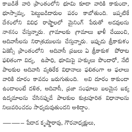
కాబడితే వారి ప్రాంతంలోని భూమి కూడా వారికి కాకుండా,
భూస్వామ్య, పెట్టుబడిదారుల పరం కాబోతుంది. ఇప్పటికే
దేశంలోని వివిధ రాష్ట్రాలలో మైనింగ్ పేరుతో అడవులను
నాశనం చేస్తున్నారు. గ్రామాలకు గ్రామాలు ఖాళీ చేయించి,
ఆదివాసీలను నిరాశ్రయులను చేస్తున్నారు. ఇప్పుడు శ్రీకాకుళం
ఏజెన్సీ ప్రాంతంలోని ఆదివాసీ ప్రజలు ఏ శ్రీకాకుళ పోరాట
ఫలితంగా విద్య, ఉపాధి, భూమిపై హక్కులు పొందారో, నేటి
పాలకుల ఆదివాసి వ్యతిరేక విధానాలు ఫలితంగా ఆ ఫలాలు
వారికి దూరం కావడం జరుగుతుంది. అవి దూరం కాకుండా
ఉండాలంటే దళిత, ఆదివాసీ, ప్రజా సంఘాలు బలమైన ఐక్య
ఉద్యమాలను చేసినప్పుడే పాలకుల కుట్రపూరిత విధానాలను
నిలువరించడం సాధ్యమవుతుందని ఆశిద్దాం.
——– పేడాడ కృష్ణారావు, గౌరవాధ్యక్షులు,