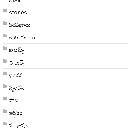
stories
కరపత్రాలు
తొలికెరటాలు
కాలమ్స్
ఈబుక్స్
ఖండన
స్పందన
పాట
ఆర్థికం
సంభాషణ