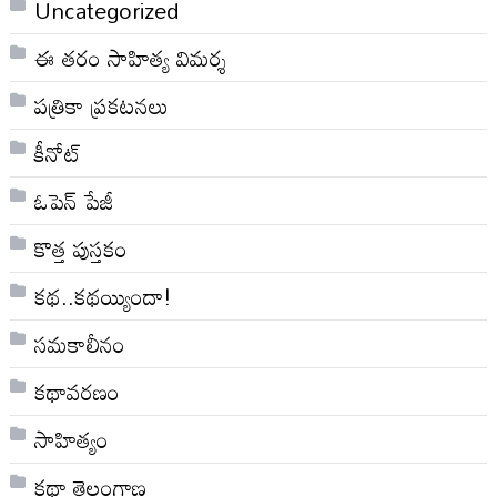
Uncategorized
ఈ తరం సాహిత్య విమర్శ
పత్రికా ప్రకటనలు
కీనోట్
ఓపెన్ పేజీ
కొత్త పుస్తకం
కథ..కథయ్యిందా!
సమకాలీనం
కథావరణం
సాహిత్యం
కథా తెలంగాణ