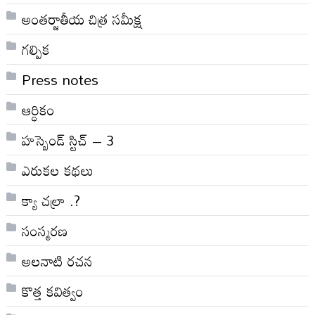
అంతర్జాతీయ చిత్ర సమీక్ష
గల్పిక
Press notes
ఆర్ధికం
హస్బెండ్ స్టిచ్ – 3
ఎరుకల కథలు
క్యా చల్రా .?
సంస్మరణ
అలనాటి రచన
కొత్త కవిత్వం