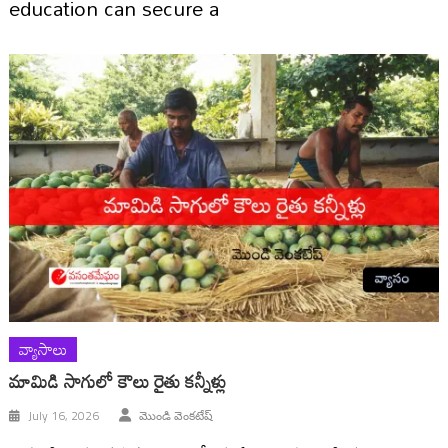
education can secure a
వ్యాసాలు
మామిడి సాగులో కౌలు రైతు కన్నీళ్లు
July 16, 2026
మొండి వెంకటేష్