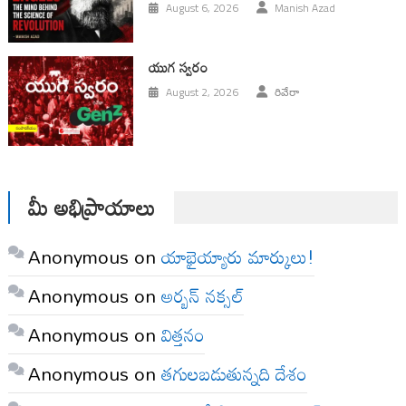
August 6, 2026
Manish Azad
యుగ స్వ‌రం
August 2, 2026
రివేరా
మీ అభిప్రాయాలు
Anonymous
on
యాభైయ్యారు మార్కులు!
Anonymous
on
అర్బన్ నక్సల్
Anonymous
on
విత్తనం
Anonymous
on
తగులబడుతున్నది దేశం