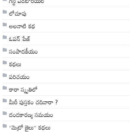
గెస్ట్ ఎడిటోరియల్
లోచూపు
అల‌నాటి క‌థ‌
ఓపన్ పేజ్
సంపాదకీయం
కథలు
పరిచయం
కారా స్మృతిలో
మీరీ పుస్తకం చదివారా ?
దండకారణ్య సమయం
“మెట్రో జైలు” కథలు