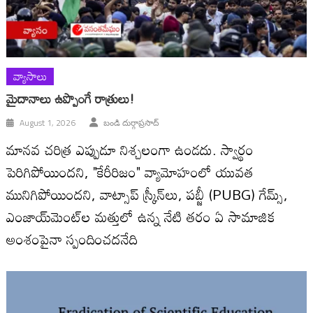
వ్యాసాలు
మైదానాలు ఉప్పొంగే రాత్రులు!
August 1, 2026
బండి దుర్గాప్రసాద్
మానవ చరిత్ర ఎప్పుడూ నిశ్చలంగా ఉండదు. స్వార్థం
పెరిగిపోయిందని, "కేరీరిజం" వ్యామోహంలో యువత
మునిగిపోయిందని, వాట్సాప్ స్క్రీన్‌లు, పబ్జీ (PUBG) గేమ్స్,
ఎంజాయ్‌మెంట్‌ల మత్తులో ఉన్న నేటి తరం ఏ సామాజిక
అంశంపైనా స్పందించదనేది