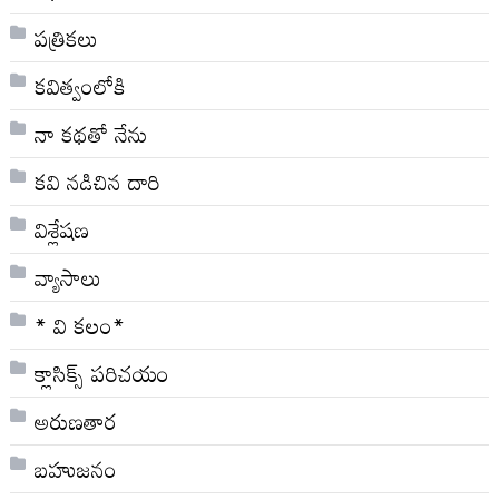
పత్రికలు
కవిత్వంలోకి
నా క‌థ‌తో నేను
కవి నడిచిన దారి
విశ్లేషణ
వ్యాసాలు
* వి క‌లం*
క్లాసిక్స్ ప‌రిచ‌యం
అరుణతార
బహుజనం