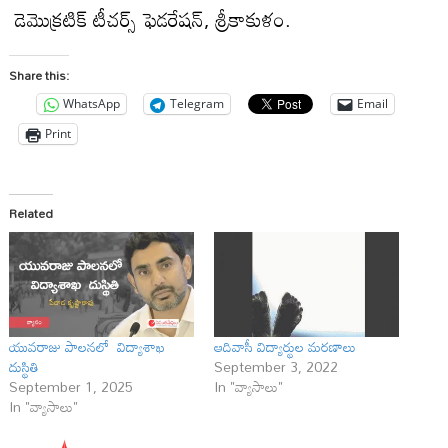
డెమొక్రటిక్ టీచర్స్ ఫెడరేషన్, శ్రీకాకుళం.
Share this:
WhatsApp
Telegram
Email
Print
Related
యువరాజు పాలనలో విద్యాశాఖ
ఆదివాసీ విద్యార్థుల మరణాలు
దుస్థితి
September 3, 2022
September 1, 2025
In "వ్యాసాలు"
In "వ్యాసాలు"