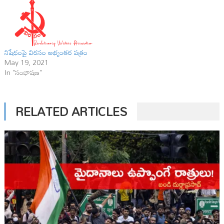
నిషేధంపై విరసం అభ్యంతర పత్రం
May 19, 2021
In "సంభాషణ"
RELATED ARTICLES