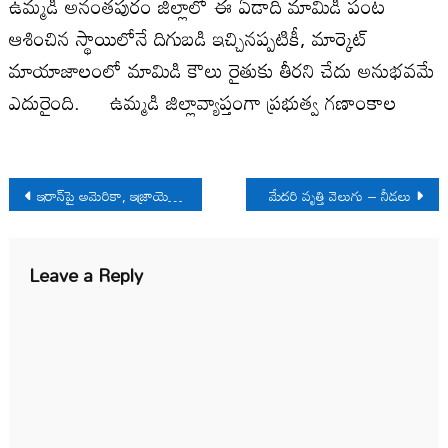
ఉమ్మడి అనంతపురం జిల్లాలో ఈ ఏడాది మామిడి పంట
ఆశించిన స్థాయిలోనే దిగుబడి ఇచ్చినప్పటికీ, మార్కెట్
మాయాజాలంలో మామిడి కౌలు రైతుకు తీరని చేదు అనుభవమే
ఎదురైంది. ఉమ్మడి జిల్లావ్యాప్తంగా ప్రభుత్వ గణాంకాల
Post
ఇరాన్‌పై అమెరికా, ఇజ్రాయెల్ యుద్ధం: పరిణామాలు
మేదరి వృత్తి వెలుగు – నీడలు
navigation
Leave a Reply