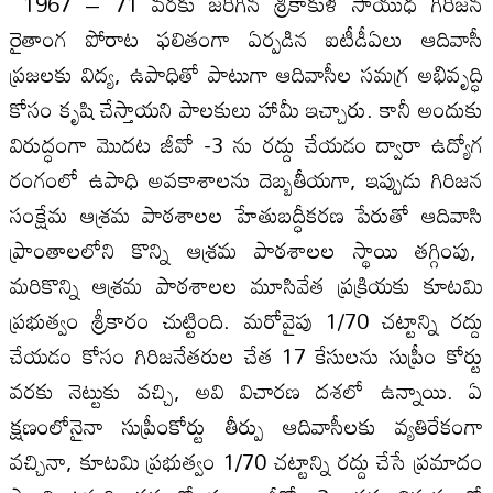
1967 – 71 వరకు జరిగిన శ్రీకాకుళ సాయుధ గిరిజన
రైతాంగ పోరాట ఫలితంగా ఏర్పడిన ఐటీడీఏలు ఆదివాసీ
ప్రజలకు విద్య, ఉపాధితో పాటుగా ఆదివాసీల సమగ్ర అభివృద్ధి
కోసం కృషి చేస్తాయని పాలకులు హామీ ఇచ్చారు. కానీ అందుకు
విరుద్ధంగా మొదట జీవో -3 ను రద్దు చేయడం ద్వారా ఉద్యోగ
రంగంలో ఉపాధి అవకాశాలను దెబ్బతీయగా, ఇప్పుడు గిరిజన
సంక్షేమ ఆశ్రమ పాఠశాలల హేతుబద్ధీకరణ పేరుతో ఆదివాసి
ప్రాంతాలలోని కొన్ని ఆశ్రమ పాఠశాలల స్థాయి తగ్గింపు,
మరికొన్ని ఆశ్రమ పాఠశాలల మూసివేత ప్రక్రియకు కూటమి
ప్రభుత్వం శ్రీకారం చుట్టింది. మరోవైపు 1/70 చట్టాన్ని రద్దు
చేయడం కోసం గిరిజనేతరుల చేత 17 కేసులను సుప్రీం కోర్టు
వరకు నెట్టుకు వచ్చి, అవి విచారణ దశలో ఉన్నాయి. ఏ
క్షణంలోనైనా సుప్రీంకోర్టు తీర్పు ఆదివాసీలకు వ్యతిరేకంగా
వచ్చినా, కూటమి ప్రభుత్వం 1/70 చట్టాన్ని రద్దు చేసే ప్రమాదం