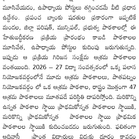
మూసివేయడం, ఉపాధ్యాయ పోస్టులు తగ్గించడమే వీటి ప్రధాన
ఉద్దేశం. ప్రపంచ బ్యాంకు షరతుల ప్రకారంగా ఇప్పటికే
మండల, జిల్లా పరిషత్, మున్సిపల్, ప్రభుత్వ పాఠశాలల్లో ఈ
హేతుబద్ధీకరణ ప్రక్రియ ప్రారంభం కాబడి పాఠశాలల
మూసివేత, ఉపాధ్యాయ పోస్టుల కుదింపు జరుగుతున్నది.
ఇప్పుడు ఆ ప్రక్రియ గిరిజన సంక్షేమ ఆశ్రమ పాఠశాలల
వంతయింది. 2026 – 27 విద్యా సంవత్సరంలో ఒక్క పలాస
నియోజకవర్గంలోనే మూడు ఆశ్రమ పాఠశాలలు, పాతపట్నం
నియోజకవర్గం లో ఒక ఆశ్రమ పాఠశాల, రాష్ట్రం మొత్తంగా 47
ఆశ్రమ పాఠశాలలు మూతపడే పరిస్థితి దాపరిస్తోంది. మరికొన్ని
ఉన్నత పాఠశాల స్థాయి ప్రాథమికోన్నత పాఠశాలల స్థాయికి,
మరికొన్ని ప్రాథమికోన్నత పాఠశాలల స్థాయి ప్రాథమిక
పాఠశాలల స్థాయికి కుదించబడడం జరుగుతుంది. ఫలితంగా
ఆదివాసీ ప్రాంత విద్యార్థులు విద్యకు దూరం కావడం