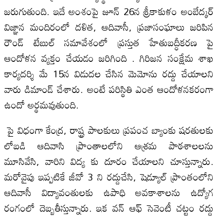
జరుగుతుంది. ఇదే అంశంపై జూన్ 26న శ్రీకాకుళం అంబేద్కర్
విజ్ఞాన మందిరంలో దళిత, ఆదివాసీ, ప్రజాసంఘాలు జరిపిన
రౌండ్ టేబుల్ సమావేశంలో ప్రస్తుత హేతుబద్ధీకరణ పై
ఆందోళన వ్యక్తం చేయడం జరిగింది . గిరిజన సంక్షేమ శాఖ
కార్యదర్శి మే 15న విడుదల చేసిన మెమోను రద్దు చేయాలని
వారు డిమాండ్ చేశారు. అంటే పరిస్థితి ఎంత ఆందోళనకరంగా
ఉందో అర్థమవుతుంది.
పై విధంగా కేంద్ర, రాష్ట్ర పాలకులు ప్రపంచ బ్యాంకు షరతులకు
లోబడి ఆదివాసి ప్రాంతాలలోని ఆశ్రమ పాఠశాలలను
మూసివేసి, వారిని విద్య కు దూరం చేయాలని చూస్తున్నారు.
మరోవైపు ఇప్పటికే జీవో 3 ని రద్దుచేసి, షెడ్యూల్ ప్రాంతంలోని
ఆదివాసీ విద్యావంతులకు ఉపాధి అవకాశాలను ఉద్యోగ
రంగంలో దెబ్బతీస్తున్నారు. ఇక వన్ ఆఫ్ సెవెంటీ చట్టం రద్దు