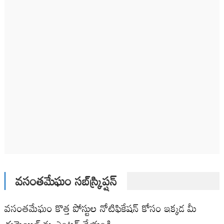
వసంతమేఘం సబ్‌స్క్రిప్షన్
వసంతమేఘం కొత్త పోస్టుల నోటిఫికేషన్ కోసం ఇక్కడ మీ