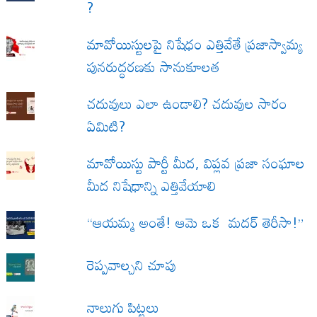
?
మావోయిస్టులపై నిషేధం ఎత్తివేతే ప్రజాస్వామ్య
పునరుద్ధరణకు సానుకూలత
చదువులు ఎలా ఉండాలి? చదువుల సారం
ఏమిటి?
మావోయిస్టు పార్టీ మీద, విప్లవ ప్రజా సంఘాల
మీద నిషేధాన్ని ఎత్తివేయాలి
“ఆయమ్మ అంతే! ఆమె ఒక మదర్ తెరీసా!”
రెప్పవాల్చని చూపు
నాలుగు పిట్టలు