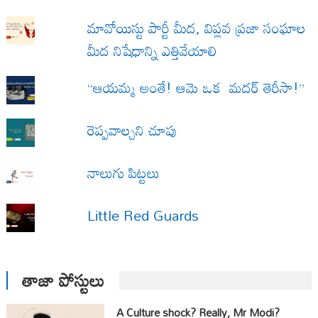
మావోయిస్టు పార్టీ మీద, విప్లవ ప్రజా సంఘాల
మీద నిషేధాన్ని ఎత్తివేయాలి
“ఆయమ్మ అంతే! ఆమె ఒక మదర్ తెరీసా!”
రెప్పవాల్చని చూపు
నాలుగు పిట్టలు
Little Red Guards
తాజా పోస్టులు
A Culture shock? Really, Mr Modi?