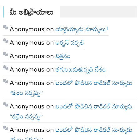
మీ అభిప్రాయాలు
Anonymous
on
యాభైయ్యారు మార్కులు!
Anonymous
on
అర్బన్ నక్సల్
Anonymous
on
విత్తనం
Anonymous
on
తగులబడుతున్నది దేశం
Anonymous
on
లందలో పొడిచిన రాడికల్ సూర్యుడు
“కర్రెం నర్సప్ప”
Anonymous
on
లందలో పొడిచిన రాడికల్ సూర్యుడు
“కర్రెం నర్సప్ప”
Anonymous
on
లందలో పొడిచిన రాడికల్ సూర్యుడు
“కర్రెం నర్సప్ప”