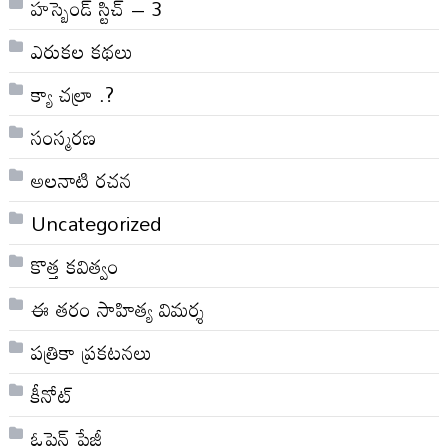
హస్బెండ్ స్టిచ్ – 3
ఎరుకల కథలు
క్యా చల్రా .?
సంస్మరణ
అలనాటి రచన
Uncategorized
కొత్త కవిత్వం
ఈ తరం సాహిత్య విమర్శ
పత్రికా ప్రకటనలు
కీనోట్
ఓపెన్ పేజీ