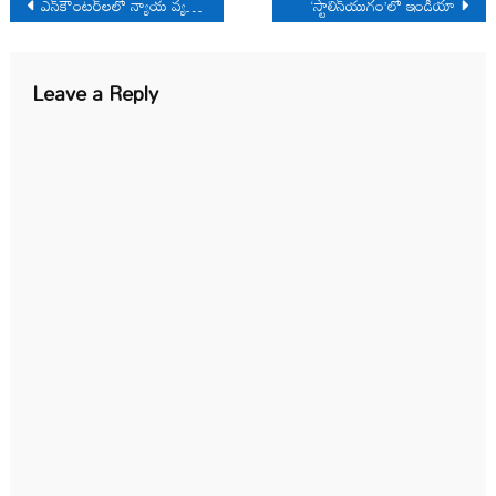
Post
ఎన్‌కౌంటర్‌లలో న్యాయ వ్యవస్థ జోక్యం
‘స్టాలిన్‌యుగం’లో ఇండియా
navigation
Leave a Reply