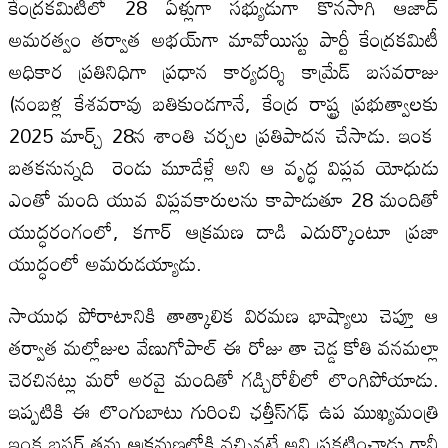
కేంద్రకమిటీలో 28 ఏళ్లుగా సభ్యుడుగా కొనసాగి ఆజాద్‌
అమరత్వం తర్వాత అభయ్‌గా మావోయిస్టు పార్టీ కేంద్రకమిటీ
అధికార ప్రతినిధిగా ప్రధాన కార్యదర్శి కామ్రేడ్‌ బసవరాజు
(నంబళ్ల కేశవరావు బతికుండగానే, కేంద్ర రాష్ట్ర ప్రభుత్వాలకు
2025 మార్చ్‌ 28న శాంతి చర్చల ప్రతిపాదన చేసాడు. ఇంక
బతకనున్నది రెండు మూడేళ్లే అని ఆ వృద్ధ విప్లవ యోధుడు
ఎంతో మంది యువ విప్లవకారులను కాపాడుతూ 28 మందితో
యుద్ధరంగంలో, కగార్‌ ఆక్రమణ దాడి ఎదుర్కొంటూ ప్రజా
యుద్ధంలో అమరుడయ్యాడు.
సాయుధ పోరాటానికి తాత్కాలిక విరమణ భాష్యాలు చెప్తూ ఆ
తర్వాత మల్లోజుల వేణుగోపాల్‌ ఈ రోజు తా చెడ్డ కోతి వనమల్లా
చెరచినట్లు మరో అరవై మందితో గడ్చిరోలీలో లొంగిపోయాడు.
ఇప్పటికి ఈ లొంగుబాటు గురించి ఛత్తీస్‌గఢ్‌ ఉప ముఖ్యమంత్రి
ఇంక బస్తర్‌ తమ ఆక్రమణలోకి వచ్చినట్లే అని ప్రకటించాడు గానీ