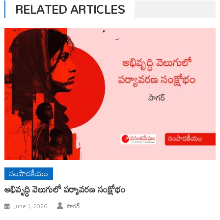
RELATED ARTICLES
సంపాదకీయం
అభివృద్ధి వెలుగులో పర్యావరణ సంక్షోభం
June 1, 2026
సాగర్