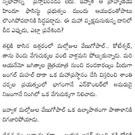
స్వభావాన్ని ప్రస్తావించడం లేదు. ఇవ్వాళ ఆ బ్రాహ్మణీయ
హిందూ ఫాసిస్టు ప్రభుత్వం ముందు ఆయుధంతోపాటు
లొంగిపోవడానికి సిద్ధపడ్డాడు. ఈ మహా వృక్షమనుకున్న దానిలో
చీడ ఎప్పుడు, ఎట్లా ప్రవేశింది?
తల్లికి రాసిన ఉత్తరంలో మల్లోజుల వేణుగోపాల్‌.. కోటేశ్వర్‌,
తాను రెండు వేగుచుక్కల వంటి వాళ్లమని పోల్చుకున్నాడు. మరి
ఆయనేమో జగిత్యాల జైత్రయాత్ర నుంచి దండకారణ్యం మీదుగా
జంగల్‌ మహల్‌ దాకా ఒక మహాప్రస్థానం చేసి విస్తరించి శాంతి
చర్చల ప్రయత్నంలో భాగంగానే ఎన్‌కౌంటర్‌లో అమరుడై
నిజంగానే నింగిలో ఒక వేగుచుక్కగా నిలిచాడు.
ఇవ్వాళ మల్లోజుల వేణుగోపాల్‌ ఒక ఉల్కాపాతంగా పాతాళానికి
దిగజారిపోయాడు.
జీవచ్ఛవం అన్నాను గదా .. ఆయన బస్తర్‌ నుంచి గడ్చిరోలికి