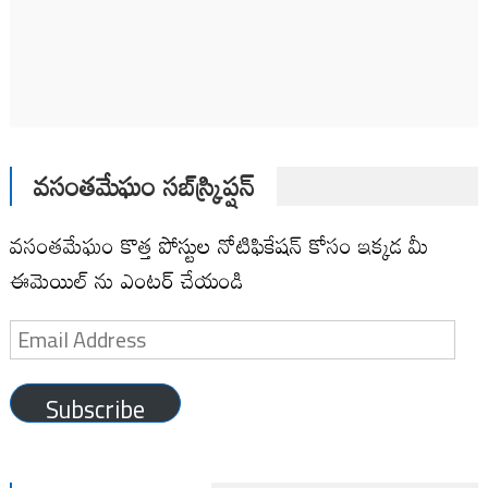
వసంతమేఘం సబ్‌స్క్రిప్షన్
వసంతమేఘం కొత్త పోస్టుల నోటిఫికేషన్ కోసం ఇక్కడ మీ
ఈమెయిల్ ను ఎంటర్ చేయండి
Email
Address
Subscribe