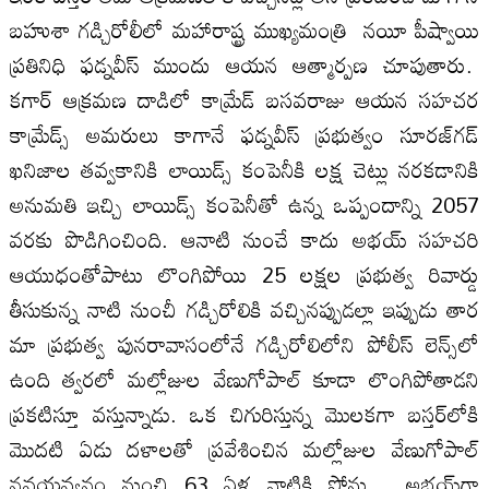
బహుశా గడ్చిరోలీలో మహారాష్ట్ర ముఖ్యమంత్రి నయీ పీష్వాయి
ప్రతినిధి ఫడ్నవీస్‌ ముందు ఆయన ఆత్మార్పణ చూపుతారు.
కగార్‌ ఆక్రమణ దాడిలో కామ్రేడ్‌ బసవరాజు ఆయన సహచర
కామ్రేడ్స్‌ అమరులు కాగానే ఫడ్నవీస్‌ ప్రభుత్వం సూరజ్‌గడ్‌
ఖనిజాల తవ్వకానికి లాయిడ్స్‌ కంపెనీకి లక్ష చెట్లు నరకడానికి
అనుమతి ఇచ్చి లాయిడ్స్‌ కంపెనీతో ఉన్న ఒప్పందాన్ని 2057
వరకు పొడిగించింది. ఆనాటి నుంచే కాదు అభయ్‌ సహచరి
ఆయుధంతోపాటు లొంగిపోయి 25 లక్షల ప్రభుత్వ రివార్డు
తీసుకున్న నాటి నుంచీ గడ్చిరోలికి వచ్చినప్పుడల్లా ఇప్పుడు తార
మా ప్రభుత్వ పునరావాసంలోనే గడ్చిరోలిలోని పోలీస్‌ లెన్స్‌లో
ఉంది త్వరలో మల్లోజుల వేణుగోపాల్‌ కూడా లొంగిపోతాడని
ప్రకటిస్తూ వస్తున్నాడు. ఒక చిగురిస్తున్న మొలకగా బస్తర్‌లోకి
మొదటి ఏడు దళాలతో ప్రవేశించిన మల్లోజుల వేణుగోపాల్‌
నవయవ్వనం నుంచి 63 ఏళ్ల నాటికి సోను, అభయ్‌గా