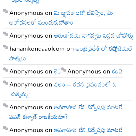
Anonymous
on
మీ జ్ఞాపకాలతో జీవిస్తాం, మీ
ఆలోచనలతో ముందుకుపోతాం
Anonymous
on
అరుణోదయ నాగన్నకు విప్లవ జోహార్లు
hanamkondaaolcom
on
ఆంధ్రప్రదేశ్ లో కష్టోడియల్
హత్యలు
Anonymous
on
లైక్
Anonymous
on
కంచె
Anonymous
on
చలం – రచన ప్రపంచంలో ఓ
‘చుక్కమ్మ’
Anonymous
on
అవగాహన లేని విద్వేషపు మాటలే
పవన్ కళ్యాణ్ రాజకీయమా?
Anonymous
on
అవగాహన లేని విద్వేషపు మాటలే