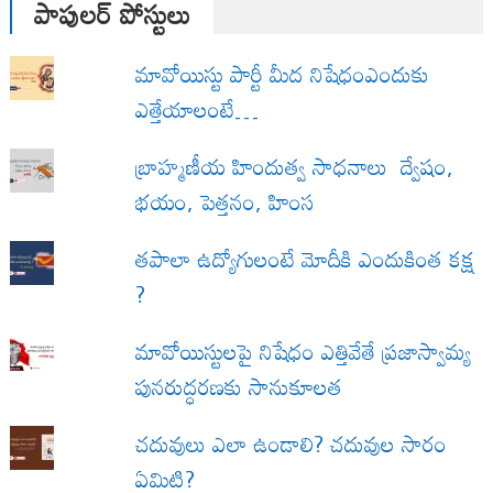
పాపులర్ పోస్టులు
మావోయిస్టు పార్టీ మీద నిషేధంఎందుకు
ఎత్తేయాలంటే…
బ్రాహ్మణీయ హిందుత్వ సాధనాలు ద్వేషం,
భయం, పెత్తనం, హింస
త‌పాలా ఉద్యోగులంటే మోదీకి ఎందుకింత కక్ష
?
మావోయిస్టులపై నిషేధం ఎత్తివేతే ప్రజాస్వామ్య
పునరుద్ధరణకు సానుకూలత
చదువులు ఎలా ఉండాలి? చదువుల సారం
ఏమిటి?