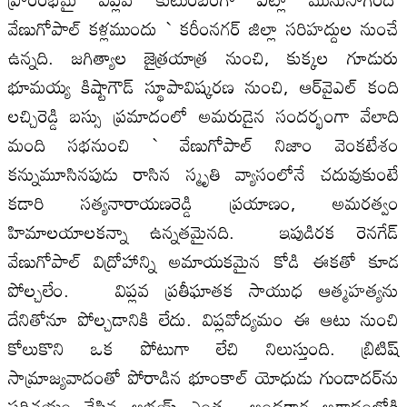
వేణుగోపాల్‌ కళ్లముందు ` కరీంనగర్‌ జిల్లా సరిహద్దుల నుంచే
ఉన్నది. జగిత్యాల జైత్రయాత్ర నుంచి, కుక్కల గూడురు
భూమయ్య కిష్టాగౌడ్‌ స్థూపావిష్కరణ నుంచి, ఆర్‌వైఎల్‌ కంది
లచ్చిరెడ్డి బస్సు ప్రమాదంలో అమరుడైన సందర్భంగా వేలాది
మంది సభనుంచి ` వేణుగోపాల్‌ నిజాం వెంకటేశం
కన్నుమూసినపుడు రాసిన స్మృతి వ్యాసంలోనే చదువుకుంటే
కడారి సత్యనారాయణరెడ్డి ప్రయాణం, అమరత్వం
హిమాలయాలకన్నా ఉన్నతమైనది. ఇపుడిరక రెనగేడ్‌
వేణుగోపాల్‌ విద్రోహాన్ని అమాయకమైన కోడి ఈకతో కూడ
పోల్చలేం. విప్లవ ప్రతీఘాతక సాయుధ ఆత్మహత్యను
దేనితోనూ పోల్చడానికి లేదు. విప్లవోద్యమం ఈ ఆటు నుంచి
కోలుకొని ఒక పోటుగా లేచి నిలుస్తుంది. బ్రిటిష్‌
సామ్రాజ్యవాదంతో పోరాడిన భూంకాల్‌ యోధుడు గుండాదర్‌ను
పరిచయం చేసిన అభయ్‌ ఎంత అంధకార అగాథంలోకి