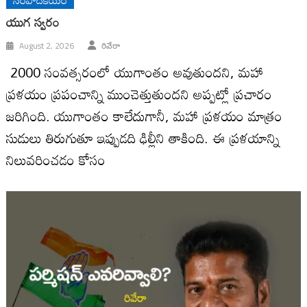
యుగ స్వ‌రం
August 2, 2026
రివేరా
2000 సంవ‌త్స‌రంలో యుగాంతం అవుతుంద‌ని, మ‌హా
ప్ర‌ళ‌యం ప్ర‌పంచాన్ని ముంచెత్తుతుంద‌ని అప్ప‌ట్లో ప్ర‌చారం
జ‌రిగింది. యుగాంతం కాలేదుగానీ, మ‌హా ప్ర‌ళ‌యం మాత్రం
సుడులు తిరుగుతూ ఇప్పుడ‌ది ఢిల్లీని తాకింది. ఈ ప్ర‌ళ‌యాన్ని
నిలువ‌రించ‌డం కోసం