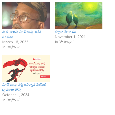
మ‌న‌ కాలపు మావోయిస్టు జీవన
క‌ళ్లారా చూశాము
సందేశం
November 1, 2021
March 16, 2022
In "సాహిత్యం"
In "వ్యాసాలు"
మావోయిస్టు పార్టీ ఆవిర్భావ సభ(లు)
జ్ఞాపకాలు కొన్ని
October 1, 2024
In "వ్యాసాలు"