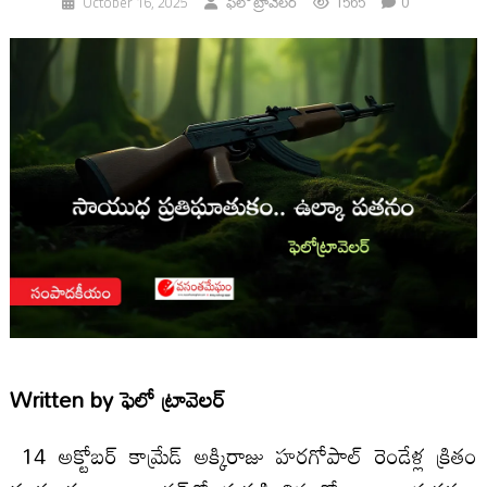
1565
0
October 16, 2025
ఫెలో ట్రావెలర్
Written by
ఫెలో ట్రావెలర్
14 అక్టోబర్‌ కామ్రేడ్‌ అక్కిరాజు హరగోపాల్‌ రెండేళ్ల క్రితం