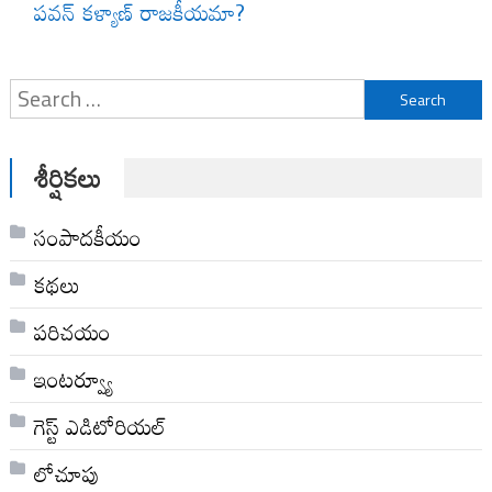
పవన్ కళ్యాణ్ రాజకీయమా?
Search
for:
శీర్షికలు
సంపాదకీయం
కథలు
పరిచయం
ఇంటర్వ్యూ
గెస్ట్ ఎడిటోరియల్
లోచూపు