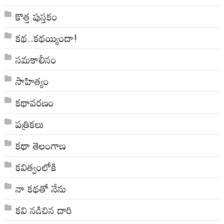
కొత్త పుస్తకం
కథ..కథయ్యిందా!
సమకాలీనం
సాహిత్యం
కథావరణం
పత్రికలు
కథా తెలంగాణ
కవిత్వంలోకి
నా క‌థ‌తో నేను
కవి నడిచిన దారి