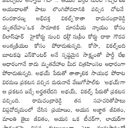
ఆయుధాలతో పాటు లొంగిపోవడానికి వచ్చిన చోటనే
దండకారణ్య అభివక్త వికల్ప్‌`కాతా రామచంద్రారెడ్డి
మృతదేహం`ఒక సామాజిక మానవీయ న్యాయం కోసం
బిలాస్‌పూర్‌ హైకోర్టు నుంచి ఢల్లీి సుప్రీం కోర్టు దాకా గౌరవ
అంత్యక్రియల కోసం పోరాడుతున్నది. కోసా, వికల్ప్‌లది
బూటకపు ఎన్‌కౌంటర్‌ అనే స్పష్టమైన సాక్ష్యంతో పార్టీ లేఖ
ఆధారంగానే కాదు మృతదేహాల మీద చిత్రహింసల ఆధారంగా
పోరాడుతున్నది. అభయ్‌ పేరుతో తాత్కాలిక సాయుధ పోరాట
విరమణ ప్రకటన వచ్చిన మరునాడే వేణుగోపాల్‌కు ‘అభయ్‌’గా
ఆ ప్రకటన ఇచ్చే అర్హతలేదని అభయ్‌, వికల్ప్‌ పేరుతో ప్రకటన
వచ్చింది. రామచంద్రారెడ్డి తన సహచరితోపాటు
విప్లవోద్యమంలో చేసిన ప్రయాణం, ఆయన అజ్ఞాత జీవితం,
మాలతి జైలు జీవితం, ఆయన ఒక టీచర్‌గా, లాయర్‌గా
ప్రారంభమై విప్లవ కుటుంబంగా ఎట్లా మునుసాగిందో