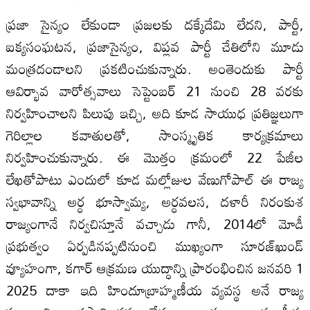
ప్రజా సైన్యం లేకుండా ప్రజలకు దక్కేదేమి లేదని, పార్టీ,
ఐక్యసంఘటన, ప్రజాసైన్యం, విప్లవ పార్టీ చేతిలోని మూడు
మంత్రదండాలని ప్రకటించుకున్నారు. అంతెందుకు పార్టీ
ఆవిర్భావ వారోత్సవాలు సెప్టెంబర్‌ 21 నుంచి 28 వరకు
నిర్వహించాలని పిలుపు ఇచ్చి, అది కూడ సాయుధ ప్రతిజ్ఞలుగా
గెరిల్లాల కవాతులతో, సాంస్మృతిక కార్యక్రమాలు
నిర్వహించుకున్నారు. ఈ మొత్తం క్రమంలో 22 పేజీల
లేఖతోపాటు ఎందులో కూడ మల్లోజుల వేణుగోపాల్‌ ఈ రాజ్య
స్వభావాన్ని అర్ధ భూస్వామ్య, అర్ధవలస, దళారీ నిరంకుశ
రాజ్యంగానే నిర్వచిస్తూనే వచ్చాడు గానీ, 2014లో మోడీ
ప్రభుత్వం ఏర్పడినప్పటినుంచి ముఖ్యంగా సూరజ్‌ఖుండ్‌
వ్యూహంగా, కగార్‌ ఆక్రమణ యుద్ధాన్ని ప్రారంభించిన జనవరి 1
2025 దాకా ఇది హిందూబ్రాహ్మణీయ వ్యవస్థ అనే రాజ్య