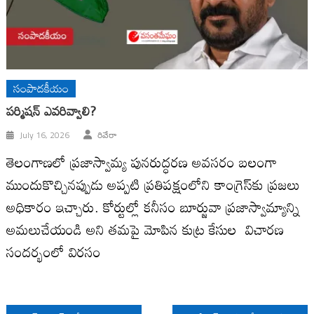
సంపాదకీయం
ప‌ర్మిష‌న్ ఎవ‌రివ్వాలి?
July 16, 2026
రివేరా
తెలంగాణ‌లో ప్ర‌జాస్వామ్య పున‌రుద్ధ‌ర‌ణ అవ‌స‌రం బ‌లంగా
ముందుకొచ్చిన‌ప్పుడు అప్ప‌టి ప్ర‌తిప‌క్షంలోని కాంగ్రెస్‌కు ప్ర‌జ‌లు
అధికారం ఇచ్చారు. కోర్టుల్లో క‌నీసం బూర్జువా ప్ర‌జాస్వామ్యాన్ని
అమ‌లుచేయండి అని త‌మ‌పై మోపిన కుట్ర కేసుల విచార‌ణ
సంద‌ర్భంలో విర‌సం