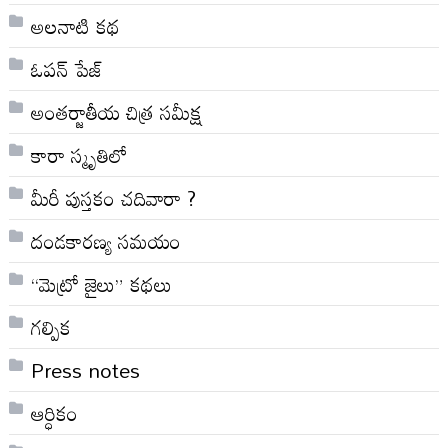
అల‌నాటి క‌థ‌
ఓపన్ పేజ్
అంతర్జాతీయ చిత్ర సమీక్ష
కారా స్మృతిలో
మీరీ పుస్తకం చదివారా ?
దండకారణ్య సమయం
“మెట్రో జైలు” కథలు
గల్పిక
Press notes
ఆర్ధికం