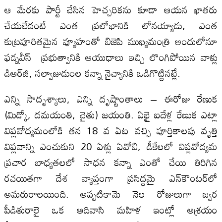
ఆ మేరకు పార్టీ చేసిన హెచ్చరికను కూడా ఆయన ఖాతరు
చేయలేదంటే ఎంత ప్రలోభానికి లోనయ్యాడు, ఎంత
కుట్రపూరితమైన వ్యూహంతో బిజెపి ముఖ్యమంత్రి అందులోనూ
ఫడ్నవీస్‌ ప్రభుత్వానికి ఆయుధాలు ఇచ్చి లొంగిపోయిన వాళ్లు
డిఆర్‌జి, సల్వాజుడుంల కన్నా నైచ్యానికి ఒడిగొట్టినట్లే.
ఎన్ని సాదృశ్యాలు, ఎన్ని దృష్టాంతాలు – ఈరోజు రేణుక
(మిడ్కో, దమయంతి, చైతు) జయంతి. ఏభైౖ ఐదేళ్ల రేణుక ఎట్లా
విప్లవోద్యమంలోకి తన 18 వ ఏట వచ్చి పూర్తికాలపు వృత్తి
విప్లవాన్ని ఎంచుకుని 20 ఏళ్లు ఏవోబి, డీకేలలో విప్లవోద్యమ
ప్రచార బాధ్యతలలో సాధన కన్నా ఎంతో చేయి తిరిగిన
రచయితగా దేశ వ్యాప్తంగా ప్రసిద్ధమై ఎన్‌కౌంటర్‌లో
అమరురాలయింది. అప్పటికామె నెల రోజులుగా జ్వర
పీడితురాలై ఒక ఆదివాసి మహిళ ఇంట్లో ఆశ్రయం