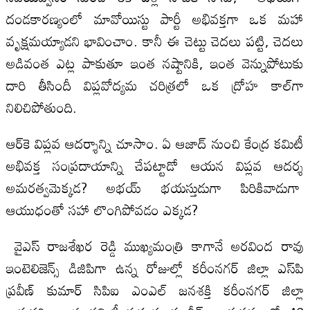
దండకారణ్యంలో మావోయిస్టు పార్టీ అభివక్తగా ఒక మహా
వృక్షమయ్యాడని భావించాం. కానీ ఈ చెట్టు చెదలు పట్టి, చెదలు
అడివంత ఎట్ల పాకుతూ ఇంత నష్టానికి, ఇంత వెన్నుపోటుకు
దారి తీసిందీ విప్లవోద్యమ చరిత్రలో ఒక ద్రోహ కాల్‌గా
నిలిచిపోతుంది.
ఆర్‌కె విప్లవ ఆదర్శాన్ని చూసాం. ఏ ఆజాద్‌ నుంచి కేంద్ర కమిటీ
అభివక్త సంప్రదాయాన్ని చేపట్టాడో ఆయన విప్లవ ఆదర్శ
అమరత్వమెక్కడ? అభయ్‌ భయస్తుడుగా పిరికివాడుగా
ఆయుధంతో సహా లొంగిపోవడం ఎక్కడ?
వైఎస్‌ రాజశేఖర రెడ్డి ముఖ్యమంత్రి కాగానే అరవింద రావు
ఇంటెలిజెన్స్‌ డిజిపిగా ఉన్న రోజుల్లో కరీంనగర్‌ జిల్లా ఎస్‌పి
ప్రవీణ్‌ కుమార్‌ సిపిఐ ఎంఎల్‌ జనశక్తి కరీంనగర్‌ జిల్లా