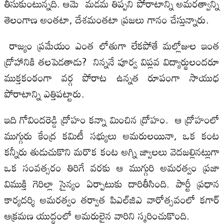
తీసుకుంటున్నది. ఆమె మడమ తిప్పని పోరాటాన్ని అమరత్వాన్ని
తెలంగాణ అంతటా, దేశమంతటా ప్రజలు గానం చేస్తున్నారు.
రాజ్యం ప్రమేయం ఎంత లోతుగా లేకపోతే మల్లోజుల ఇంత
ద్రోహానికి తలపెడతాడు? నిన్ననే పూర్వ విప్లవ విద్యార్థులందరూ
ముక్తకంఠంగా వర్గ పోరాట ఉన్నత రూపంగా సాయుధ
పోరాటాన్ని ఎత్తిపట్టారు.
ఇది గోవిందరెడ్డి ద్రోహం కన్నా మించిన ద్రోహం. ఆ ద్రోహంలో
ముగ్గురు కేంద్ర కమిటీ సభ్యులు అమరులయినా, ఒక కంట
కన్నీరు తుడుచుకొని మరొక కంట అగ్ని జ్వాలలు వెదజల్లినట్లుగా
ఒక సంవత్సరం తిరిగే వరకు ఆ ముగ్గురి అమరత్వం ప్రజా
విముక్తి గెరిల్లా సైన్యం ఏర్పాటుకు దారితీసింది. పార్టీ ప్రధాన
కార్యదర్శి అమరత్వం తర్వాత పిఎల్‌జిఎ వారోత్సవంలో కగార్‌
ఆక్రమణ యుద్ధంలో అమరులైన వారిని స్మరించుకొంది.