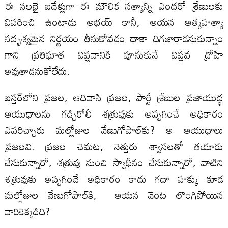
ఈ నలభై ఐదేళ్లుగా ఈ మౌలిక సత్యాన్ని ఎందరో శ్రేణులకు
వివరించి ఉంటాడు అభయ్‌ కానీ, ఆయన ఆత్మహత్యా
సదృశ్యమైన నిర్ణయం తీసుకోవడం దాకా దిగజారాడనుకున్నాం
గాని ప్రతిఘాత విప్లవానికి పూనుకునే విప్లవ ద్రోహి
అవుతాడనుకోలేదు.
బస్తర్‌లోని ప్రజల, ఆదివాసి ప్రజల, పార్టీ శ్రేణుల ప్రజాయుద్ధ
ఆయుధాలను గడ్చిరోలీ శత్రువుకు అప్పగించే అధికారం
ఎవరిచ్చారు మల్లోజుల వేణుగోపాల్‌కు? ఆ ఆయుధాలు
ప్రజలవి. ప్రజల చెమట, నెత్తురు శ్వాసలతో తయారు
చేసుకున్నారో, శత్రువు నుంచి స్వాధీనం చేసుకున్నారో, వాటిని
శత్రువుకు అప్పగించే అధికారం కాదు గదా హక్కు కూడ
మల్లోజుల వేణుగోపాల్‌కి, ఆయన వెంట లొంగిపోయిన
వారికెక్కడిది?