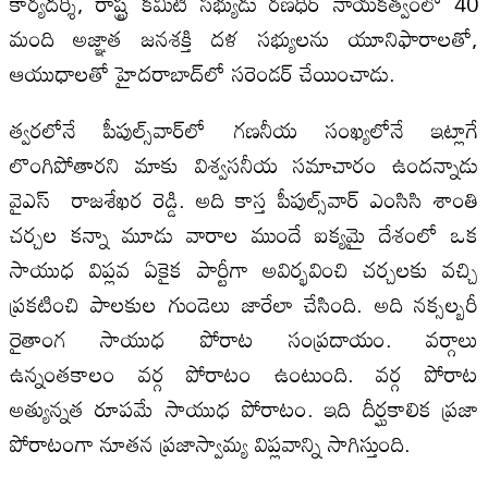
కార్యదర్శి, రాష్ట్ర కమిటీ సభ్యుడు రణధీర్‌ నాయకత్వంలో 40
మంది అజ్ఞాత జనశక్తి దళ సభ్యులను యూనిఫారాలతో,
ఆయుధాలతో హైదరాబాద్‌లో సరెండర్‌ చేయించాడు.
త్వరలోనే పీపుల్స్‌వార్‌లో గణనీయ సంఖ్యలోనే ఇట్లాగే
లొంగిపోతారని మాకు విశ్వసనీయ సమాచారం ఉందన్నాడు
వైఎస్‌ రాజశేఖర రెడ్డి. అది కాస్త పీపుల్స్‌వార్‌ ఎంసిసి శాంతి
చర్చల కన్నా మూడు వారాల ముందే ఐక్యమై దేశంలో ఒక
సాయుధ విప్లవ ఏకైక పార్టీగా అవిర్భవించి చర్చలకు వచ్చి
ప్రకటించి పాలకుల గుండెలు జారేలా చేసింది. అది నక్సల్బరీ
రైతాంగ సాయుధ పోరాట సంప్రదాయం. వర్గాలు
ఉన్నంతకాలం వర్గ పోరాటం ఉంటుంది. వర్గ పోరాట
అత్యున్నత రూపమే సాయుధ పోరాటం. ఇది దీర్ఘకాలిక ప్రజా
పోరాటంగా నూతన ప్రజాస్వామ్య విప్లవాన్ని సాగిస్తుంది.