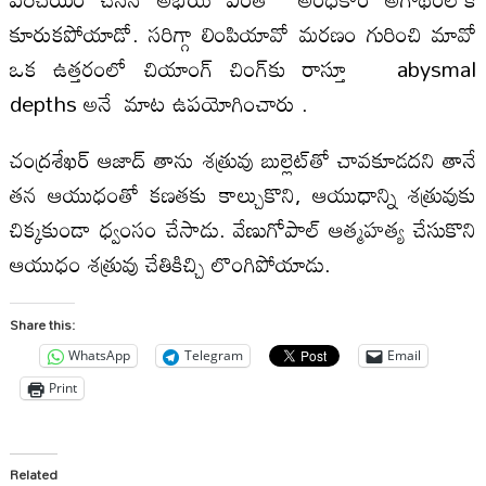
కూరుకపోయాడో. సరిగ్గా లింపియావో మరణం గురించి మావో
ఒక ఉత్తరంలో చియాంగ్‌ చింగ్‌కు రాస్తూ abysmal
depths అనే మాట ఉపయోగించారు .
చంద్రశేఖర్‌ ఆజాద్‌ తాను శత్రువు బుల్లెట్‌తో చావకూడదని తానే
తన ఆయుధంతో కణతకు కాల్చుకొని, ఆయుధాన్ని శత్రువుకు
చిక్కకుండా ధ్వంసం చేసాడు. వేణుగోపాల్‌ ఆత్మహత్య చేసుకొని
ఆయుధం శత్రువు చేతికిచ్చి లొంగిపోయాడు.
Share this:
WhatsApp
Telegram
Email
Print
Related