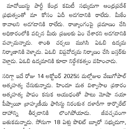
మావోయిస్టు పార్టీ కేంద్ర కమిటీ సభ్యుడుగా ఆంధ్రప్రదేశ్‌
ప్రభుత్వంతో మా కోసం ఏదీ అడగడానికి రాలేదు. మీకేం
కావాలని అడగడానికి రాలేదు. రాజ్యాంగంపై ప్రమాణం చేసి
అధికారంలోకి వచ్చిన మీరు ప్రజలకు ఏం చేశారని అడగడానికి
వచ్చామన్నాడు. శాంతి చర్చలు ముగిసి ఏఓబి ఉద్యమ
నిర్మాణానికి వెళ్ళాడు. ఏఓబి విప్లవోద్యమ నిర్మాణం చేసి బస్తర్‌కు
వెళ్లాడు. ఏఓబి ఉద్యమానికి కూడా నిర్దేశకత్వం వహించాడు.
సరిగ్గా ఇదే రోజు 14 అక్టోబర్‌ 2025న మల్లోజుల వేణుగోపాల్‌
ఆత్మహత్య చేసుకున్నాడు. హిందూ మత విశ్వాసాల ప్రకారం
ఆత్మహత్య పాపం కనుక ఆయుధంతో పాటు మోషా నయా
పీష్వాయీ బ్రాహ్మణీయ ఫాసిస్టు నిరంకుశ దళారీగా కార్పొరేట్‌
దాహాన్ని తీర్చడానికి లొంగిపోయాడు. జీవచ్ఛవంగా
బతుకమన్నాడు. సోనుగా 18 ఏళ్లు పొలిట్‌ బ్యూరో సభ్యుడుగా,