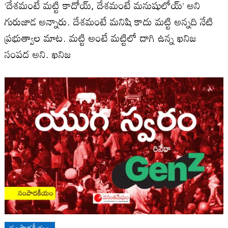
‘దేశమంటే మట్టి కాదోయ్, దేశమంటే మనుషులోయ్’ అని
గురుజాడ అన్నారు. దేశమంటే మనిషి కాదు మట్టి అన్నది నేటి
ప్రభుత్వాల మాట. మట్టి అంటే మట్టిలో దాగి ఉన్న ఖనిజ
సంపద అని. ఖనిజ
సంపాదకీయం