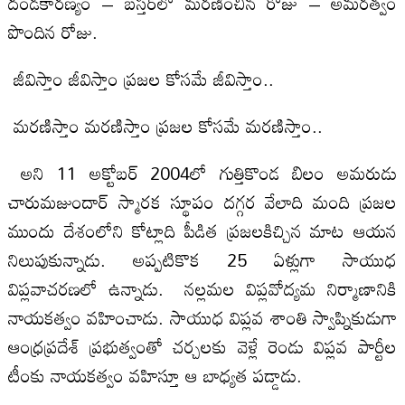
దండకారణ్యం – బస్తర్‌లో మరణించిన రోజు – అమరత్వం
పొందిన రోజు.
జీవిస్తాం జీవిస్తాం ప్రజల కోసమే జీవిస్తాం..
మరణిస్తాం మరణిస్తాం ప్రజల కోసమే మరణిస్తాం..
అని 11 అక్టోబర్‌ 2004లో గుత్తికొండ బిలం అమరుడు
చారుమజుందార్‌ స్మారక స్థూపం దగ్గర వేలాది మంది ప్రజల
ముందు దేశంలోని కోట్లాది పీడిత ప్రజలకిచ్చిన మాట ఆయన
నిలుపుకున్నాడు. అప్పటికొక 25 ఏళ్లుగా సాయుధ
విప్లవాచరణలో ఉన్నాడు. నల్లమల విప్లవోద్యమ నిర్మాణానికి
నాయకత్వం వహించాడు. సాయుధ విప్లవ శాంతి స్వాప్నికుడుగా
ఆంధ్రప్రదేశ్‌ ప్రభుత్వంతో చర్చలకు వెళ్లే రెండు విప్లవ పార్టీల
టీంకు నాయకత్వం వహిస్తూ ఆ బాధ్యత పడ్డాడు.