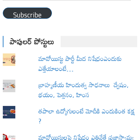
Address
Subscribe
పాపులర్ పోస్టులు
మావోయిస్టు పార్టీ మీద నిషేధంఎందుకు
ఎత్తేయాలంటే…
బ్రాహ్మణీయ హిందుత్వ సాధనాలు ద్వేషం,
భయం, పెత్తనం, హింస
త‌పాలా ఉద్యోగులంటే మోదీకి ఎందుకింత కక్ష
?
మావోయిస్టులపై నిషేధం ఎత్తివేతే ప్రజాస్వామ్య