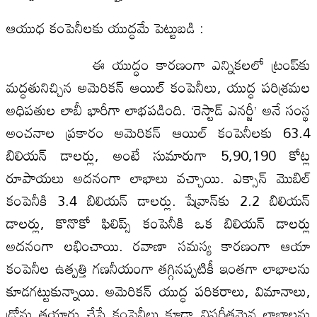
ఆయుధ కంపెనీలకు యుద్ధమే పెట్టుబడి :
ఈ యుద్ధం కారణంగా ఎన్నికలలో ట్రంప్‌కు
మద్ధతునిచ్చిన అమెరికన్ ఆయిల్ కంపెనీలు, యుద్ధ పరిశ్రమల
అధిపతుల లాబీ భారీగా లాభపడింది. ‘రెస్టాడ్ ఎనర్జీ’ అనే సంస్థ
అంచనాల ప్రకారం అమెరికన్ ఆయిల్ కంపెనీలకు 63.4
బిలియన్ డాలర్లు, అంటే సుమారుగా 5,90,190 కోట్ల
రూపాయలు అదనంగా లాభాలు వచ్చాయి. ఎక్సాన్ మొబిల్
కంపెనీకి 3.4 బిలియన్ డాలర్లు. షేవ్రాన్‌కు 2.2 బిలియన్
డాలర్లు, కొనొకో ఫిలిప్స్ కంపెనీకి ఒక బిలియన్ డాలర్లు
అదనంగా లభించాయి. రవాణా సమస్య కారణంగా ఆయా
కంపెనీల ఉత్పత్తి గణనీయంగా తగ్గినప్పటికీ ఇంతగా లాభాలను
కూడగట్టుకున్నాయి. అమెరికన్ యుద్ధ పరికరాలు, విమానాలు,
డ్రోన్లు తయారు చేసే కంపెనీలు కూడా విపరీతమైన లాభాలను