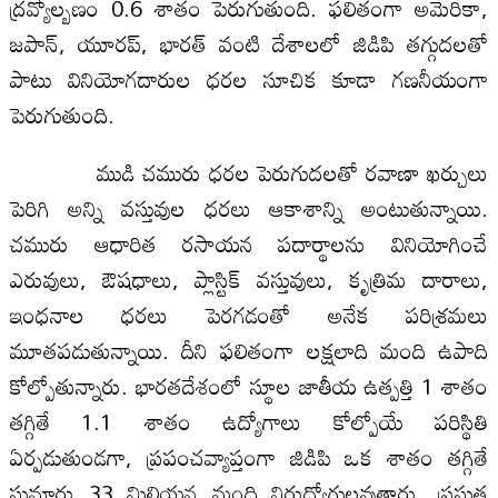
ద్రవ్యోల్బణం 0.6 శాతం పెరుగుతుంది. ఫలితంగా అమెరికా,
జపాన్, యూరప్, భారత్ వంటి దేశాలలో జిడిపి తగ్గుదలతో
పాటు వినియోగదారుల ధరల సూచిక కూడా గణనీయంగా
పెరుగుతుంది.
ముడి చమురు ధరల పెరుగుదలతో రవాణా ఖర్చులు
పెరిగి అన్ని వస్తువుల ధరలు ఆకాశాన్ని అంటుతున్నాయి.
చమురు ఆధారిత రసాయన పదార్థాలను వినియోగించే
ఎరువులు, ఔషధాలు, ప్లాస్టిక్ వస్తువులు, కృత్రిమ దారాలు,
ఇంధనాల ధరలు పెరగడంతో అనేక పరిశ్రమలు
మూతపడుతున్నాయి. దీని ఫలితంగా లక్షలాది మంది ఉపాది
కోల్పోతున్నారు. భారతదేశంలో స్థూల జాతీయ ఉత్పత్తి 1 శాతం
తగ్గితే 1.1 శాతం ఉద్యోగాలు కోల్పోయే పరిస్థితి
ఏర్పడుతుండగా, ప్రపంచవ్యాప్తంగా జిడిపి ఒక శాతం తగ్గితే
సుమారు 33 మిలియన్ల మంది నిరుద్యోగులవుతారు. ప్రస్తుత