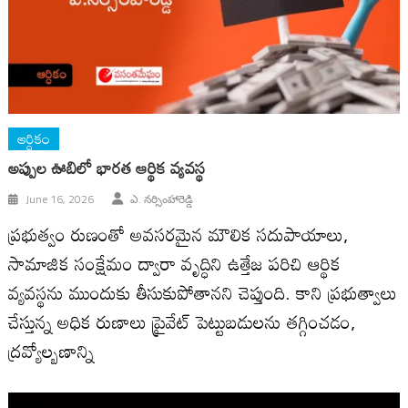
ఆర్ధికం
అప్పుల ఊబిలో భారత ఆర్థిక వ్యవస్థ
June 16, 2026
ఎ. నర్సింహారెడ్డి
ప్రభుత్వం రుణంతో అవసరమైన మౌలిక సదుపాయాలు,
సామాజిక సంక్షేమం ద్వారా వృద్ధిని ఉత్తేజ పరిచి ఆర్థిక
వ్యవస్థను ముందుకు తీసుకుపోతాన‌ని చెప్తుంది. కాని ప్ర‌భుత్వాలు
చేస్తున్న‌ అధిక రుణాలు ప్రైవేట్ పెట్టుబడులను తగ్గించడం,
ద్రవ్యోల్బణాన్ని