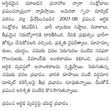
అస్థిరమైన మూలధన ప్రవాహాల ద్వారా సంక్షోభాలు
ప్రపంచవ్యాప్తంగా వ్యాపిస్తాయి. అమెరికా గృహ మార్కెట్
పతనం వల్ల ప్రేరేపించబడిన 2007-08 ప్రపంచ ఆర్థిక
సంక్షోభం (జిఎఫ్‌సి), భారీ బ్యాంకుల నష్టాలు, దివాళాలు,
తీవ్రమైన నిరుద్యోగానికి దారితీసింది. దీనికి ప్రభుత్వం భారీగా
జోక్యం చేసుకోవలసి వచ్చింది. ప్రకృతి వైపరీత్యాలు, మాహమ్మా
రులు, యుద్ధం, చమురు ధరల పెరుగుదల వంటివి సరఫరా
గొలుసులకు, డిమాండ్‌కు అంతరాయం కలిగించి, ప్రపంచ
ఆర్థిక వ్యవస్థలో అవాంతరాలను సృష్టిస్తాయి. పెరుగుతున్న
చమురు ధరల ప్రభావం, భారత రూపాయి వంటి వర్ధమాన
మార్కెట్ కరెన్సీలపై తీవ్ర ప్ర‌భావం చూపుతున్నాయి. దీంతోనే
ప్రపంచ అనిశ్చితి వంటివి కొనసాగుతున్నాయి.
ప్రపంచ ఆర్థిక వ్యవస్థపై యుద్ధ ప్రభావం :