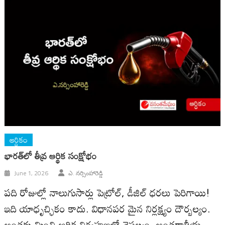
ఆర్ధికం
భారత్‌లో తీవ్ర ఆర్థిక సంక్షోభం
June 1, 2026
ఎ. నర్సింహారెడ్డి
పది రోజుల్లో నాలుగుసార్లు పెట్రోల్, డీజిల్ ధరలు పెరిగాయి!
ఇది యాధృచ్ఛికం కాదు. విధానపర మైన నిర్లక్ష్యం దౌర్బ‌ల్యం.
అంత‌కు మించి ఆర్థిక నిర్వహణలో వైఫల్యం. అంతర్జాతీయ