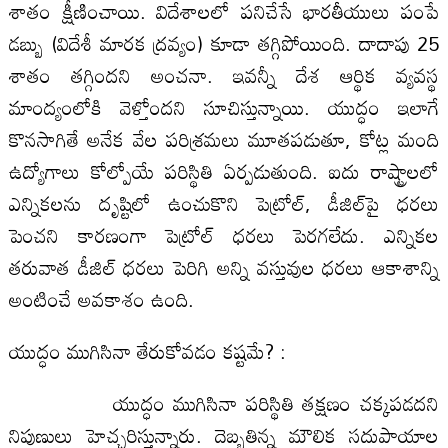
శాతం క్షీణించాయి. విదేశాలలో పనిచేసే భారతీయులు పంపే
డబ్బు (విదేశీ మారక ద్రవ్యం) కూడా తగ్గిపోయింది. దాదాపు 25
శాతం తగ్గిందని అంచనా. ఇవన్నీ దేశ ఆర్థిక వ్యవస్థ
మాంద్యంలోకి వెళ్తోందని సూచిస్తున్నాయి. యుద్ధం ఇలాగే
కొనసాగితే అనేక వేల పరిశ్రమలు మూతపడుతూ, కోట్ల మంది
ఉద్యోగాలు కోల్పోయే పరిస్థితి ఏర్పడుతుంది. ఐదు రాష్ట్రాలలో
ఎన్నికలను దృష్టిలో ఉంచుకొని పెట్రోల్, డీజిల్‌పై ధరలు
పెంచని కారణంగా పెట్రోల్ ధరలు పెరగలేదు. ఎన్నికల
తరువాత డీజిల్ ధరలు పెరిగి అన్ని వస్తువుల ధరలు ఆకాశాన్ని
అంటించే అవకాశం ఉంది.
యుద్ధం ముగిసినా తేరుకోవడం కష్టమే? :
యుద్ధం ముగిసినా పరిస్థితి తక్షణం చ‌క్క‌ప‌డ‌ద‌ని
నిపుణులు హెచ్చరిస్తున్నారు. దెబ్బతిన్న మౌలిక సదుపాయాల