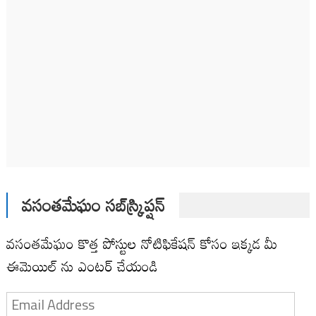
వసంతమేఘం సబ్‌స్క్రిప్షన్
వసంతమేఘం కొత్త పోస్టుల నోటిఫికేషన్ కోసం ఇక్కడ మీ
ఈమెయిల్ ను ఎంటర్ చేయండి
Email