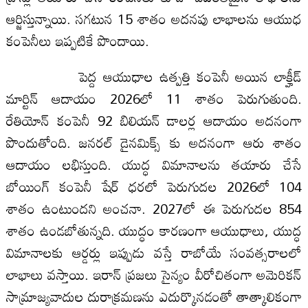
ఆర్జిస్తున్నాయి. సగటున 15 శాతం అదనపు లాభాలను ఆయుధ
కంపెనీలు ఇప్పటికే పొందాయి.
పెద్ద ఆయుధాల ఉత్పత్తి కంపెనీ అయిన లాక్హీడ్
మార్టిన్ ఆదాయం 2026లో 11 శాతం పెరుగుతుంది.
రేతియోన్ కంపెనీ 92 బిలియన్ డాలర్ల ఆదాయం అదనంగా
పొందుతోంది. జనరల్ డైనమిక్స్ కు అదనంగా ఆరు శాతం
ఆదాయం లభిస్తుంది. యుద్ధ విమానాలను తయారు చేసే
బోయింగ్ కంపెనీ షేర్ ధరలో పెరుగుదల 2026లో 104
శాతం ఉంటుందని అంచనా. 2027లో ఈ పెరుగుదల 854
శాతం ఉండ‌బోతున్న‌ది. యుద్ధం కారణంగా ఆయుధాలు, యుద్ధ
విమానాలకు ఆర్డర్లు ఇప్పుడు వస్తే రాబోయే సంవత్సరాలలో
లాభాలు వస్తాయి. ఇరాన్ ప్రజలు సైన్యం వీరోచితంగా అమెరికన్
సామ్రాజ్యవాదుల దురాక్రమణను ఎదుర్కొనడంతో తాత్కాలికంగా