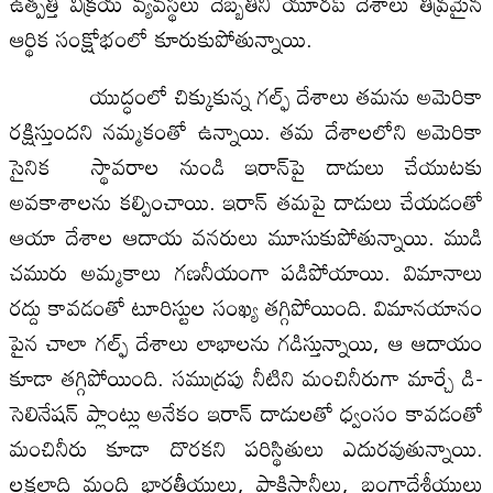
ఉత్పత్తి విక్రయ వ్యవస్థలు దెబ్బతిని యూరప్ దేశాలు తీవ్రమైన
ఆర్థిక సంక్షోభంలో కూరుకుపోతున్నాయి.
యుద్ధంలో చిక్కుకున్న గల్ఫ్ దేశాలు తమను అమెరికా
రక్షిస్తుందని నమ్మకంతో ఉన్నాయి. తమ దేశాలలోని అమెరికా
సైనిక స్థావరాల నుండి ఇరాన్‌పై దాడులు చేయుటకు
అవకాశాలను కల్పించాయి. ఇరాన్ తమపై దాడులు చేయడంతో
ఆయా దేశాల ఆదాయ వనరులు మూసుకుపోతున్నాయి. ముడి
చమురు అమ్మకాలు గణనీయంగా పడిపోయాయి. విమానాలు
రద్దు కావడంతో టూరిస్టుల సంఖ్య తగ్గిపోయింది. విమానయానం
పైన చాలా గల్ఫ్ దేశాలు లాభాలను గడిస్తున్నాయి, ఆ ఆదాయం
కూడా తగ్గిపోయింది. సముద్రపు నీటిని మంచినీరుగా మార్చే డి-
సెలినేషన్ ప్లాంట్లు అనేకం ఇరాన్ దాడులతో ధ్వంసం కావడంతో
మంచినీరు కూడా దొరకని పరిస్థితులు ఎదురవుతున్నాయి.
లక్షలాది మంది భారతీయులు, పాకిస్తానీలు, బంగ్లాదేశీయులు