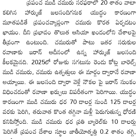
ప్రపంచ ముడి చమురు సరఫరాలో 20 శాతం వాటా
కలిగిన హార్ముజ్ జలసందిగనుక యుద్ధం కారణంగా
మూతపడితే ప్రపంచవ్యాప్తంగా చమురు కొరత ఏర్పడటం
ఖాయం. దీని ప్రభావం తొలుత ఆసియా ఖండంలోని దేశాలపై
తీవ్రంగా ఉంటుంది. చమురుతో పాటు ఇతర సరుకుల
రవాణాకు ఇరాన్ ఆదీనంలో ఉన్న హార్ముజ్ జలసంది
కీలకమైనది. 2025లో రోజుకు సగటును రెండు కోట్ల బారెల్స్
ముడి చమురు, చమురు ఉత్పత్తులు ఈ మార్గం ద్వారానే రవాణా
అయ్యాయి. ఈ జలసంది ద్వారా వెళ్లే నౌకల పై ఇరాన్ సుంకం
విధించడంతో రవాణా ఖర్చులు విపరీతంగా పెరిగాయి. యుద్ధం
కారణంగా ముడి చమురు ధర 70 డాలర్ల నుండి 125 డాలర్ల
వరకు పెరిగి, తరువాత కొంత తగ్గినా మళ్లీ పెరుగుతున్న ధోరణి
కనిపిస్తోంది. ముడి చమురు ధ‌ర ప్రతి బ్యారెల్‌కు 10 డాలర్లు
పెరిగితే ప్రపంచ దేశాల స్థూల జాతీయోత్పత్తి 0.2 శాతం తగ్గి,