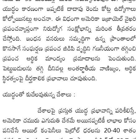
యుద్ధం కారణంగా ఇప్పటికే దాదాపు రెండు కోట్ల ఉద్యోగాలు
కోల్పోయినట్లు అంచనా. ఈ విధంగా అమెరికా ఇజ్రాయెల్ వైఖరి
ప్రపంచవ్యాప్తంగా నిరుద్యోగ సంక్షోభాన్ని మరింత తీవ్రతరం
చేస్తోంది. ఇంధన వనరులు సమృద్ధిగా ఉన్న ప్రాంతాలలో
కొనసాగే సంఘర్షణ ప్రపంచ జిడిపి వృద్ధిని గణనీయంగా తగ్గించి
ప్రపంచ ఆర్థిక మాంద్యం ప్రమాదాలను పెంచుతుంది.
పెట్టుబడులను తగ్గి దీనివల్ల అంతర్జాతీయ వాణిజ్యం, ఆర్థిక
స్థిరత్వంపై దీర్ఘకాలిక ప్రభావాలు చూపుతుంది.
యుద్ధంతో కుదేలవుతున్న దేశాలు :
దేశాలపై ప్ర‌స్తుత యుద్ధ ప్రభావాన్ని పరిశీలిస్తే,
అమెరికా చమురు ఎగుమతి దేశమే అయినప్పటికీ లాభాల కోసం
పనిచేసే ఆయిల్ కంపెనీలు పెట్రోల్ ధరలను 20-40 శాతం