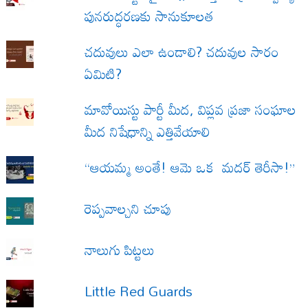
పునరుద్ధరణకు సానుకూలత
చదువులు ఎలా ఉండాలి? చదువుల సారం
ఏమిటి?
మావోయిస్టు పార్టీ మీద, విప్లవ ప్రజా సంఘాల
మీద నిషేధాన్ని ఎత్తివేయాలి
“ఆయమ్మ అంతే! ఆమె ఒక మదర్ తెరీసా!”
రెప్పవాల్చని చూపు
నాలుగు పిట్టలు
Little Red Guards