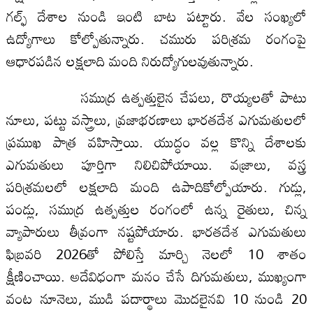
గల్ఫ్ దేశాల నుండి ఇంటి బాట పట్టారు. వేల సంఖ్యలో
ఉద్యోగాలు కోల్పోతున్నారు. చమురు పరిశ్రమ రంగంపై
ఆధారపడిన లక్షలాది మంది నిరుద్యోగులవుతున్నారు.
సముద్ర ఉత్పత్తులైన చేపలు, రొయ్యలతో పాటు
నూలు, పట్టు వస్త్రాలు, వ్రజాభరణాలు భారతదేశ ఎగుమతులలో
ప్రముఖ పాత్ర వహిస్తాయి. యుద్ధం వల్ల కొన్ని దేశాలకు
ఎగుమతులు పూర్తిగా నిలిచిపోయాయి. వజ్రాలు, వస్త్ర
పరిశ్రమలలో లక్షలాది మంది ఉపాదికోల్పోయారు. గుడ్లు,
పండ్లు, సముద్ర ఉత్పత్తుల రంగంలో ఉన్న రైతులు, చిన్న
వ్యాపారులు తీవ్రంగా నష్టపోయారు. భారతదేశ ఎగుమతులు
ఫిబ్రవరి 2026తో పోలిస్తే మార్చి నెలలో 10 శాతం
క్షీణించాయి. అదేవిధంగా మనం చేసే దిగుమతులు, ముఖ్యంగా
వంట నూనెలు, ముడి పదార్థాలు మొదలైనవి 10 నుండి 20