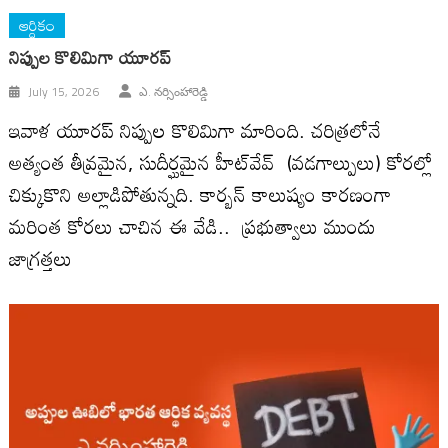
ఆర్ధికం
నిప్పుల కొలిమిగా యూరప్
July 15, 2026
ఎ. నర్సింహారెడ్డి
ఇవాళ యూరప్ నిప్పుల కొలిమిగా మారింది. చరిత్రలోనే
అత్యంత తీవ్రమైన, సుదీర్ఘమైన హీట్‌వేవ్ (వడగాల్పులు) కోరల్లో
చిక్కుకొని అల్లాడిపోతున్నది. కార్బన్ కాలుష్యం కారణంగా
మరింత కోరలు చాచిన ఈ వేడి.. ప్రభుత్వాలు ముందు
జాగ్రత్తలు