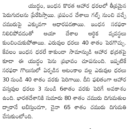
యుద్ధం, ఇంధన కొర‌త‌ ఆహార ధరలలో తీవ్రమైన
పెరుగుదలను ప్రేరేపిస్తాయి. ప్రపంచ దేశాలు గల్ఫ్ నుంచి వచ్చే
చమురుపై ఎక్కువగా ఆధారపడతాయి. ఇంధన సరఫరా
నిలిచిపోవడంతో ఆయా దేశాల ఆర్థిక వ్యవస్థలు
కుంచించుకుపోతాయి. ఎరువుల ధ‌రలు 40 శాతం పెరగొచ్చు.
కేవలం ఇంధన ధరలే కాకుండా సామాన్యుడి ఆహార భద్రతపై
కూడా ఈ యుద్ధం పెను ప్రభావం చూపనుంది. ఇప్పటికే
సరఫరా గొలుసులో ఏర్పడిన ఆటంకాల వల్ల ఎరువుల ధరలు
30 నుండి 40 శాతం వరకు పెరిగాయి. దీని ఫలితంగా ఆహార
వస్తువుల ధరలు 3 నుండి 6శాతం వరకు పెరిగే అవకాశం
ఉంది. భారతదేశానికి సుమారు 80 శాతం చమురు దిగుమతుల
ద్వారానే లబిస్తుండగా, చైనా 65 శాతం చమురు దిగుమతి
చేసుకుంటోంది.