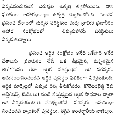
ఏర్పడినందువలన ఎరువుల ఉత్పత్తి తగ్గిపోయింది. దాని
ఫలితంగా ఆహారధాన్యాల ఉత్పత్తి దెబ్బతింటోంది. మూడవ
ప్రపంచ దేశాలలో దుర్భర పరిస్థితుల మధ్య శ్రామిక ప్రజానీకం
ఆహార సంక్షోభంలో చిక్కుకుపోయే ప‌రిస్థితులు
ఏర్ప‌డుతున్నాయి.
ప్రపంచ ఆర్థిక సంక్షోభం అనేది ఒకేసారి అనేక
దేశాలను ప్రభావితం చేసే ఒక తీవ్రమైన, విస్తృతమైన
తిరోగమనం లేదా ఆర్థిక‌ ప్రతిష్ఠంభ‌న‌. ఇది పరస్పరం
అనుసంధానించబడిన ఆర్థిక వ్యవస్థల ఫలితంగా ఏర్పడుతుంది.
ఆర్థిక మార్కెట్లలో ఎక్కువ రిస్క్ తీసుకోవడం, కొలెటరలైజ్డ్ డెట్
ఆబ్లిగేషన్స్ (సిడిఓలు) వంటి సంక్లిష్టమైన ఆర్థిక సాధనాల ద్వారా
ఇది ఏర్ప‌డుతుంది.ఈ నేప‌థ్యంతోనే.. పరస్పరం అనుసంధా
నించబడిన బ్యాంకింగ్ వ్యవస్థలు, తగ్గిన అంతర్జాతీయ వాణిజ్యం,