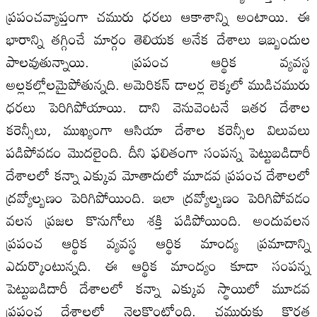
ప్రపంచవ్యాప్తంగా చమురు ధరలు ఆకాశాన్ని అంటాయి. ఈ
భారాన్ని తగ్గించే మార్గం తెలియక అనేక దేశాలు ఇబ్బందుల
పాలవుతున్నాయి. ప్రపంచ ఆర్థిక వ్యవస్థ
అల్లకల్లోలమైపోతున్న‌ది. అమెరికన్ డాలర్ల లెక్కలో ముడిచమురు
ధరలు పెరిగిపోయాయి. దాని వెనువెంటనే ఇతర దేశాల
కరెన్సీలు, ముఖ్యంగా ఆసియా దేశాల కరెన్సీల విలువలు
పడిపోవడం మొదలైంది. దీని ఫలితంగా సంపన్న పెట్టుబడిదారీ
దేశాలలో కన్నా ఎక్కువ మోతాదులో మూడవ ప్రపంచ దేశాలలో
ద్రవ్యోల్బణం పెరిగిపోయింది. ఇలా ద్రవ్యోల్బణం పెరిగిపోవడం
వలన ప్రజల కొనుగోలు శక్తి ప‌డిపోయింది. అందువలన
ప్రపంచ ఆర్థిక వ్యవస్థ ఆర్థిక మాంద్య ప్రమాదాన్ని
ఎదుర్కొంటున్న‌ది. ఈ ఆర్థిక మాంద్యం కూడా సంపన్న
పెట్టుబడిదారీ దేశాలలో కన్నా ఎక్కువ స్థాయిలో మూడవ
ప్రపంచ దేశాలలో నెలకొంటోంది. చమురుకు కొరత