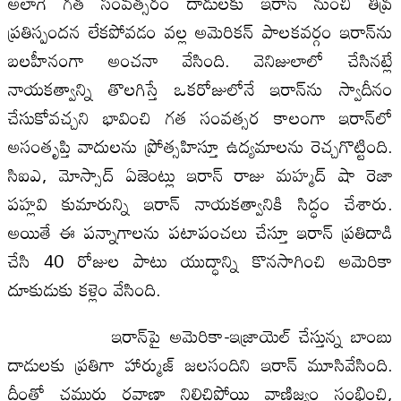
అలాగే గత సంవత్సరం దాడులకు ఇరాన్ నుంచి తీవ్ర
ప్రతిస్పందన లేకపోవడం వల్ల అమెరికన్ పాలకవర్గం ఇరాన్‌ను
బలహీనంగా అంచనా వేసింది. వెనిజులాలో చేసినట్లే
నాయకత్వాన్ని తొలగిస్తే ఒకరోజులోనే ఇరాన్‌ను స్వాదీనం
చేసుకోవచ్చని భావించి గత సంవత్సర కాలంగా ఇరాన్‌లో
అసంతృప్తి వాదులను ప్రోత్సహిస్తూ ఉద్యమాలను రెచ్చగొట్టింది.
సిఐఎ, మోస్సాద్ ఏజెంట్లు ఇరాన్ రాజు మహ్మద్ షా రెజా
పహ్లవి కుమారున్ని ఇరాన్‌ నాయకత్వానికి సిద్ధం చేశారు.
అయితే ఈ పన్నాగాలను పటాపంచలు చేస్తూ ఇరాన్ ప్రతిదాడి
చేసి 40 రోజుల పాటు యుద్ధాన్ని కొనసాగించి అమెరికా
దూకుడుకు కళ్లెం వేసింది.
ఇరాన్‌పై అమెరికా-ఇజ్రాయెల్ చేస్తున్న బాంబు
దాడులకు ప్రతిగా హార్ముజ్ జలసందిని ఇరాన్ మూసివేసింది.
దీంతో చమురు రవాణా నిలిచిపోయి వాణిజ్యం స్తంభించి,