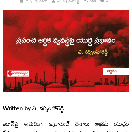
309
0
May 15, 2026
ఎ. నర్సింహారెడ్డి
Written by
ఎ. నర్సింహారెడ్డి
ఇరాన్‌పై అమెరికా, ఇజ్రాయెల్ దేశాలు అక్రమ యుద్ధం