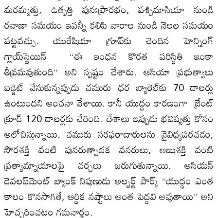
మరమ్మత్తు, ఉత్పత్తి పునఃప్రారభం, పశ్చిమాసియా నుండి
రవాణా సమయం ఇవన్నీ కలిపి వారాల నుండి నెలల సమయం
పట్టవచ్చు. యురేషియా గ్రూప్‌కు చెందిన హెన్నింగ్
గ్లాయ్‌స్టెయిన్ “ఈ ఇంధన కొరత పరిస్థితి ఇంకా
తీవ్రమవుతుంది” అని స్పష్టం చేశారు. ఆసియా ప్రభుత్వాలు
బడ్జెట్ వేసుకున్నప్పుడు చమురు ధర బ్యారెల్‌కు 70 డాలర్లు
ఉంటుందని అంచనా వేశాయి. కానీ యుద్ధం కారణంగా బ్రేంట్
క్రూడ్ 120 డాలర్లకు చేరింది. దేశాలు ఇప్పుడు భవిష్యత్తు కోసం
ఆలోచిస్తున్నాయి. చమురు సరఫరాదారులను వైవిధ్యపరచడం,
సౌరశక్తి వంటి పునరుత్పాదక వనరులు, అణుశక్తి వంటి
ప్రత్యామ్నాయాలపై చర్చలు జరుగుతున్నాయి. ఆసియన్
డెవలప్‌మెంట్ బ్యాంక్ నిపుణుడు అల్బర్ట్ పార్క్ “యుద్ధం ఎంత
కాలం కొనసాగితే, ఆర్థిక నష్టాలు అంత పెద్దవి అవుతాయి” అని
హెచ్చరించటం గ‌మ‌నార్హం.