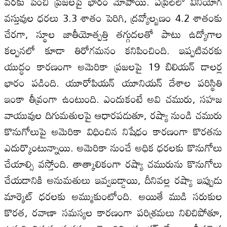
వరకు పెంచి ప్రజలపై భారం మోపాయి. ఏప్రిల్‌లో వినియోగ
వస్తువుల ధరలు 3.3 శాతం పెరిగి, ద్రవ్యోల్బణం 4.2 శాతంకు
చేరగా, స్థూల జాతీయోత్పత్తి తగ్గుదలతో పాటు ఉద్యోగాల
కల్పనలో కూడా తిరోగమనం కనిపించింది. ఇప్పటివరకు
యుద్ధం కారణంగా అమెరికా ప్రజలపై 19 బిలియన్ డాలర్ల
భారం పడింది. యూరోపియన్ యూనియన్ దేశాల పరిస్థితి
ఇంకా తీవ్రంగా ఉంటుంది. ఎందుకంటే అవి చమురు, సహజ
వాయువుల దిగుమతులపై ఆధారపడుతూ, రష్యా నుండి చమురు
కొనుగోలుపై అమెరికా విధించిన నిషేధం కారణంగా కొరతను
ఎదుర్కొంటున్నాయి. అమెరికా నుంచే అధిక ధరలకు కొనుగోలు
చేయాల్సి వస్తోంది. తాత్కాలికంగా రష్యా చమురును కొనుగోలు
చేయడానికి అనుమతులు ఇవ్వబడ్డాయి, దీనివల్ల రష్యా ఇప్పుడు
మార్కెట్ ధరలకు అమ్ముకుంటోంది. అయితే ముడి సరుకుల
కొరత, రవాణా సమస్యల కారణంగా పరిశ్రమలు నిలిచిపోతూ,