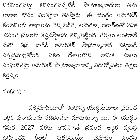
విరమించినట్లు కనిపించినప్పటికీ, సామ్రాజ్యవాదులు తమ
లాభాల కోసం ఎంతకైనా తెగిస్తారు. ఈ యుద్ధం అమెరికన్
కంపెనీలకు లాభాలను తెచ్చిపెడితే, అమెరికా, ఇరాన్‌లతో సహా
ప్రపంచ ప్రజలకు కష్టనష్టాలను తెచ్చిపెట్టింది. చర్చలు అంటూనే
మరో తీవ్ర దాడికి అమెరికన్ సామ్రాజ్యవాద పెట్టుబడి
సన్నద్ధమవుతోంది. సకల దేశాలలోని శ్రామిక ప్రజలు
సంఘటితమై అమెరికన్ సామ్రాజ్యవాదాన్ని ఎదుర్కోవటం తక్షణ
కర్తవ్యం.
ముగింపు :
పశ్చిమాసియాలో నెలకొన్న యుద్ధమేఘాలు ప్రపంచ
ఆర్థిక పునాదులను కదిలించేలా మారుతున్నా యి. ఈ యుద్ధం
గనుక 2027 వరకు కొనసాగితే ప్రపంచ ఆర్థిక వ్యవస్థ
ఊహించని రీతిలో పతనమయ్యే ప్రమాదం ఉందని