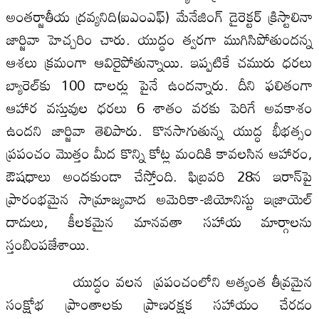
అంతర్జాతీయ ద్రవ్యనిది(ఐఎంఎఫ్) మేనేజింగ్ డైరెక్టర్ క్రిస్టాలినా
జార్జివా హెచ్చరిం చారు. యుద్ధం త్వరగా ముగిసిపోతుందన్న
ఆశలు క్రమంగా ఆవిరైపోతున్నాయి. ఇప్పటికే చమురు ధరలు
బ్యారెల్‌కు 100 డాలర్లు పైనే ఉందన్నారు. దీని ఫలితంగా
ఆహార వస్తువుల ధరలు 6 శాతం వరకు పెరిగే అవకాశం
ఉందని జార్జివా తెలిపారు. కొనసాగుతున్న యుద్ధ భీభత్సం
ప్రపంచం మొత్తం మీద కొన్ని కోట్ల మందికి కావలసిన ఆహారం,
ఔషధాలు అందకుండా చేస్తోంది. ఫిబ్రవరి 28న ఇరాన్‌పై
ప్రారంభమైన సామ్రాజ్యవాద అమెరికా-జియోనిస్టు ఇజ్రాయెల్
దాడులు, కీలకమైన మానవతా సహాయ మార్గాలను
స్తంబింపజేశాయి.
యుద్ధం వలన ప్రపంచంలోని అత్యంత తీవ్రమైన
సంక్షోభ ప్రాంతాలకు ప్రాణరక్షక సహాయం చేరడం