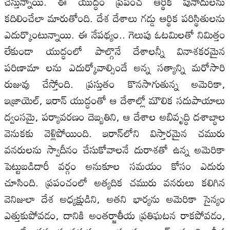
చేస్తున్నాయి. ఈ యుద్ధం ప్రపంచ ఆర్థిక పునాదులను
కదిలించేలా మారుతోంది. దేశ దేశాలు గ‌డ్డు ఆర్థిక ప‌రిస్థితుల‌ను
ఎదుర్కొంటున్నాయి. ఈ నేప‌థ్యం.. గెలుపు ఓటమిలతో నిమిత్తం
లేకుండా యుద్ధంలో పాల్గొనే దేశాలన్నీ వినాశకరమైన
పరిణామా లను ఎదుర్కోవాల్సిందే అన్న సత్యాన్ని మరోసారి
రుజువు చేస్తోంది. ప్రస్తుతం కొనసాగుతున్న అమెరికా,
ఇజ్రాయెల్, ఇరాన్ యుద్ధంతో ఆ దేశాల్లో మౌలిక సదుపాయాలు
ద్వంసమై, పర్యావరణం దెబ్బతిని, ఆ దేశాల అబివృద్ధి దశాబ్ధాల
వెనుక‌కు వెళ్లిపోయింది. ఇరాన్‌లోని విస్తారమైన చమురు
వనరులను స్వాదీనం చేసుకోవాలనే దురాశతో ఉన్న అమెరికా
పెట్టుబడిదారీ వర్గం అనుకూల సమయం కోసం ఎదురు
చూసింది. ప్రపంచంలో అత్యదిక చమురు వనరులు కలిగిన
వెనిజులా దేశ అధ్యక్షుడిని, అతని భార్యను అమెరికా సైన్యం
ఎత్తుకుపోవ‌డం, దానికి అంతర్జాతీయ ప్రతిఘటన రాకపోవడం,