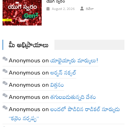
యుగ స్వ‌రం
August 2, 2026
రివేరా
మీ అభిప్రాయాలు
Anonymous
on
యాభైయ్యారు మార్కులు!
Anonymous
on
అర్బన్ నక్సల్
Anonymous
on
విత్తనం
Anonymous
on
తగులబడుతున్నది దేశం
Anonymous
on
లందలో పొడిచిన రాడికల్ సూర్యుడు
“కర్రెం నర్సప్ప”