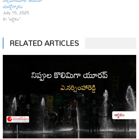
పశ్చిమాసియాలో అమెరికా
యుద్ధోన్మాదం
July 15, 2025
In "ఆర్ధికం"
RELATED ARTICLES