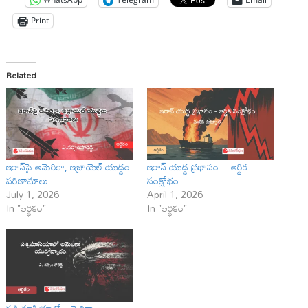
Print
Related
ఇరాన్‌పై అమెరికా, ఇజ్రాయెల్ యుద్ధం:
ఇరాన్ యుద్ధ ప్రభావం – ఆర్థిక
పరిణామాలు
సంక్షోభం
July 1, 2026
April 1, 2026
In "ఆర్థికం"
In "ఆర్థికం"