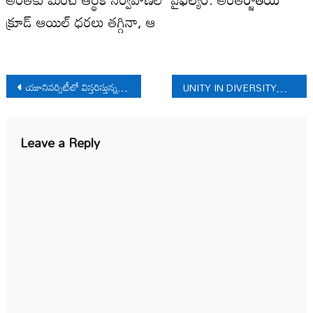
క్రూడ్ ఆయిల్ ధ‌రలు తగ్గినా, ఆ
Post
యూనివర్సిటీలో విస్తరిస్తున్న కాషాయ ఏ.బి.వి.పి
UNITY IN DIVERSITY
navigation
Leave a Reply