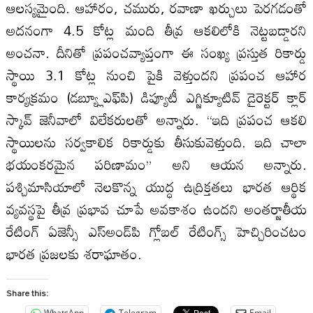
ఆలస్యమైంది. ఆహారం, చమురు, రవాణా ఖర్చులు పెరగడంతో
అదనంగా 4.5 కోట్ల మంది తీవ్ర ఆకలిలోకి నెట్టబడ్డారని
అంచనా. దీనితో ప్రపంచవ్యాప్తంగా ఈ సంఖ్య ప్రస్తుత రికార్డు
స్థాయి 3.1 కోట్ల నుంచి పైకి వెళ్తుందని ప్రపంచ ఆహార
కార్యక్రమం (డబ్య్లూఎఫ్‌పి) డిప్యూటీ ఎగ్జిక్యూటివ్ డైరెక్టర్ క్లార్
స్కావ్ జెనీవాలో విలేకరులతో అన్నారు. “ఇది ప్రపంచ ఆకలి
స్థాయిలను సర్వకాలిక రికార్డుకు తీసుకువెళ్తుంది. ఇది చాలా
భయంకరమైన పరిణామం” అని ఆయన అన్నారు.
పశ్చిమాసియాలో నెలకొన్న యుద్ధ ఉద్రిక్తతలు భారత ఆర్థిక
వ్యవస్థపై తీవ్ర ప్రభావ చూపే అవకాశం ఉందని అంతర్జాతీయ
రేటింగ్ ఏజెన్సీ ఎస్అండ్‌పి గ్లోబల్ రేటింగ్స్ హెచ్చిరించటం
భార‌త ప్ర‌జ‌లకు శ‌రాఘాతం.
Share this:
WhatsApp
Telegram
Email