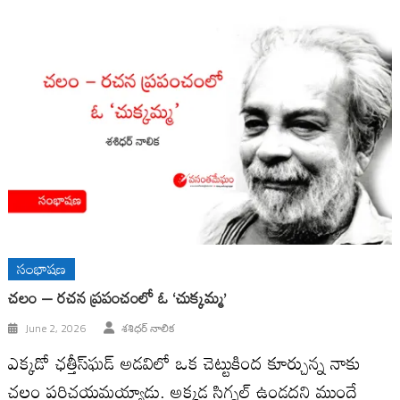
సంభాషణ
చలం – రచన ప్రపంచంలో ఓ ‘చుక్కమ్మ’
June 2, 2026
శశిధర్ నాలిక
ఎక్కడో ఛత్తీస్‌ఘడ్ అడవిలో ఒక చెట్టుకింద కూర్చున్న నాకు
చలం పరిచయమయ్యాడు. అక్కడ సిగ్నల్ ఉండదని ముందే