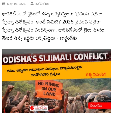
May 16, 2026
ఒక విలేఖరి
భారతదేశంలో ఖైదులో ఉన్న జర్నలిస్టులకు ‘ప్రపంచ పత్రికా
స్వేచ్ఛా దినోత్సవం’ అంటే ఏమిటి? 2026 ప్రపంచ పత్రికా
స్వేచ్ఛా దినోత్సవం సందర్భంగా, భారతదేశంలో జైలు ఊచల
వెనుక ఉన్న ఇద్దరు జర్నలిస్టులు - జార్ఖండ్‌కు