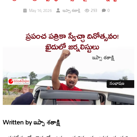
293
0
May 16, 2026
ఇప్సా శతాక్షి
Written by
ఇప్సా శతాక్షి