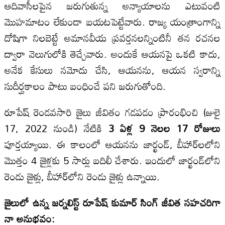
ఆదివాసీలపైన జరుగుతున్న అన్యాయాలను ఎటువంటి
మొహమాటం లేకుండా బయటపెట్టేవారు. రాజ్య యంత్రాంగాన్ని
దోషిగా నిలబెట్టే అమానవీయ ప్రవర్తనలన్నింటినీ తన రచనల
ద్వారా వెలుగులోకి తెచ్చేవారు. అందుకే ఆయనపై ఒకటి కాదు,
అనేక కేసులు నమోదు చేసి, ఆయనను, ఆయన స్వరాన్ని
సుదీర్ఘకాలం పాటు బంధించే పని జరుగుతోంది.
రూపేష్ రెండవసారి జైలు జీవితం గడపడం ప్రారంభించి (జులై
17, 2022 నుండి) నేటికి
3
ఏళ్ల
9
నెలల
17
రోజులు
పూర్తయ్యాయి. ఈ కాలంలో ఆయనను జార్ఖండ్, బీహార్‌లలోని
మొత్తం 4 జైళ్లకు 5 సార్లు బదిలీ చేశారు. ఇందులో జార్ఖండ్‌లోని
రెండు జైళ్లు, బీహార్‌లోని రెండు జైళ్లు ఉన్నాయి.
జైలులో ఉన్న జర్నలిస్ట్ రూపేష్ కుమార్ సింగ్ జీవిత
సహచరిగా
నా అనుభవం: