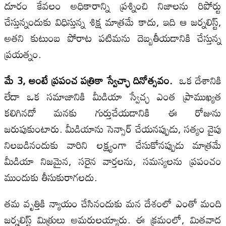
దూరం కేవలం అధికారాన్ని ప్రశ్నించి నిజాలను రిపోర్టు
చేస్తున్నందుకు విధిస్తున్న శిక్ష మాత్రమే కాదు, ఇది ఆ జర్నలిస్ట్,
అతని కుటుంబ పోరాట పటిమను దెబ్బతీయడానికి చేస్తున్న
ప్రయత్నం.
మే
3,
అంటే ప్రపంచ పత్రికా స్వేచ్ఛా దినోత్సవం.
ఒక దేశానికి
లేదా ఒక సమాజానికి మీడియా స్వేచ్ఛ ఎంత ప్రాముఖ్యత
కలిగినదో మనకు గుర్తుచేయడానికి ఈ రోజును
జరుపుకుంటారు. మీడియాను సెన్సార్ చేయనప్పుడు, సత్యం వైపు
నిలబడినందుకు వారిని లక్ష్యంగా చేసుకోనప్పుడు మాత్రమే
మీడియా నిజమైన, సరైన వార్తలను, సమస్యలను ప్రపంచం
ముందుకు తీసుకురాగలదు.
తమ వృత్తికి న్యాయం చేసినందుకు మన దేశంలో ఎంతో మంది
జర్నలిస్ట్ మిత్రులు అమరులయ్యారు. ఈ క్రమంలో, మితవాద