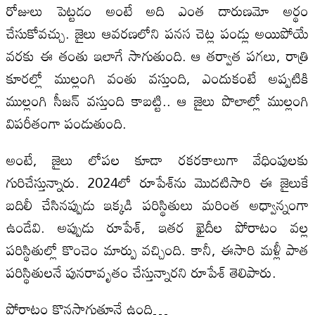
రోజులు పెట్టడం అంటే అది ఎంత దారుణమో అర్థం
చేసుకోవచ్చు. జైలు ఆవరణలోని పనస చెట్ల పండ్లు అయిపోయే
వరకు ఈ తంతు ఇలాగే సాగుతుంది. ఆ తర్వాత పగలు, రాత్రి
కూరల్లో ముల్లంగి వంతు వస్తుంది, ఎందుకంటే అప్పటికి
ముల్లంగి సీజన్ వస్తుంది కాబట్టి.. ఆ జైలు పొలాల్లో ముల్లంగి
విపరీతంగా పండుతుంది.
అంటే, జైలు లోపల కూడా రకరకాలుగా వేధింపులకు
గురిచేస్తున్నారు. 2024లో రూపేశ్‌ను మొదటిసారి ఈ జైలుకే
బదిలీ చేసినప్పుడు ఇక్కడి పరిస్థితులు మరింత అధ్వాన్నంగా
ఉండేవి. అప్పుడు రూపేశ్‌, ఇతర ఖైదీల పోరాటం వల్ల
పరిస్థితుల్లో కొంచెం మార్పు వచ్చింది. కానీ, ఈసారి మళ్లీ పాత
పరిస్థితులనే పునరావృతం చేస్తున్నారని రూపేశ్‌ తెలిపారు.
పోరాటం కొనసాగుతూనే ఉంది…