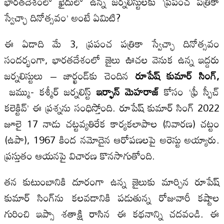
భారతదేశంలో ఖైదులో ఉన్న జర్నలిస్టులకు ‘ప్రపంచ పత్రికా
స్వేచ్ఛా దినోత్సవం’ అంటే ఏమిటి?
ఈ ఏడాది మే 3, ప్రపంచ పత్రికా స్వేచ్ఛా దినోత్సవం
సందర్భంగా, భారతదేశంలో జైలు ఊచల వెనుక ఉన్న ఇద్దరు
జర్నలిస్టులు – జార్ఖండ్‌కు చెందిన
రూపేష్ కుమార్ సింగ్
,
జమ్ము- కశ్మీర్ జర్నలిస్ట్
ఇర్ఫాన్ మెహరాజ్
కోసం ‘ఫ్రీ స్పీచ్
కలెక్టివ్’ ఈ ప్రశ్నను సంధిస్తోంది. రూపేష్ కుమార్ సింగ్ 2022
జూలై 17 నాడు చట్టవ్యతిరేక కార్యకలాపాల (నివారణ) చట్టం
(ఉపా), 1967 కింద నమోదైన ఆరోపణలపై అరెస్టు అయ్యారు.
ప్రస్తుతం ఆయనపై విచారణ కొనసాగుతోంది.
తన కుటుంబానికి దూరంగా ఉన్న జైలుకు మార్చిన రూపేష్
కుమార్ సింగ్‌ను కలవడానికి పడుతున్న రోజువారీ కష్టాల
గురించి ఇప్సా శతాక్షి రాసిన ఈ కథనాన్ని చదవండి. ఈ