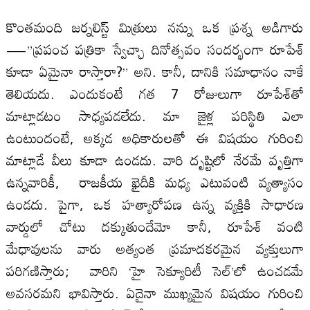
కొంతమంది జర్నలిస్ట్ మిత్రులు నన్ను ఒక ప్రశ్న అడిగారు
—”ప్రపంచ పత్రికా స్వేచ్ఛా దినోత్సవం సందర్భంగా రూపేశ్‌
కూడా ఏమైనా రాస్తారా?” అని. కానీ, దానికి సమాధానం నాకే
తెలియదు. ఎందుకంటే గత 7 రోజులుగా రూపేశ్‌తో
మాట్లాడటం సాధ్యపడలేదు. మా జైళ్ల పరిస్థితి ఎలా
ఉంటుందంటే, అక్కడ అధికారులతో ఈ విషయం గురించి
మాట్లాడే వీలు కూడా ఉండదు. వారి దృష్టిలో నేరమే వృత్తిగా
ఉన్నవారికీ, రాజకీయ ఖైదీకి మధ్య ఎటువంటి వ్యత్యాసం
ఉండదు. పైగా, ఒక హత్యారోపణ ఉన్న వ్యక్తికి సాధారణ
వార్డులో చోటు దక్కుతుందేమో కానీ, రూపేశ్‌ వంటి
మేధావులను వారు అత్యంత ప్రమాదకరమైన వ్యక్తులుగా
పరిగణిస్తారు; వారిని ‘హై సెక్యూరిటీ సెల్’లో ఉంచడమే
అవసరమని భావిస్తారు. ఏదైనా ముఖ్యమైన విషయం గురించి