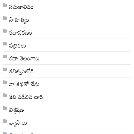
సమకాలీనం
సాహిత్యం
కథావరణం
పత్రికలు
కథా తెలంగాణ
కవిత్వంలోకి
నా క‌థ‌తో నేను
కవి నడిచిన దారి
విశ్లేషణ
వ్యాసాలు