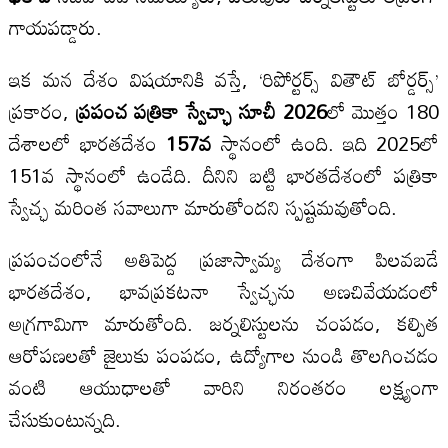
గాయపడ్డారు.
ఇక మన దేశం విషయానికి వస్తే, ‘రిపోర్టర్స్ వితౌట్ బోర్డర్స్’
ప్రకారం,
ప్రపంచ పత్రికా స్వేచ్ఛా సూచీ
2026
లో మొత్తం 180
దేశాలలో భారతదేశం
157
వ
స్థానంలో ఉంది. ఇది 2025లో
151వ స్థానంలో ఉండేది. దీనిని బట్టి భారతదేశంలో పత్రికా
స్వేచ్ఛ మరింత సవాలుగా మారుతోందని స్పష్టమవుతోంది.
ప్రపంచంలోనే అతిపెద్ద ప్రజాస్వామ్య దేశంగా పిలవబడే
భారతదేశం, భావప్రకటనా స్వేచ్ఛను అణచివేయడంలో
అగ్రగామిగా మారుతోంది. జర్నలిస్టులను చంపడం, కల్పిత
ఆరోపణలతో జైలుకు పంపడం, ఉద్యోగాల నుండి తొలగించడం
వంటి ఆయుధాలతో వారిని నిరంతరం లక్ష్యంగా
చేసుకుంటున్నది.