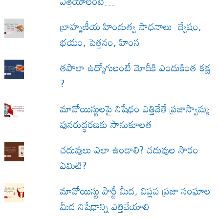
ఎత్తేయాలంటే…
బ్రాహ్మణీయ హిందుత్వ సాధనాలు ద్వేషం,
భయం, పెత్తనం, హింస
త‌పాలా ఉద్యోగులంటే మోదీకి ఎందుకింత కక్ష
?
మావోయిస్టులపై నిషేధం ఎత్తివేతే ప్రజాస్వామ్య
పునరుద్ధరణకు సానుకూలత
చదువులు ఎలా ఉండాలి? చదువుల సారం
ఏమిటి?
మావోయిస్టు పార్టీ మీద, విప్లవ ప్రజా సంఘాల
మీద నిషేధాన్ని ఎత్తివేయాలి