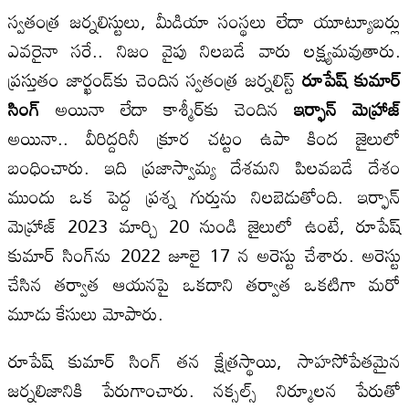
స్వతంత్ర జర్నలిస్టులు, మీడియా సంస్థలు లేదా యూట్యూబర్లు
ఎవరైనా సరే.. నిజం వైపు నిలబడే వారు లక్ష్యమవుతారు.
ప్రస్తుతం జార్ఖండ్‌కు చెందిన స్వతంత్ర జర్నలిస్ట్
రూపేష్ కుమార్
సింగ్
అయినా లేదా కాశ్మీర్‌కు చెందిన
ఇర్ఫాన్
మెహ్రా
జ్
అయినా.. వీరిద్దరినీ క్రూర చట్టం ఉపా కింద జైలులో
బంధించారు. ఇది ప్రజాస్వామ్య దేశమని పిలవబడే దేశం
ముందు ఒక పెద్ద ప్రశ్న గుర్తును నిలబెడుతోంది. ఇర్ఫాన్
మెహ్రాజ్ 2023 మార్చి 20 నుండి జైలులో ఉంటే, రూపేష్
కుమార్ సింగ్‌ను 2022 జూలై 17 న అరెస్టు చేశారు. అరెస్టు
చేసిన తర్వాత ఆయనపై ఒకదాని తర్వాత ఒకటిగా మరో
మూడు కేసులు మోపారు.
రూపేష్ కుమార్ సింగ్ తన క్షేత్రస్థాయి, సాహసోపేతమైన
జర్నలిజానికి పేరుగాంచారు. నక్సల్స్ నిర్మూలన పేరుతో