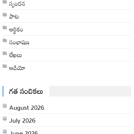
స్పందన
పాట
ఆర్థికం
సంభాషణ
లేఖలు
ఆడియో
గత సంచికలు
August 2026
July 2026
June 2026