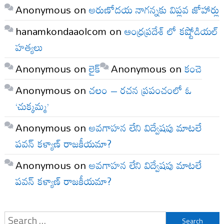
Anonymous
on
అరుణోదయ నాగన్నకు విప్లవ జోహార్లు
hanamkondaaolcom
on
ఆంధ్రప్రదేశ్ లో కష్టోడియల్
హత్యలు
Anonymous
on
లైక్
Anonymous
on
కంచె
Anonymous
on
చలం – రచన ప్రపంచంలో ఓ
‘చుక్కమ్మ’
Anonymous
on
అవగాహన లేని విద్వేషపు మాటలే
పవన్ కళ్యాణ్ రాజకీయమా?
Anonymous
on
అవగాహన లేని విద్వేషపు మాటలే
పవన్ కళ్యాణ్ రాజకీయమా?
Search