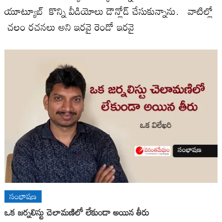
యూట్యూబ్ కొన్ని వీడియోలు డౌన్లోడ్ చేసుకున్నాను. వాటిల్లో
చలం రచనలు అని ఇరవై రెండో ఇరవై
సంభాషణ
ఒక జర్నలిస్టు చెలామణిలో లేకుండా అయిన తీరు