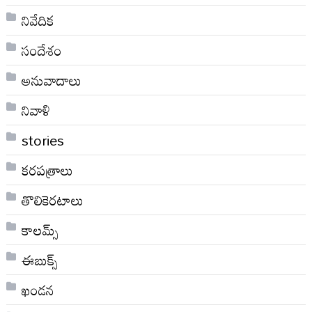
నివేదిక
సందేశం
అనువాదాలు
నివాళి
stories
కరపత్రాలు
తొలికెరటాలు
కాలమ్స్
ఈబుక్స్
ఖండన