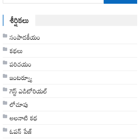
for:
శీర్షికలు
సంపాదకీయం
కథలు
పరిచయం
ఇంటర్వ్యూ
గెస్ట్ ఎడిటోరియల్
లోచూపు
అల‌నాటి క‌థ‌
ఓపన్ పేజ్