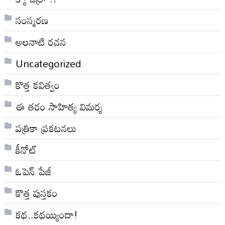
సంస్మరణ
అలనాటి రచన
Uncategorized
కొత్త కవిత్వం
ఈ తరం సాహిత్య విమర్శ
పత్రికా ప్రకటనలు
కీనోట్
ఓపెన్ పేజీ
కొత్త పుస్తకం
కథ..కథయ్యిందా!