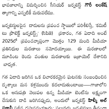
భావజాలాన్ని విమర్శించిన సీనియర్ జర్నలిస్ట్
గౌరీ లంకేష్
త్యాగాన్ని ఎన్నటికీ మరువలేము.
జర్నలిస్టులపైన దాడులను ప్రపంచ స్థాయిలో పరిశీలిస్తే, ‘కమిటీ
టు ప్రొటెక్ట్ జర్నలిస్ట్స్’ (సిపిజె) ప్రకారం, గత ఏడాది అంటే
2025లో ప్రపంచవ్యాప్తంగా మొత్తం 129 మంది మీడియా
ప్రతినిధుల మరణాలు నమోదయ్యాయి. ఈ మరణాలలో
మూడింట రెండు వంతుల మరణాలకు ఇజ్రాయెల్‌ దేశానిది
బాధ్యత.
గత ఏడాది జరిగిన ఒక విచారకరమైన ఘటనకు సంబంధించిన
దృశ్యాలు మన కళ్లముందు కదలాడుతుంటాయి—గాజాలోని
ఒక ఆసుపత్రి వెలుపల ఉన్న మీడియా టెంట్‌ను లక్ష్యంగా
చేసుకుని దాడి జరిగినప్పుడు, అందులో జర్నలిస్ట్
హిల్మీ అల్
ఫకావీ
సజీవ దహనమయ్యారు; పలువురు జర్నలిస్టులు తీవ్రంగా