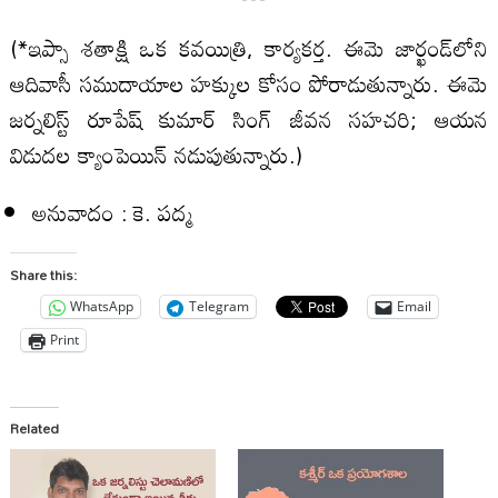
(*ఇప్సా శతాక్షి ఒక కవయిత్రి, కార్యకర్త. ఈమె జార్ఖండ్‌లోని
ఆదివాసీ సముదాయాల హక్కుల కోసం పోరాడుతున్నారు. ఈమె
జర్నలిస్ట్ రూపేష్ కుమార్ సింగ్ జీవన సహచరి; ఆయన
విడుదల క్యాంపెయిన్ నడుపుతున్నారు.)
అనువాదం : కె. పద్మ
Share this:
WhatsApp
Telegram
Email
Print
Related