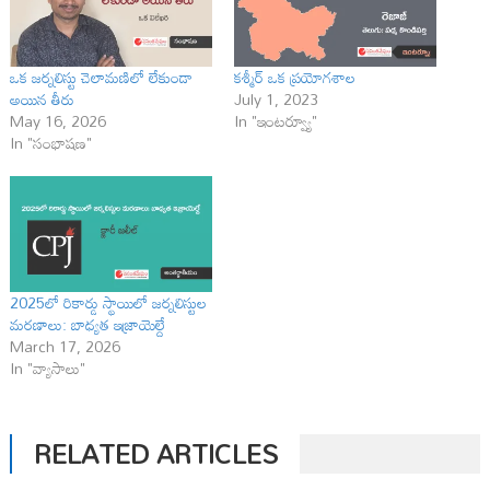
ఒక జర్నలిస్టు చెలామణిలో లేకుండా
కశ్మీర్ ఒక ప్రయోగశాల
అయిన తీరు
July 1, 2023
May 16, 2026
In "ఇంటర్వ్యూ"
In "సంభాషణ"
2025లో రికార్డు స్థాయిలో జర్నలిస్టుల
మరణాలు: బాధ్యత ఇజ్రాయెల్దే
March 17, 2026
In "వ్యాసాలు"
RELATED ARTICLES