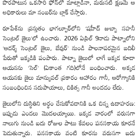
పొరపాటున ఒకసారి ఫోన్‌లో మాట్లాడినా, మరుసటి క్షణమే ఆ
అధికారులు మా నంబర్‌ను బ్లాక్ చేస్తారు.
రూపేశ్‌ను ప్రస్తుతం భాగల్పూర్‌లోని ‘షహీద్ జుబ్బా సహనీ
సెంట్రల్ జైలు’లో ఉంచారు. 2026 ఏప్రిల్ 9నాడు పాట్నాలోని
‘ఆదర్శ్ సెంట్రల్ జైలు, బేవుర్’ నుండి పాలనాపరమైన బదిలీ
పేరుతో ఇక్కడికి పంపారు. పాట్నా జైలులో లాగే ఇక్కడ కూడా
ఆయనను ‘సెల్’ (ఏకాంత గది)లోనే బంధించారు. అక్కడ
ఆయనకు జైలు మాన్యువల్ ప్రకారం ఆహారం గానీ, ఆరోగ్యానికి
సంబంధించిన సదుపాయాలు, చికిత్స గానీ అందడం లేదు.
జైలులోని దుస్థితిని అర్థం చేసుకోవడానికి ఒక చిన్న ఉదాహరణ:
ఇప్పుడు ఎండలు మొదలయ్యాయి. ఇక్కడ వారంలో వరుసగా
నాలుగు నుండి ఐదు రోజుల పాటు కేవలం పనసకాయ కూరనే
పెడుతున్నారు. పనసకాయ వంటి కూరను వరుసగా ఐదు