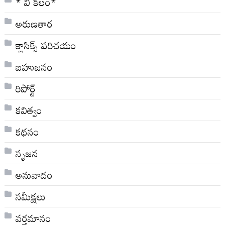
* వి క‌లం*
అరుణతార
క్లాసిక్స్ ప‌రిచ‌యం
బహుజనం
రిపోర్ట్
కవిత్వం
కథనం
సృజన
అనువాదం
సమీక్షలు
వర్తమానం