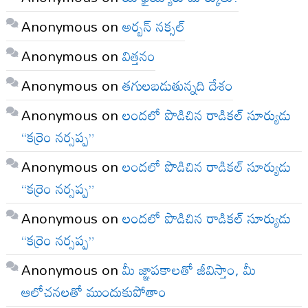
Anonymous
on
అర్బన్ నక్సల్
Anonymous
on
విత్తనం
Anonymous
on
తగులబడుతున్నది దేశం
Anonymous
on
లందలో పొడిచిన రాడికల్ సూర్యుడు
“కర్రెం నర్సప్ప”
Anonymous
on
లందలో పొడిచిన రాడికల్ సూర్యుడు
“కర్రెం నర్సప్ప”
Anonymous
on
లందలో పొడిచిన రాడికల్ సూర్యుడు
“కర్రెం నర్సప్ప”
Anonymous
on
మీ జ్ఞాపకాలతో జీవిస్తాం, మీ
ఆలోచనలతో ముందుకుపోతాం