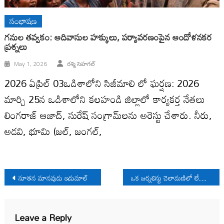
సంభాషణ
గనుల తవ్వకం: ఆదివాసుల హక్కులు, పర్యావరణంపైన ఆందోళనకర
ప్రశ్నలు
May 1, 2026
రశ్మి సెహగల్
2026 ఏప్రిల్ 03ఒడిశాలోని సిజీమాలి లో ఘర్షణ: 2026
మార్చి 25న ఒడిశాలోని కలహండి జిల్లాలో కార్యకర్త నేతలు
లింగరాజ్ ఆజాద్, సురేష్ సంగ్రామ్‌లను అరెస్టు చేశారు. నీరు,
అడవి, భూమి (జల్, జంగల్,
Post
నూతన మానవుడు ఇడుమాల్
ఒక జర్నలిస్టు చెలామణిలో లేకుండా అయిన తీరు
navigation
Leave a Reply