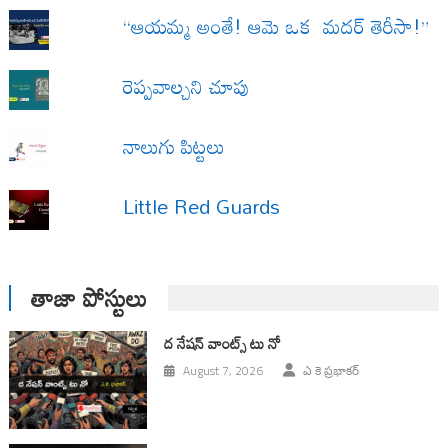
“ఆయమ్మ అంతే! ఆమె ఒక మదర్ తెరీసా!”
రెప్పవాల్చని చూపు
నాలుగు పిట్టలు
Little Red Guards
తాజా పోస్టులు
ద నేషన్ వాంట్స్ టు నో
August 7, 2026
ఎ కె ప్రభాకర్