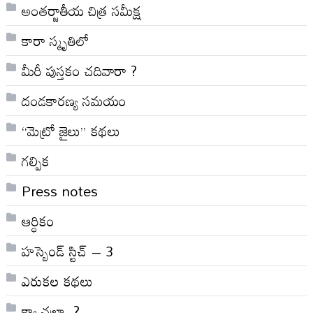
అంతర్జాతీయ చిత్ర సమీక్ష
కారా స్మృతిలో
మీరీ పుస్తకం చదివారా ?
దండకారణ్య సమయం
“మెట్రో జైలు” కథలు
గల్పిక
Press notes
ఆర్ధికం
హస్బెండ్ స్టిచ్ – 3
ఎరుకల కథలు
క్యా చల్రా .?