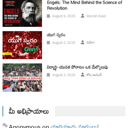
Engels: The Mind Behind the Science of
Revolution
August 6, 2026
Manish Azad
యుగ స్వ‌రం
August 2, 2026
రివేరా
విద్యార్థి- యువత పోరాటం ఒక మేల్కొలుపు
August 2, 2026
కోట ఆనంద్
మీ అభిప్రాయాలు
Anonymous
on
యాభైయ్యారు మార్కులు!