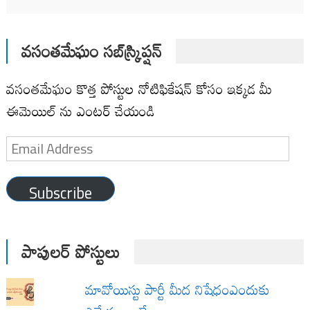
వసంతమేఘం సబ్‌స్క్రిప్షన్
వసంతమేఘం కొత్త పోస్టుల నోటిఫికేషన్ కోసం ఇక్కడ మీ
ఈమెయిల్ ను ఎంటర్ చేయండి
Email
Address
Subscribe
పాపులర్ పోస్టులు
మావోయిస్టు పార్టీ మీద నిషేధంఎందుకు