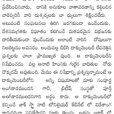
ప్రేరేపించినవారు, దానికి అనుకూల వాతావరణాన్ని కల్గించిన
వారెవ్వరినీ వారి దుశ్చర్యలకు బా ధ్యులుగా శిక్షించలేదు.
అటువంటి సంఘటనలు తిరిగి జరగకుండా ఉండేందుకు,
దేశసమగ్రతకు విఘాతం కలిగించే మతపరమైన విభజనకు
దారితీయకుండా వుండేందుకు అలాంటి వారిని దోషులుగా
నిలబెట్టడం అవసరం. అందువల్ల బిబిసి డాక్యుమెంటరీ లేవనెత్తిన
ప్రశ్నలకు చాలా ప్రాముఖ్యత వుంది. ఆ డాక్యుమెంటరీని
నిషేధించడం వల్ల ఆనాటి హింసకు గురైన బాధితుల నోరు
నొక్కడమే అవుతుంది. మేము ఈ నిషేధాన్ని ప్రశ్నిస్తున్నామంటే ఆ
డాక్యుమెంటరీలోని అన్ని విషయాలతో మాకు సంపూర్ణ
అంగీకారముందని గానీ, బ్రిటీష్ సంస్థతో పూర్తీ
అoగీకారముoదనిగాని అర్థం కాదు. ఆ డాక్యుమెంటరీలో
కన్పించే జాక్ స్ట్రా నాటి టోనిబ్లెయర్ కేబినేట్ లో విదేశాంగ
కార్యదర్శిగా పనిజేసాడని మాకు తెలుసు. అతను ఇరాక్ లో