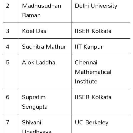
2
Madhusudhan
Delhi University
Raman
3
Koel Das
IISER Kolkata
4
Suchitra Mathur
IIT Kanpur
5
Alok Laddha
Chennai
Mathematical
Institute
6
Supratim
IISER Kolkata
Sengupta
7
Shivani
UC Berkeley
Upadhyaya