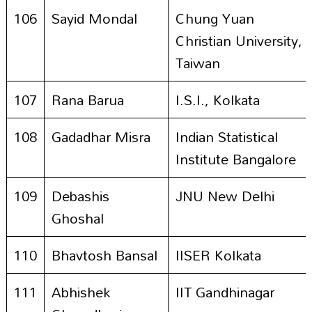
106
Sayid Mondal
Chung Yuan
Christian University,
Taiwan
107
Rana Barua
I.S.I., Kolkata
108
Gadadhar Misra
Indian Statistical
Institute Bangalore
109
Debashis
JNU New Delhi
Ghoshal
110
Bhavtosh Bansal
IISER Kolkata
111
Abhishek
IIT Gandhinagar