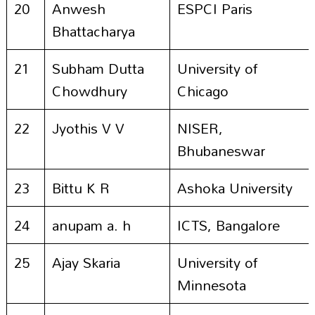
20
Anwesh
ESPCI Paris
Bhattacharya
21
Subham Dutta
University of
Chowdhury
Chicago
22
Jyothis V V
NISER,
Bhubaneswar
23
Bittu K R
Ashoka University
24
anupam a. h
ICTS, Bangalore
25
Ajay Skaria
University of
Minnesota