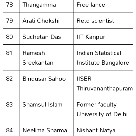
78
Thangamma
Free lance
79
Arati Chokshi
Retd scientist
80
Suchetan Das
IIT Kanpur
81
Ramesh
Indian Statistical
Sreekantan
Institute Bangalore
82
Bindusar Sahoo
IISER
Thiruvananthapuram
83
Shamsul Islam
Former faculty
University of Delhi
84
Neelima Sharma
Nishant Natya