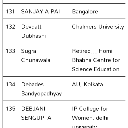
131
SANJAY A PAI
Bangalore
132
Devdatt
Chalmers University
Dubhashi
133
Sugra
Retired… Homi
Chunawala
Bhabha Centre for
Science Education
134
Debades
AU, Kolkata
Bandyopadhyay
135
DEBJANI
IP College for
SENGUPTA
Women, delhi
university