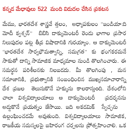
కన్నడ మేధావులు 522 మంది విడుదల చేసిన ప్రకటన
మేము, భారతదేశ శాస్త్రవే త్తలం, అధ్యాపకులం ”ఇండియా:ది
మోదీ క్వశ్చన్” బిబిసి డాక్యుమెంటరీ రెండు భాగాల ప్రసార
నిలుపుదల పట్ల తీవ్ర విషాదానికి గురయ్యాం. ఆ డాక్యుమెంటరీ
“భారతదేశ సార్వభౌమత్వాన్ని, సమగ్రత” కు భంగకరమనే
సాకుతో దాన్ని సామాజిక మాధ్యమాల నుండి తొలగించారు. ఈ
సమర్థన పరిశీలనకు నిలబడదు. మీ తొలగింపు , మన
సమాజానికి, ప్రభుత్వానికి సంబంధించిన ముఖ్యసమాచారాన్ని
దేశ ప్రజల తెలుసుకొనే హక్కును కాలరాస్తుoది. దేశంలోని
చాలా విశ్వవిద్యాలయాలు ఆ డాక్యుమెంటరీ ప్రదర్శనను
అడ్డుకొనే ప్రయత్నం జేసాయి. ఇది అకడమిక్ స్వేచ్ఛను
ఉల్లంఘించడమే అవుతుంది. విశ్వవిద్యాలయాలు సామాజిక,
రాజకీయ సమస్యలపై బహిరంగ చర్చలను ప్రోత్సహించాలి. ఒక