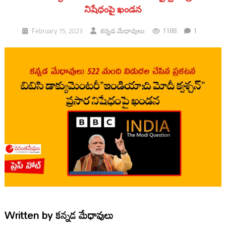
నిషేధంపై ఖండన
1188
1
February 15, 2023
కన్నడ మేధావులు
Written by
కన్నడ మేధావులు