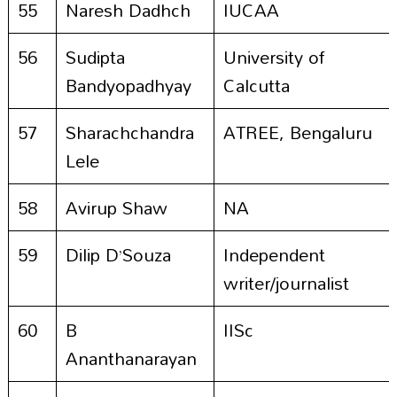
55
Naresh Dadhch
IUCAA
56
Sudipta
University of
Bandyopadhyay
Calcutta
57
Sharachchandra
ATREE, Bengaluru
Lele
58
Avirup Shaw
NA
59
Dilip D’Souza
Independent
writer/journalist
60
B
IISc
Ananthanarayan