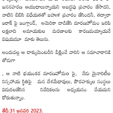
జననహరణ ఆయుధాలున్నాయని అబద్ధపు ప్రచారం జేసాడని,
వాటిని బిబిసి విధేయతతో బహుళ ప్రచారం జేసిందనీ, తద్వారా
ఇరాక్ పై ఇంగ్లాండ్, అమెరికా దాడిజేసి మారణహోమం జరిపి
లక్షలాది అమాయకుల మరణాలకు కారణమయ్యాయనే
విషయమూ మాకు తెలుసు.
అందువల్ల ఆ డాక్యుమెంటరీని వీక్షించే వారిని ఆ సమాచారానికి
తోడుగా
, ఆ నాటి భయంకర మారణహోమo పై, నేడు మైనారిటీల
నిస్సహాయ స్థితిపై మన దేశమేధావులు, పౌరహక్కుల సంస్థలు
విడుదలజేసిన నివేదికలను అధ్యయనం చేయమని
కోరుతున్నాం.
తేదీ:31 జనవరి 2023.