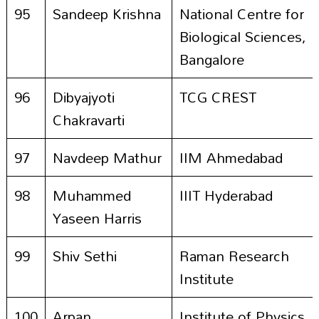
95
Sandeep Krishna
National Centre for
Biological Sciences,
Bangalore
96
Dibyajyoti
TCG CREST
Chakravarti
97
Navdeep Mathur
IIM Ahmedabad
98
Muhammed
IIIT Hyderabad
Yaseen Harris
99
Shiv Sethi
Raman Research
Institute
100
Arpan
Institute of Physics