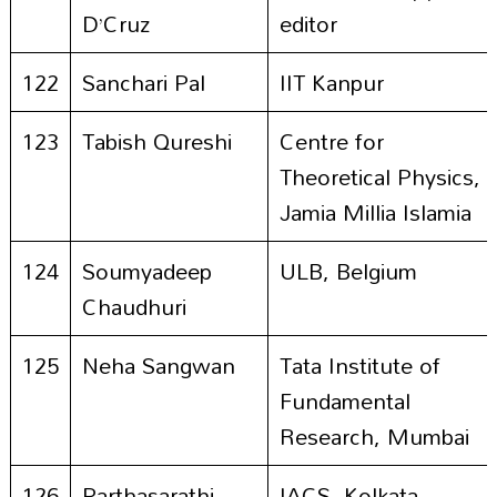
D’Cruz
editor
122
Sanchari Pal
IIT Kanpur
123
Tabish Qureshi
Centre for
Theoretical Physics,
Jamia Millia Islamia
124
Soumyadeep
ULB, Belgium
Chaudhuri
125
Neha Sangwan
Tata Institute of
Fundamental
Research, Mumbai
126
Parthasarathi
IACS, Kolkata