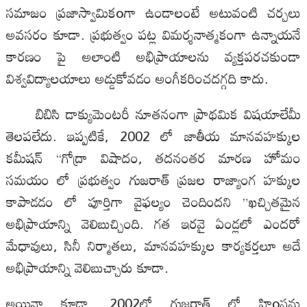
సమాజం ప్రజాస్వామికoగా ఉండాలంటే అటువంటి చర్చలు
అవసరం కూడా. ప్రభుత్వం పట్ల విమర్శనాత్మకంగా ఉన్నాయనే
కారణం పై అలాంటి అభిప్రాయాలను వ్యక్తపరచకుండా
విశ్వవిద్యాలయాలు అడ్డుకోవడం అంగీకరించదగ్గది కాదు.
బిబిసి డాక్యుమెంటరీ నూతనంగా ప్రాథమిక విషయాలేమీ
తెలపలేదు. ఇప్పటికే, 2002 లో జాతీయ మానవహక్కుల
కమీషన్ “గోద్రా విషాదం, తదనంతర మారణ హోమం
సమయం లో ప్రభుత్వం గుజరాత్ ప్రజల రాజ్యాంగ హక్కుల
కాపాడడం లో పూర్తిగా వైఫల్యం చెందిందని ”ఖచ్చితమైన
అభిప్రాయాన్ని వెలిబుచ్చింది. గత ఇరవై ఏండ్లలో ఎందరో
మేధావులు, సినీ నిర్మాతలు, మానవహక్కుల కార్యకర్తలూ అదే
అభిప్రాయాన్ని వెలిబుచ్చారు కూడా.
అయినా కూడా, 2002లో గుజరాత్ లో హిoసను