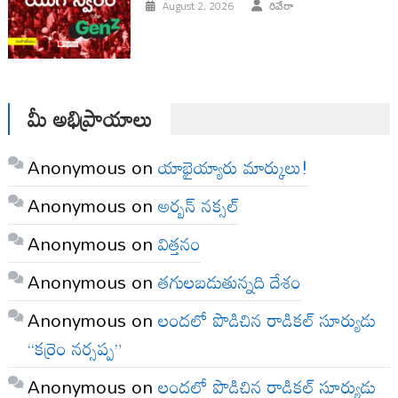
August 2, 2026
రివేరా
మీ అభిప్రాయాలు
Anonymous
on
యాభైయ్యారు మార్కులు!
Anonymous
on
అర్బన్ నక్సల్
Anonymous
on
విత్తనం
Anonymous
on
తగులబడుతున్నది దేశం
Anonymous
on
లందలో పొడిచిన రాడికల్ సూర్యుడు
“కర్రెం నర్సప్ప”
Anonymous
on
లందలో పొడిచిన రాడికల్ సూర్యుడు