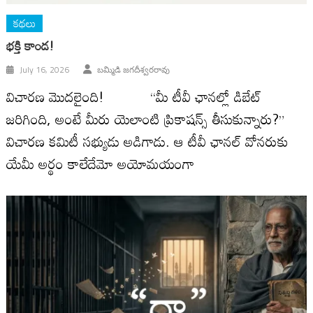
కథలు
భక్తి కాండ!
July 16, 2026
బమ్మిడి జగదీశ్వరరావు
విచారణ మొదలైంది! “మీ టీవీ ఛానల్లో డిబేట్
జరిగింది, అంటే మీరు యెలాంటి ప్రికాషన్స్ తీసుకున్నారు?”
విచారణ కమిటీ సభ్యుడు అడిగాడు. ఆ టీవీ ఛానల్ వోనరుకు
యేమీ అర్థం కాలేదేమో అయోమయంగా