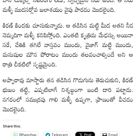
మళ్ళీ ముడసర్లోవ జలాశయం వైపు పారడం మొదలైంది.
కిరణ్ కిందకు చూసుకున్నాడు. ఆ తడిసిన మట్టి మీద అతని నీడ
నెమ్మదిగా మళ్ళీ కనిపిస్తోంది. ఎంతటి కృత్రిమ మేధస్సు అయినా
సరే, చేతికి తగిలే వాస్తవం ముందు, వైజాగ్ మట్టి ముందు,
మనుషుల మౌన పోరాటం ముందు తలవంచాల్సిందే అని ఆ
రాత్రి చీకటిలో స్పష్టమైంది.
అప్పారావు మాస్టారు తన తడిసిన గొడుగును తెరుచుకుని, కిరణ్
భుజం తట్టి, ఎప్పటిలాగే నిశ్శబ్దంగా ఇంటి దారి పట్టాడు.
నగరంలో సముద్రపు గాలి మళ్ళీ ఉప్పగా, ప్రాణంతో వీచడం
మొదలైంది.
Share this:
WhatsApp
Telegram
Email