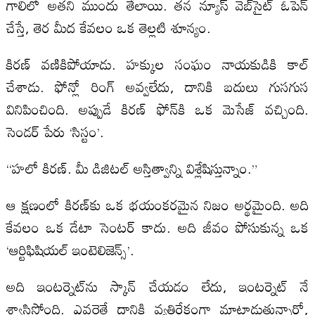
గాలిలో అతని ముందు తేలాయి. తన న్యూస్ వెబ్‌సైట్ ఓపెన్
చేస్తే, తెర మీద కేవలం ఒక తెల్లటి శూన్యం.
కిరణ్ వణికిపోయాడు. హక్కుల సంఘం నాయకుడికి కాల్
చేశాడు. ఫోన్లో రింగ్ అవ్వలేదు, దానికి బదులు గుసగుస
వినిపించింది. అప్పుడే కిరణ్ ఫోన్‌కి ఒక మెసేజ్ వచ్చింది.
సెండర్ పేరు ‘సిస్టం’.
“హలో కిరణ్. మీ డిజిటల్ అస్తిత్వాన్ని విశ్లేషిస్తున్నాం.”
ఆ క్షణంలో కిరణ్‌కు ఒక భయంకరమైన నిజం అర్థమైంది. అది
కేవలం ఒక డేటా సెంటర్ కాదు. అది జీవం పోసుకున్న ఒక
‘ఆర్టిఫిషియల్ ఇంటెలిజెన్స్’.
అది ఇంటర్నెట్‌ను స్కాన్ చేయడం లేదు, ఇంటర్నెట్ నే
శ్వాసిస్తోంది. ఎవరైతే దానికి వ్యతిరేకంగా మాట్లాడుతున్నారో,