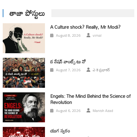
తాజా పోస్టులు
A Culture shock? Really, Mr Modi?
August 8, 2026
vimal
ద నేషన్ వాంట్స్ టు నో
August 7, 2026
ఎ కె ప్రభాకర్
Engels: The Mind Behind the Science of
Revolution
August 6, 2026
Manish Azad
యుగ స్వ‌రం