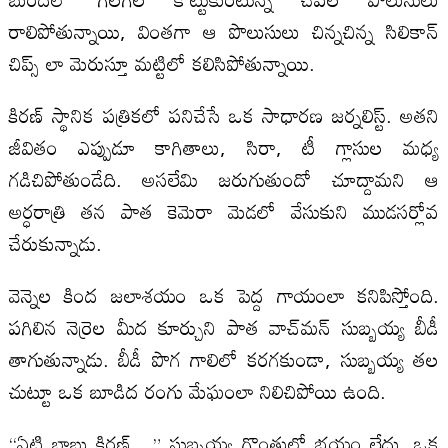
రాలిపోతున్నాయి, వింతగా ఆ పొలుసులు చిన్నచిన్న సిలికాన్
చిప్స్ లా మెరుస్తూ మట్టిలో కలిసిపోతున్నాయి.
కిరణ్ స్థానిక పత్రికలో పనిచేసే ఒక సాధారణ జర్నలిస్ట్. అతని
జీవితం ఎప్పుడూ కాగితాలు, సిరా, టీ గ్లాసుల మధ్య
గడిచిపోతుండేది. అసలేమి జరుగుతుందో చూద్దామని ఆ
అర్ధరాత్రి తన పాత కెమెరా మెడలో వేసుకుని ముడసర్లోవ
చేరుకున్నాడు.
వెన్నెల కింద జలాశయం ఒక పెద్ద గాయంలా కనిపిస్తోంది.
పగిలిన నెర్రెల మీద కూర్చుని పాత వాచ్‌మన్ సుబ్బయ్య బీడీ
తాగుతున్నాడు. బీడీ పొగ గాలిలో కరగకుండా, సుబ్బయ్య తల
చుట్టూ ఒక బూడిద రంగు మేఘంలా నిలిచిపోయి ఉంది.
“ఏటి బాబు కిరణ్…” సుబ్బయ్య గొంతులో భయం లేదు, ఒక