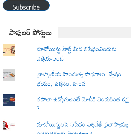
Subscribe
పాపులర్ పోస్టులు
మావోయిస్టు పార్టీ మీద నిషేధంఎందుకు
ఎత్తేయాలంటే…
బ్రాహ్మణీయ హిందుత్వ సాధనాలు ద్వేషం,
భయం, పెత్తనం, హింస
త‌పాలా ఉద్యోగులంటే మోదీకి ఎందుకింత కక్ష
?
మావోయిస్టులపై నిషేధం ఎత్తివేతే ప్రజాస్వామ్య
పునరుద్ధరణకు సానుకూలత