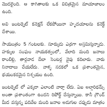
మొదలైంది. ఆ కాగితాలకు ఒక విచిత్రమైన మాయాజాలం
ఉంది.
అవి ఇంటర్నెట్ కనెక్షన్ లేకపోయినా హృదయాలను కనెక్ట్
చేశాయి.
సాయంత్రం 5 గంటలకు. సూర్యుడు ఎర్రగా అస్తమిస్తున్నాడు.
హక్కుల సంఘం నాయకత్వంలో, వేలాది మంది జనాలు
రాంబిల్లి, తార్లవాడ డేటా సెంటర్ల వైపు కదిలారు. వారు
నినాదాలు చేయలేదు. వాళ్ళ నడకలో ఒక ప్రశాంతమైన,
భయంకరమైన నిశ్చయం ఉంది.
ఇంటర్నెట్ లో ఎక్కడా ఎలాంటి వార్తా లేదు. ఏఐ అల్గారిథమ్స్
అంతా ప్రశాంతంగా ఉందని రిపోర్ట్ చేస్తున్నాయి. కానీ గ్రౌండ్
మీద వస్తున్న పదివేల మంది జనాల అడుగుల చప్పుడు మాత్రం