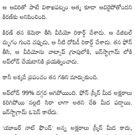
ఆ ఆవిరితో పాటే విశాఖపట్నం ఆత్మ కూడా ఆవిరైపోతోందని
కిరణ్‌కు అనిపించింది.
కిరణ్ తన కెమెరా తీసి వీడియో రికార్డ్ చేశాడు. ఆ డిజిటల్
మృగం గుండె చప్పుడు, ఆ నీటి దోపిడీ రికార్డ్ చేశాడు. తన ఫోన్
తీసి, ఆ వీడియోను వాట్సాప్ గ్రూపులోకి, ఇన్‌స్టాగ్రామ్ లోకి
అప్‌లోడ్ చేయడానికి ప్రయత్నించాడు.
కానీ అక్కడే ప్రపంచం తన గతిని మార్చుకుంది.
అప్‌లోడ్ 99% దగ్గర ఆగిపోయింది. ఫోన్ స్క్రీన్ మీద అక్షరాలు
కరిగిపోయి నల్లటి సిరా లాగా అతని చేతి మీద పడ్డాయి.
ఇన్‌స్టాగ్రామ్ ఓపెన్ కాలేదు.
‘యూజర్ నాట్ ఫౌండ్’ అన్న అక్షరాలు స్క్రీన్ మీద కాదు,