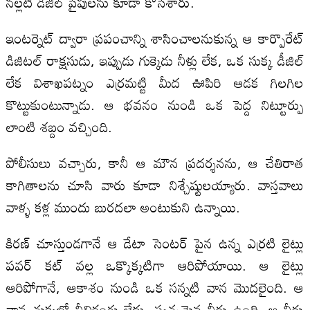
నల్లటి డీజిల్ పైపులను కూడా కోసేశారు.
ఇంటర్నెట్ ద్వారా ప్రపంచాన్ని శాసించాలనుకున్న ఆ కార్పొరేట్
డిజిటల్ రాక్షసుడు, ఇప్పుడు గుక్కెడు నీళ్లు లేక, ఒక సుక్క డీజిల్
లేక విశాఖపట్నం ఎర్రమట్టి మీద ఊపిరి ఆడక గిలగిల
కొట్టుకుంటున్నాడు. ఆ భవనం నుండి ఒక పెద్ద నిట్టూర్పు
లాంటి శబ్దం వచ్చింది.
పోలీసులు వచ్చారు, కానీ ఆ మౌన ప్రదర్శనను, ఆ చేతిరాత
కాగితాలను చూసి వారు కూడా నిశ్చేష్టులయ్యారు. వాస్తవాలు
వాళ్ళ కళ్ల ముందు బురదలా అంటుకుని ఉన్నాయి.
కిరణ్ చూస్తుండగానే ఆ డేటా సెంటర్ పైన ఉన్న ఎర్రటి లైట్లు
పవర్ కట్ వల్ల ఒక్కొక్కటిగా ఆరిపోయాయి. ఆ లైట్లు
ఆరిపోగానే, ఆకాశం నుండి ఒక సన్నటి వాన మొదలైంది. ఆ
వాన చుక్కల్లో నీలిరంగు లేదు, స్వచ్ఛమైన నీరు ఉంది. ఆ నీరు