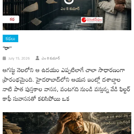
కథలు
“రా”
July 15, 2026
ఎం కె కుమార్
ఆగస్టు నెలలోని ఆ ఉదయం ఎప్పటిలాగే చాలా సాధారణంగా
ప్రారంభమైంది. హైదరాబాద్‌లోని ఆయన ఇంట్లో దశాబ్దాల
నాటి పాత పుస్తకాల వాసన, వంటగది నుండి వస్తున్న వేడి ఫిల్టర్
కాఫీ సువాసనతో కలిసిపోయి ఒక