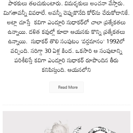
పాఠకులు తలచుకుంటారు. విమర్శకులు అంచనా వేస్తారు.
మిగతావన్నీ వివరాలే. అవన్నీ చెప్పుకొనేది కోర్‌ను చేరుకోడానికే.
అట్లా చూస్తే కవిగా ఎండ్లూరి సుధాకర్‌లో చాలా ప్రత్యేకతలు
ఉన్నాయి. దళిత కవుల్లో కూడా ఆయనకు కొన్ని ప్రత్యేకతలు
ఉన్నాయి. సుధాకర్‌ తొలి సంపుటం ‘వర్తమానం’ 1992లో
వచ్చింది. సరిగ్గా 30 ఏళ్ల కింద. ఒకసారి ఆ సంపుటాన్ని
పరిశీలిస్తే కవిగా ఎండ్లూరి సుధాకర్‌ రూపొందిన తీరు
కనిపిస్తుంది. ఆయనలోని
Read More