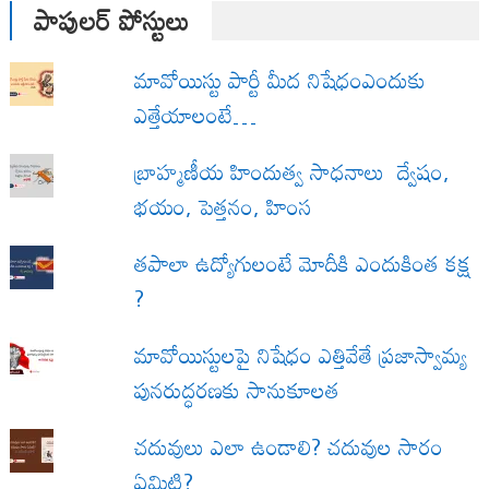
పాపులర్ పోస్టులు
మావోయిస్టు పార్టీ మీద నిషేధంఎందుకు
ఎత్తేయాలంటే…
బ్రాహ్మణీయ హిందుత్వ సాధనాలు ద్వేషం,
భయం, పెత్తనం, హింస
త‌పాలా ఉద్యోగులంటే మోదీకి ఎందుకింత కక్ష
?
మావోయిస్టులపై నిషేధం ఎత్తివేతే ప్రజాస్వామ్య
పునరుద్ధరణకు సానుకూలత
చదువులు ఎలా ఉండాలి? చదువుల సారం
ఏమిటి?