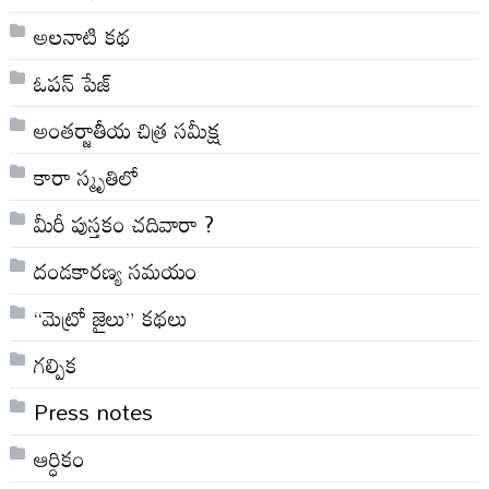
అల‌నాటి క‌థ‌
ఓపన్ పేజ్
అంతర్జాతీయ చిత్ర సమీక్ష
కారా స్మృతిలో
మీరీ పుస్తకం చదివారా ?
దండకారణ్య సమయం
“మెట్రో జైలు” కథలు
గల్పిక
Press notes
ఆర్ధికం