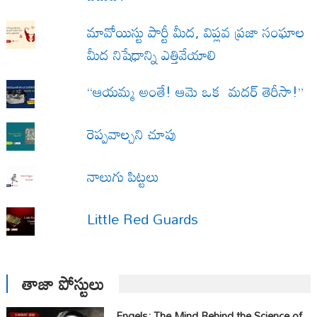
మావోయిస్టు పార్టీ మీద, విప్లవ ప్రజా సంఘాల
మీద నిషేధాన్ని ఎత్తివేయాలి
“ఆయమ్మ అంతే! ఆమె ఒక మదర్ తెరీసా!”
రెప్పవాల్చని చూపు
నాలుగు పిట్టలు
Little Red Guards
తాజా పోస్టులు
Engels: The Mind Behind the Science of