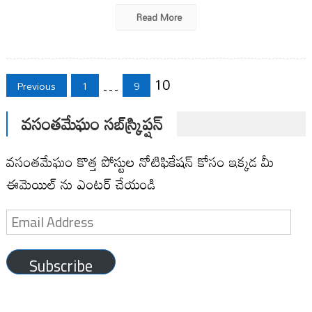
Read More
Posts
…
10
Previous
1
9
pagination
వసంతమేఘం సబ్‌స్క్రిప్షన్
వసంతమేఘం కొత్త పోస్టుల నోటిఫికేషన్ కోసం ఇక్కడ మీ
ఈమెయిల్ ను ఎంటర్ చేయండి
Email
Address
Subscribe