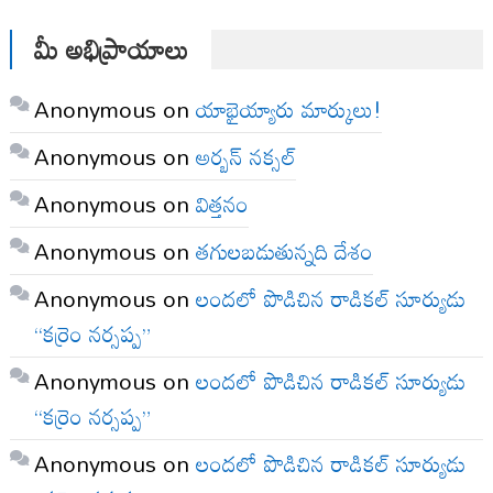
మీ అభిప్రాయాలు
Anonymous
on
యాభైయ్యారు మార్కులు!
Anonymous
on
అర్బన్ నక్సల్
Anonymous
on
విత్తనం
Anonymous
on
తగులబడుతున్నది దేశం
Anonymous
on
లందలో పొడిచిన రాడికల్ సూర్యుడు
“కర్రెం నర్సప్ప”
Anonymous
on
లందలో పొడిచిన రాడికల్ సూర్యుడు
“కర్రెం నర్సప్ప”
Anonymous
on
లందలో పొడిచిన రాడికల్ సూర్యుడు