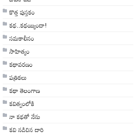
కొత్త పుస్తకం
కథ..కథయ్యిందా!
సమకాలీనం
సాహిత్యం
కథావరణం
పత్రికలు
కథా తెలంగాణ
కవిత్వంలోకి
నా క‌థ‌తో నేను
కవి నడిచిన దారి