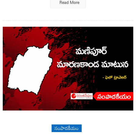
Read More
సంపాదకీయం