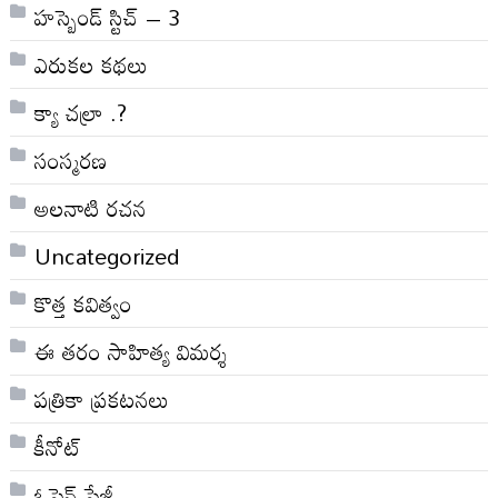
హస్బెండ్ స్టిచ్ – 3
ఎరుకల కథలు
క్యా చల్రా .?
సంస్మరణ
అలనాటి రచన
Uncategorized
కొత్త కవిత్వం
ఈ తరం సాహిత్య విమర్శ
పత్రికా ప్రకటనలు
కీనోట్
ఓపెన్ పేజీ