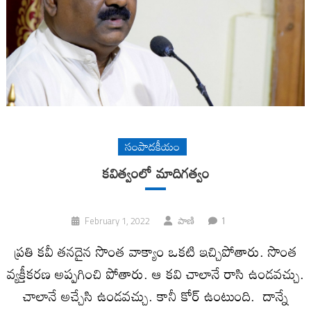
సంపాదకీయం
కవిత్వంలో మాదిగత్వం
1
February 1, 2022
పాణి
ప్రతి కవీ తనదైన సొంత వాక్యాం ఒకటి ఇచ్చిపోతారు. సొంత
వ్యక్తీకరణ అప్పగించి పోతారు. ఆ కవి చాలానే రాసి ఉండవచ్చు.
చాలానే అచ్చేసి ఉండవచ్చు. కానీ కోర్‌ ఉంటుంది. దాన్నే