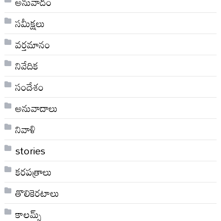
అనువాదం
సమీక్షలు
వర్తమానం
నివేదిక
సందేశం
అనువాదాలు
నివాళి
stories
కరపత్రాలు
తొలికెరటాలు
కాలమ్స్