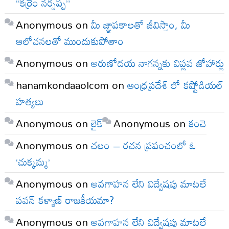
“కర్రెం నర్సప్ప”
Anonymous
on
మీ జ్ఞాపకాలతో జీవిస్తాం, మీ
ఆలోచనలతో ముందుకుపోతాం
Anonymous
on
అరుణోదయ నాగన్నకు విప్లవ జోహార్లు
hanamkondaaolcom
on
ఆంధ్రప్రదేశ్ లో కష్టోడియల్
హత్యలు
Anonymous
on
లైక్
Anonymous
on
కంచె
Anonymous
on
చలం – రచన ప్రపంచంలో ఓ
‘చుక్కమ్మ’
Anonymous
on
అవగాహన లేని విద్వేషపు మాటలే
పవన్ కళ్యాణ్ రాజకీయమా?
Anonymous
on
అవగాహన లేని విద్వేషపు మాటలే