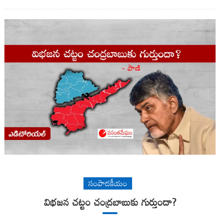
సంపాదకీయం
విభజన చట్టం చంద్రబాబుకు గుర్తుందా?