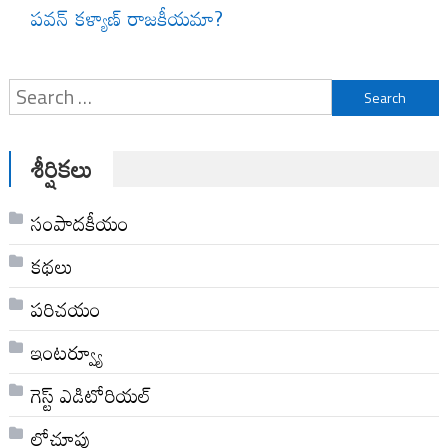
పవన్ కళ్యాణ్ రాజకీయమా?
Search
for:
శీర్షికలు
సంపాదకీయం
కథలు
పరిచయం
ఇంటర్వ్యూ
గెస్ట్ ఎడిటోరియల్
లోచూపు