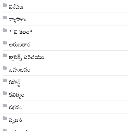
విశ్లేషణ
వ్యాసాలు
* వి క‌లం*
అరుణతార
క్లాసిక్స్ ప‌రిచ‌యం
బహుజనం
రిపోర్ట్
కవిత్వం
కథనం
సృజన