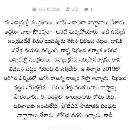
0
June 15, 2024
పాణి
ఈ ఎన్నికల్లో చంద్రబాబు, జగన్‌ ఎడాపెడా వాగ్దానాలు చేశారు.
ఇద్దరూ చాలా సౌకర్యంగా ఒకటి మర్చిపోయారు. అదే ఉమ్మడి
ఆంధ్రప్రదేశ్‌ విడిపోయినప్పుడు చేసిన విభజన చట్టం. దానికి
పదేళ్ల వయసు వచ్చింది. రాష్ట్ర విభజన తర్వాత జరిగిన
ఎన్నికల్లో చంద్రబాబు ‘నవ్యాంధ్ర’ను నిర్మిస్తానన్నాడు. కానీ
విభజన చట్టం గురించి ఊసెత్తలేదు. ఆ తర్వాత 2019లో
జరిగిన ఎన్నికల్లో జగన్‌ రాజన్న రాజ్యం తెస్తా అన్నాడు. విభజన
చట్టం నోరెత్తలేదు. చెరి ఐదేళ్లు వంతులవారి రాష్ట్రాన్ని
పాలించారు. ఈ పదేళ్లలో తాయిలాలకు లోటు లేదు.
ఉచితాలకు అంతులేదు. పోటీపడి సామాజిక పింఛన్లు
వాగ్దానాలు చేశారు. తోచిన వరకు ఇచ్చారు. కానీ