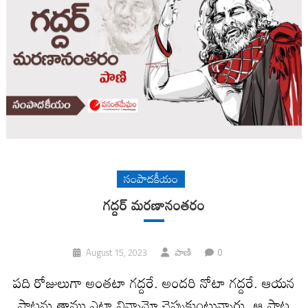
సంపాదకీయం
గద్దర్‌ మరణానంతరం
0
August 15, 2023
పాణి
పది రోజులుగా అంతటా గద్దరే. అందరి నోటా గద్దరే. ఆయన
పాటను తాము ఎట్లా విన్నామో చెప్పుకుంటున్నారు. ఆ పాట