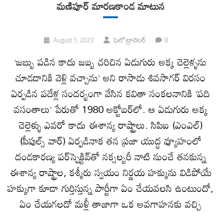
మణిపూర్ మారణకాండ మాటున
0
August 1, 2023
ఫెలో ట్రావెలర్
‘జబ్బు పడిన కాదు జబ్బ చరిచిన ఏడుగురు అక్క చెల్లెళ్ళను
చూడడానికి వెళ్లి వచ్చాను’ అని రాసాడు శివసాగర్ విరసం
ఏర్పడిన పదేళ్ల సందర్భంగా వేసిన కవితా సంకలనానికి ‘పది
వసంతాలు’ పేరుతో 1980 అక్టోబర్‌లో. ఆ ఏడుగురు అక్క
చెల్లెళ్ళు ఎవరో కాదు ఈశాన్య రాష్ట్రాలు. సిపిఐ (ఎంఎల్)
(పీపుల్స్ వార్) ఏర్పడినాక తన ప్రజా యుద్ధ వ్యూహంలో
దండకారణ్య పర్‌స్పెక్టివ్‌తో నక్సల్బరీ నాటి నుంచే తనకున్న
ఈశాన్య రాష్ట్రాల, కశ్మీరు స్వయం నిర్ణయ హక్కును విడిపోయే
హక్కుగా కూడా గుర్తిస్తున్న పార్టీగా ఏం చేయవలసి ఉంటుందో,
ఏం చేయగలదో మళ్లీ తాజాగా ఒక అవగాహనకు వచ్చి