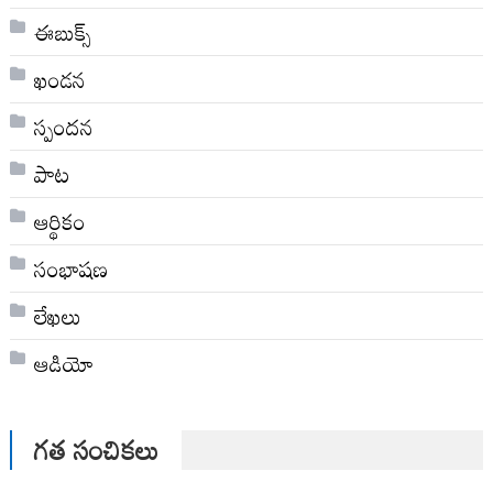
ఈబుక్స్
ఖండన
స్పందన
పాట
ఆర్థికం
సంభాషణ
లేఖలు
ఆడియో
గత సంచికలు