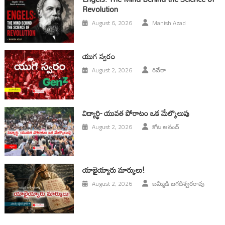
Revolution
August 6, 2026
Manish Azad
యుగ స్వ‌రం
August 2, 2026
రివేరా
విద్యార్థి- యువత పోరాటం ఒక మేల్కొలుపు
August 2, 2026
కోట ఆనంద్
యాభైయ్యారు మార్కులు!
August 2, 2026
బమ్మిడి జగదీశ్వరరావు