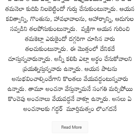
తమనెలా కుదిపి నిలబెట్టిందో గుర్తు చేసుకుంటున్నారు. ఆయన
కవిత్వాన్ని, గొంతును, హావభావాలను, ఆహార్యాన్ని, ఆడుగుల
సవ్వడిని తలపోసుకుంటున్నారు. వ్యక్తిగా ఆయన గురించి
తమకెట్లా ఎరుకైందో దగ్గరిగా చూసిన వారు
తలచుకుంటున్నారు. ఈ మొత్తంలో దేనికదే
చూస్తున్నవారున్నారు. అన్నీ కలిపి ఎట్లా అర్థం చేసుకోవాలని
ప్రయత్నిస్తున్నవారు ఉన్నారు. ఆయన పాటను
అనుభవించాల్సిందేగాని కొలతలు వేయవద్దంటున్నవారు
ఉన్నారు. తామూ అంచనా వేస్తున్నామనే సంగతి మర్చిపోయి
కొంచెపు అంచనాలు వేయవద్దనే వాళ్లూ ఉన్నారు. అసలు ఏ
అంచనాలకు గద్దర్‌ మూర్తిమత్వం లొంగదనే
Read More